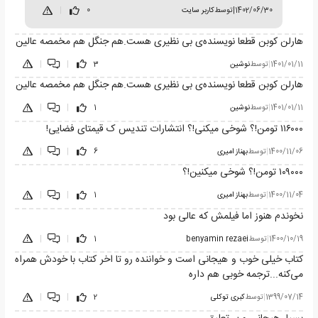
1402/06/30
|
توسط
کاربر سایت
0
|
هارلن کوبن قطعا نویسنده‌ی بی نظیری هست.هم جنگل هم مخمصه عالین
1401/01/11
|
توسط
نوشین
3
|
|
هارلن کوبن قطعا نویسنده‌ی بی نظیری هست.هم جنگل هم مخمصه عالین
1401/01/11
|
توسط
نوشین
1
|
|
۱۱۶۰۰۰ تومن!؟ شوخی میکنی!؟ انتشارات تندیس ک قیمتای فضایی!
1400/11/06
|
توسط
بهناز امیری
6
|
|
۱۰۹۰۰۰ تومن!؟ شوخی میکنین!؟
1400/11/04
|
توسط
بهناز امیری
1
|
|
نخوندم هنوز اما فیلمش که عالی بود
1400/10/19
|
توسط
benyamin rezaei
1
|
|
کتاب خیلی خوب و هیجانی است و خواننده رو تا اخر کتاب با خودش همراه
می‌کنه...ترجمه خوبی هم داره
1399/07/14
|
توسط
کبری توکلی
2
|
|