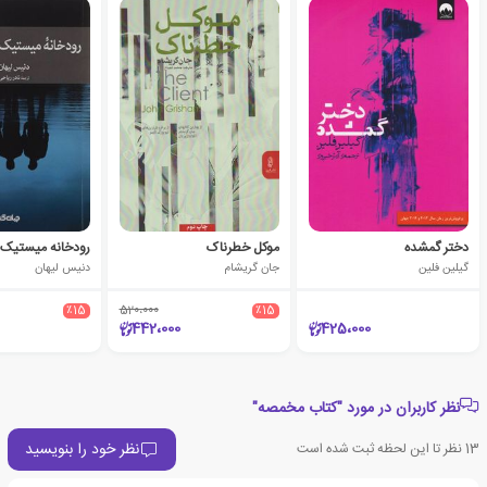
دختر گمشده
موکل خطرناک
رودخانه میستیک
گیلین فلین
جان گریشام
دنیس لیهان
٪15
520،000
٪15
442،000
425،000
نظر کاربران در مورد "کتاب مخمصه"
نظر خود را بنویسید
13
نظر تا این لحظه ثبت شده است