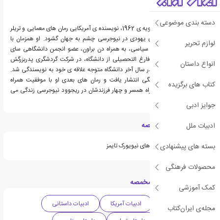
دسته بندی موضوعی
هارلن کوبن، زاده ی 4 ژانویه ی 1962، نویسنده ی آمریکایی رمان های معمایی و تریلر
است.کوبن در خانواده ای یهودی در نیوجرسی چشم به جهان گشود. او همزمان با
لوازم تحریر
تحصیل در رشته ی علوم سیاسی، به همراه دن براون، عضو انجمن دانشگاهی سای
اوپسیلون بود.او پس از فارغ التحصیلی از دانشگاه، در شرکت گردشگری پدربزرگش
انواع داستان
مشغول به کار شد.کوبن در سال آخر دانشگاه متوجه علاقه ی خود به نویسندگی شد.
اولین کتاب او در 26سالگی انتشار یافت و رمان های بعدی او با موفقیت همراه
کتاب های برگزیده
شدند.هارلن کوبن به همراه همسر و چهار فرزندشان در ریجوود نیوجرسی زندگی می
کند.
جوایز ادبی
ویژگی های کتاب مخمصه
ادبیات ملل
بسته های پیشنهادی
جزو لیست پرفروش ترین های نیویورک تایمز
محصولات فرهنگی
دسته بندی های کتاب مخمصه
کمک آموزشی
داستان معمایی
ادبیات آمریکا
ادبیات داستانی
مجله‌ی ایران‌کتاب