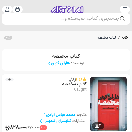
دسته‌بندی
ورود 
سبد خرید
جستجوی کتاب، نویسنده و...
خانه
/
کتاب مخمصه
کتاب مخمصه
نویسنده:
هارلن کوبن
4.56
از
9
رأی
کتاب مخمصه
Caught
مترجم:
محمد عباس آبادی
انتشارات:
کتابسرای تندیس
2
828،000
٪10
920،000