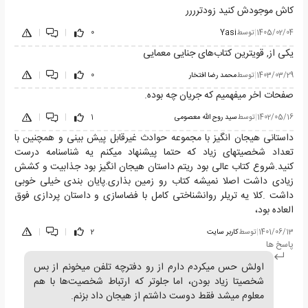
کاش موجودش کنید زودترررر
1405/02/04
|
توسط
Yasi
0
|
|
یکی از, قویترین کتاب‌های جنایی معمایی
1403/03/29
|
توسط
محمد رضا افتخار
0
|
|
صفحات اخر میفهمیم که جریان چه بوده.
1402/05/16
|
توسط
سید روح الله معصومی
1
|
|
داستانی هیجان انگیز با مجموعه حوادث غیرقابل پیش بینی و همچنین با
تعداد شخصیتهای زیاد که حتما پیشنهاد میکنم یه شناسنامه درست
کنید.شروع کتاب عالی بود ریتم داستان هیجان انگیز بود جذابیت و کشش
زیادی داشت اصلا نمیشه کتاب رو زمین بذاری.پایان بندی خیلی خوبی
داشت .کلا یه تریلر روانشناختی کامل با فضاسازی و داستان پردازی فوق
العاده بود،
1401/06/13
|
توسط
کاربر سایت
2
|
|
پاسخ ها
اولش حس میکردم دارم از رو دفترچه تلفن میخونم از بس
شخصیتا زیاد بودن، اما جلوتر که ارتباط شخصیت‌ها با هم
معلوم میشد فقط دوست داشتم از هیجان داد بزنم.