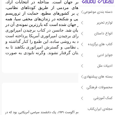
دنباله‌رو در سراسر جهان است. مداخله در انتخابات آزاد،
سرنگونی حکومت‌های مردمی از طریق کودتاهای نظامی،
دسته بندی موضوعی
تحمیل سرمایه‌داری بر کشورهای مطیع، حمایت از تروریسم
دولتی، قتل، آدم‌ربایی و شکنجه در زندان‌های مخفی سیا، همه
لوازم تحریر
منجر به واکنشی در جهان شده است که بارزترین نمونه‌ی آن در
یازدهم سپتامبر نمایان شد.
جانسن در کتاب برچیدن امپراتوری
انواع داستان
به راه‌کاری ساده برای برچیدن امپراتوری آمریکا پرداخته‌ است
و بیان داشته که باید به روشی ساده، این طمع را کنار گذاشته و
کتاب های برگزیده
از میزان پایگاه‌های نظامی و گسترش امپراتوری بکاهند تا به
سرنوشت روم باستان گرفتار نشوند. وگرنه نابودی به‌ صورت
جوایز ادبی
کلی خواهد بود.
ادبیات ملل
بسته های پیشنهادی
درباره چالمرز جانسون
محصولات فرهنگی
کمک آموزشی
مجله‌ی ایران‌کتاب
چالمرز جانسون متولد ششم آگوست ۱۹۳۱، یک دانشمند سیاسی آمریکایی بود که در