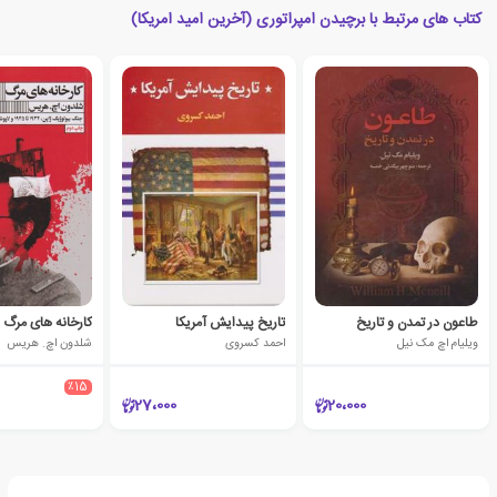
کتاب های مرتبط با برچیدن امپراتوری (آخرین امید امریکا)
طاعون در تمدن و تاریخ
تاریخ پیدایش آمریکا
کارخانه های مرگ
ویلیام اچ مک نیل
احمد کسروی
شلدون اچ. هریس
٪15
27،000
20،000