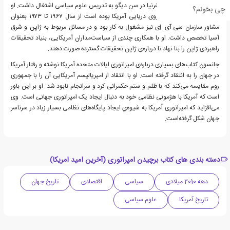
جایگاه استاد دانشگاه کالیفرنیا در سن دیگو به تدریس علوم سیاسی اشتغال داشت. او
چی بخونم؟
که در جنگ کره، افسر نیروی دریایی آمریکا بوده‌ است از سال ۱۹۶۷ تا ۱۹۷۳ بعنوان
مشاور سازمان سی.آی. اِی نیز مشغول به کار بود و در مسائل مربوط به ژاپن و شرق
آسیا تخصص داشت. او با همکاری چندی از سیاست‌مداران آمریکایی، بنیاد تحقیقات
راهبردی ژاپن را بنا نهاد تا درباره‌ی ژاپن تحقیقات گسترده صورت دهند.
جانسون کتاب‌های بسیاری درباره‌ی امپراتوری ایالات متحده آمریکا نوشته و رفتار آمریکا
در جهان را به انتقاد گرفته‌ است. او با انتقاد از امپریالیسم آمریکایی آن را با جمهوری
روم مقایسه می‌کند که با ظلم و ستم حکمرانی کرد و سرانجام نابود شد. او بر این باور
است که آمریکا با هژمونی نظامی خود به دنبال ایجاد یک امپراتوری جهانی است. وی
می‌افزاید که امپراتوری آمریکا به شیوه‌ي ایجاد پایگاه‌های نظامی بسیار زیاد در سرتاسر
جهان شکل گرفته‌است.
دسته بندی های کتاب برچیدن امپراتوری (آخرین امید امریکا)
دهه 2010 میلادی
سیاسی
اقتصادی
تاریخ جهان
تاریخ آمریکا
علوم سیاسی