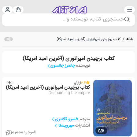
دسته‌بندی
ورود 
سبد خرید
جستجوی کتاب، نویسنده و...
خانه
/
کتاب برچیدن امپراتوری (آخرین امید امریکا)
کتاب برچیدن امپراتوری (آخرین امید امریکا)
نویسنده:
چالمرز جانسون
3.4
از
1
رأی
کتاب برچیدن امپراتوری (آخرین امید امریکا)
Dismantling the empire
مترجم:
خسرو کلانتری
انتشارات:
مهرویستا
1
10،000
ناموجود