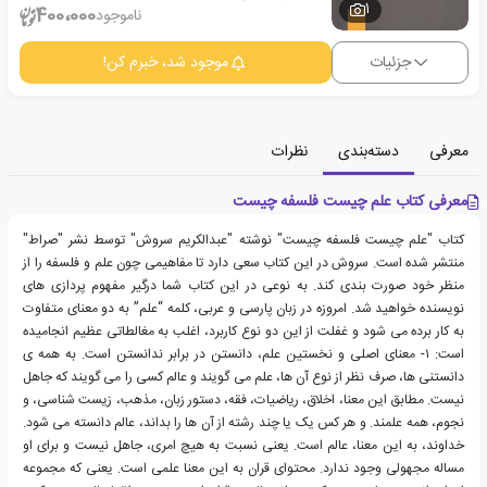
1
400،000
ناموجود
جزئیات
موجود شد، خبرم کن!
معرفی
دسته‌بندی
نظرات
معرفی کتاب علم چیست فلسفه چیست
کتاب "علم چیست فلسفه چیست" نوشته "عبدالکریم سروش" توسط نشر "صراط"
منتشر شده است. سروش در این کتاب سعی دارد تا مفاهیمی چون علم و فلسفه را از
منظر خود صورت بندی کند. به نوعی در این کتاب شما درگیر مفهوم پردازی های
نویسنده خواهید شد. امروزه در زبان پارسی و عربی، کلمه “علم” به دو معنای متفاوت
به کار برده می شود و غفلت از این دو نوع کاربرد، اغلب به مغالطاتی عظیم انجامیده
است: ۱- معنای اصلی و نخستین علم، دانستن در برابر ندانستن است. به همه ی
دانستنی ها، صرف نظر از نوع آن ها، علم می گویند و عالم کسی را می گویند که جاهل
نیست. مطابق این معنا، اخلاق، ریاضیات، فقه، دستور زبان، مذهب، زیست شناسی، و
نجوم، همه علمند. و هر کس یک یا چند رشته از آن ها را بداند، عالم دانسته می شود.
خداوند، به این معنا، عالم است. یعنی نسبت به هیچ امری، جاهل نیست و برای او
مساله مجهولی وجود ندارد. محتوای قران به این معنا علمی است. یعنی که مجموعه