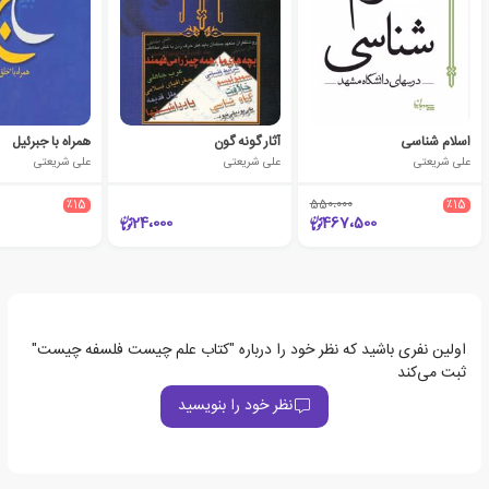
اسلام شناسی
آثار گونه گون
همراه با جبرئیل
علی شریعتی
علی شریعتی
علی شریعتی
٪15
550،000
٪15
24،000
467،500
اولین نفری باشید که نظر خود را درباره "کتاب علم چیست فلسفه چیست"
ثبت می‌کند
نظر خود را بنویسید