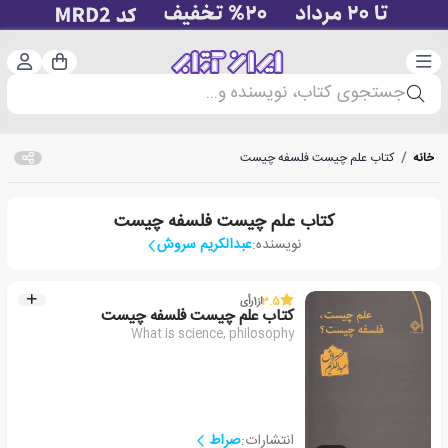
دسته‌بندی
ورود 
سبد خرید
جستجوی کتاب، نویسنده و...
خانه
/
کتاب علم چیست فلسفه چیست
کتاب علم چیست فلسفه چیست
نویسنده:
عبدالکریم سروش
3.5
از
1
رأی
کتاب علم چیست فلسفه چیست
What is science, philosophy
انتشارات:
صراط