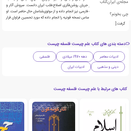
مجله‌ی ایران‌کتاب
سه دههٔ اخیر ایران و رهبر جریان روشن‌فکری اصلاح‌طلب ایران دانست. سروش آثار و
تحقیقاتی در زمینهٔ ادبیات فارسی نیز انجام داده و از مولوی‌شناسان حال حاضر است. او
چی بخونم؟
تصحیح مثنوی معنوی بر اساس نسخه قونیه را انجام داده که مورد تحسین فراوان قرار
گرفت.[
دسته بندی های کتاب علم چیست فلسفه چیست
ادبیات معاصر
دهه 1970 میلادی
فلسفی
دینی و مذهبی
ادبیات ایران
کتاب های مرتبط با علم چیست فلسفه چیست