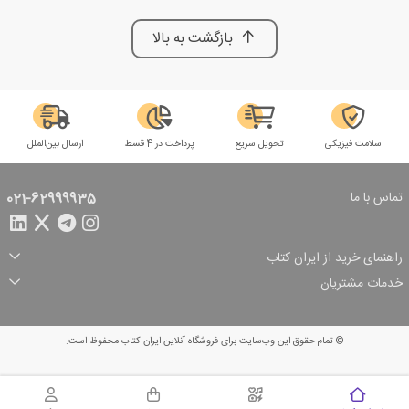
بازگشت به بالا
سلامت فیزیکی
تحویل سریع
پرداخت در 4 قسط
ارسال بین‌الملل
تماس با ما
021-62999935
راهنمای خرید از ایران کتاب
ثبت سفارش
شیوه پرداخت
خدمات مشتریان
تخفیف‌های خرید
شرایط ارسال سفارش
درباره ما
شرایط استفاده
حریم خصوصی
پیگیری سفارش
بازگرداندن سفارش
پرسش‌های متداول
© تمام حقوق این وب‌سایت برای فروشگاه آنلاین ایران کتاب محفوظ است.
سبد خرید