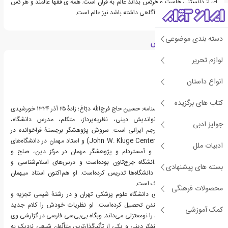
ای از دانستنی هاست و هرکس بداند عالم به قران است. همه ی فقها عالمند و هر کس
از خدا و صفات و افعال او آگاهی داشته باشد نیز عالم است.
دسته بندی موضوعی
درباره عبدالکریم سروش
لوازم تحریر
انواع داستان
کتاب های برگزیده
عبدالکریم سروش (در شناسنامه: حسین حاج فرج‌الله دبّاغ؛ زادهٔ ۲۵ آذر ۱۳۲۴ خورشیدی
در تهران)، فیلسوف، نواندیش دینی، نظریه‌پرداز، متکلم، مدرس دانشگاه،
جوایز ادبی
مولوی‌شناس، شاعر و مترجم ایرانی است. سروش پژوهشگر برجستهٔ فراخوانده در
کتابخانهٔ مرکز جان کلاگ (John W. Kluge Center) و استاد مهمان در دانشگاه‌های
ادبیات ملل
پرینستون، ییل، هاروارد و آمستردام و پژوهشگر مهمان در مرکز دین، صلح و
فعالیت‌های جهانی در دانشگاه جرج‌تاون بوده‌است و درس‌های اسلام‌شناسی و
بسته های پیشنهادی
مولوی‌شناسی را در این دانشگاه‌ها تدریس کرده‌است. او هم‌اکنون استاد میهمان
دانشگاه مریلند در کالج پارک است.
محصولات فرهنگی
سروش در رشته داروسازی دانشگاه علوم پزشکی تهران و در رشتهٔ شیمی تجزیه و
فلسفه علم در دانشگاه لندن تحصیل کرده‌است. او نظریات خودش را کلام جدید
کمک آموزشی
می‌نامد و مرام کلامی خود را نومعتزلی می‌داند. وبگاه بی‌بی‌سی فارسی در گزارشی وی
را مناقشه‌برانگیزترین روشنفکر دینی و یکی از تأثیرگذارترین متألّهان شیعی نزدیک به