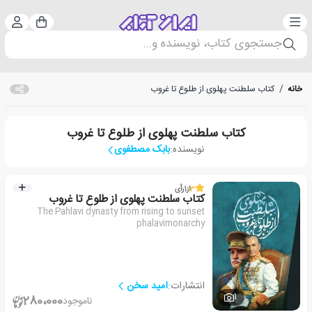
دسته‌بندی
ورود 
سبد خرید
جستجوی کتاب، نویسنده و...
خانه
/
کتاب سلطنت پهلوی از طلوع تا غروب
کتاب سلطنت پهلوی از طلوع تا غروب
نویسنده:
بابک مصطفوی
3
از
1
رأی
کتاب سلطنت پهلوی از طلوع تا غروب
The Pahlavi dynasty from rising to sunset
phalavimonarchy
انتشارات:
امید سخن
1
280،000
ناموجود