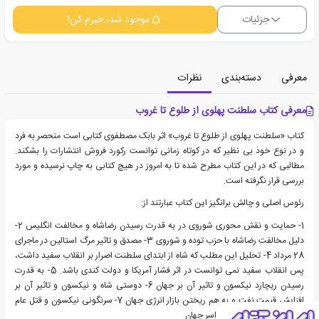
جزئیات
موجود شد، خبرم کن!
معرفی
دسته‌بندی
نظرات
معرفی کتاب سلطنت پهلوی از طلوع تا غروب
کتاب «سلطنت پهلوی از طلوع تا غروب» اثر بابک مصطفوی کتابی است منحصر به فرد
و در نوع خود بی نظیر که در کوتاه زمانی توانست رکورد فروش انتشارات را بشکند.
مطالبی که در این کتاب مطرح شده تا به امروز در هیچ کتابی به چاپ نرسیده و مورد
بررسی قرار نگرفته است.
رئوس اصلی و چالش برانگیز این کتاب عبارتند از:
1- حمایت و نقش محوری شوروی در به قدرت رسیدن رضاشاه و مخالفت انگلیس 2-
دلیل مخالفت رضاشاه با حزب توده و شوروی 3- مصدق و تاثیر مرگ استالین در ماجرای
28 مرداد 4- تحلیل این مطلب که شاه از ابتدای سلطنت اصرار بر انقلاب سفید داشت،
پس انقلاب سفید نمی توانست در اثر فشار آمریکا و دولت کندی باشد. 5- به قدرت
رسیدن ریچارد نیکسون و تاثیر آن بر جهان 6- دوستی شاه و نیکسون و تاثیر آن بر
افزایش قیمت نفت و به هم ریختن بازار انرژی جهان 7- سرنگونی نیکسون و قتل عام
دوستان و حامیان او در سراسر جهان