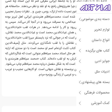
ادامه داد تا با دقت تمام او را به جامعه ایرانی معرفی کنم که این استاد چه کسی
هست، چه کارهایی کرده و چرا هنرپژوهان راجع به او نقد و نظر می‌دهند. متاسفانه هر
پژوهشگری او را به یک کشور نسبت داده از ترک، روس، چین و... نظرات بسیار عجیبی
درباره این هنرمند مطرح شده است. محمدسیاه‌قلم هنرمندی ایرانی اهل تبریز بوده
دسته بندی موضوعی
است. او در کنار استادش عبدالحی به سمرقند می‌رود و در آنجا کار می‌کند. سپس به
هرات نزد بایسنقرمیرزا می‌رود و کار را ادامه می‌دهد. در هرات لقب «غیاث‌الدین»
لوازم تحریر
می‌گیرد. غیاث‌الدین نقاش همان غیاث‌الدین محمد است و غیاث‌الدین محمد نقاش،
محمدبن محمود شاه خیام است که در جوانی که نزد بایسنقر میرزا لقب «غیاث‌الدین»
انواع داستان
می‌گیرد چون در آن زمان نقاشان را با لقب نامگذاری می‌کردند. مثل (سیف‌الدین
نقاش). آژند می گوید در کتاب ثابت کرده‌ام اسم او محمد است با دو سندی که ارایه
کتاب های برگزیده
داده‌ام از منابع آن دوره. به هر حال استاد محمد سیاه‌قلم عنوانی است که شاگردانش که
او را می‌شناختند در زیر آثارش به او لقب داده‌اند. کتاب «محمد سیاه‌قلم هنرمندی با
جوایز ادبی
سه چهره» نخستین کتابی است که به شکل مفصل درباره محمد سیاه‌قلم چاپ می‌شود.
این هنرمند یکی از استادان برجسته و نقاش جهانی است. او کارهایی عجیب و غریب
ادبیات ملل
انجام داده با تصاویر عجیب و غریبی از زندگی روزمره مردم.
بسته های پیشنهادی
محصولات فرهنگی
درباره یعقوب آژند
کمک آموزشی