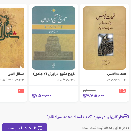
نفحات الانس
تاریخ تشیع در ایران (2 جلدی)
شمائل النبی
عبدالرحمن جامی
رسول جعفریان
ابوعیسی محمد بن 
٪10
3،900،000
٪15
2،500،000
3،315،000
نظر کاربران در مورد "کتاب استاد محمد سیاه قلم"
نظر خود را بنویسید
1
نظر تا این لحظه ثبت شده است