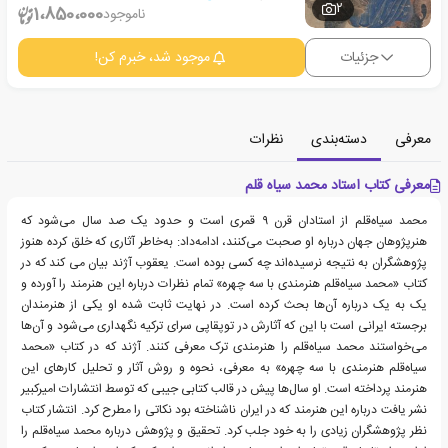
2
1،850،000
ناموجود
جزئیات
موجود شد، خبرم کن!
معرفی
دسته‌بندی
نظرات
معرفی کتاب استاد محمد سیاه قلم
محمد سیاه‌قلم از استادان قرن ۹ قمری است و حدود یک صد سال می‌شود که
هنرپژوهان جهان درباره او صحبت می‌کنند، ادامه‌داد: به‌خاطر آثاری که خلق کرده هنوز
پژوهشگران به نتیجه نرسیده‌اند چه کسی بوده است. یعقوب آژند بیان می کند که در
کتاب «محمد سیاه‌قلم هنرمندی با سه چهره» تمام نظرات درباره این هنرمند را آورده‌ و
یک به یک درباره آن‌ها بحث کرده‌ است. در نهایت ثابت شده او یکی از هنرمندان
برجسته ایرانی است با این که آثارش در توپقاپی سرای ترکیه نگهداری می‌شود و آن‌ها
می‌خواستند محمد سیاه‌قلم را هنرمندی ترک معرفی کنند. آژند که در کتاب «محمد
سیاه‌قلم هنرمندی با سه چهره» به معرفی، نحوه و روش آثار و تحلیل کارهای این
هنرمند پرداخته است. او سال‌ها پیش در قالب کتابی جیبی که توسط انتشارات امیرکبیر
نشر یافت درباره این هنرمند که در ایران ناشناخته بود نکاتی را مطرح کرد. انتشار کتاب
نظر پژوهشگران زیادی را به خود جلب کرد. تحقیق و پژوهش درباره محمد سیاه‌قلم را