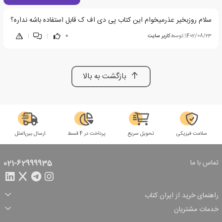
سلام روزبخیر عذرمیخوام این کتاب پی دی اف ک قابل استفاده باشه نداره؟
1402/08/23
|
توسط
کاربر سایت
0
|
|
بازگشت به بالا
سلامت فیزیکی
تحویل سریع
پرداخت در 4 قسط
ارسال بین‌الملل
تماس با ما
021-62999935
راهنمای خرید از ایران کتاب
ثبت سفارش
شیوه پرداخت
خدمات مشتریان
تخفیف‌های خرید
شرایط ارسال سفارش