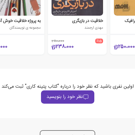
رافیک
خلاقیت در بازیگری
به پروژه خلاقیت خوش آ
مهدی ارجمند
مجموعه ی نویسندگان
280،000
٪15
،000
238،000
250،000
اولین نفری باشید که نظر خود را درباره "کتاب پتینه کاری" ثبت می‌کند
نظر خود را بنویسید