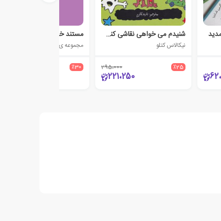
مدید
شنیدم می خواهی نقاشی کنی 3
مستند خلاق
نیکالاس کتلو
مجموعه ی نویسندگان
900،000
٪30
295،000
٪25
630،000
221،250
62