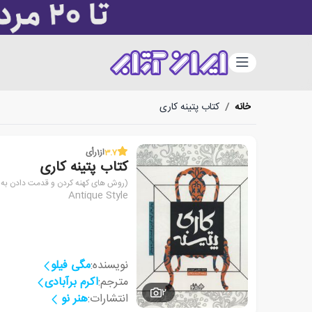
دسته‌بندی
خانه
/
کتاب پتینه کاری
3.7
از
1
رأی
کتاب پتینه کاری
(روش های کهنه کردن و قدمت دادن به 
Antique Style
نویسنده:
مگی فیلو
مترجم:
اکرم برآبادی
2
انتشارات:
هنر نو