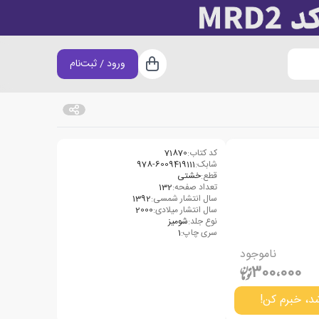
ورود / ثبت‌نام
سبد خرید
کد کتاب:
71870
شابک:
978-6009419111
قطع:
خشتی
تعداد صفحه:
132
سال انتشار شمسی:
1392
سال انتشار میلادی:
2000
نوع جلد:
شومیز
سری چاپ:
1
ناموجود
300،000
د، خبرم کن!