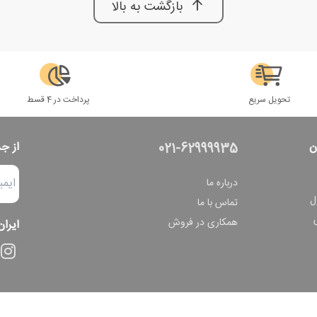
بازگشت به بالا
تحویل سریع
پرداخت در 4 قسط
ن
از ج
021-62999935
درباره ما
ل
تماس با ما
همکاری در فروش
ایران