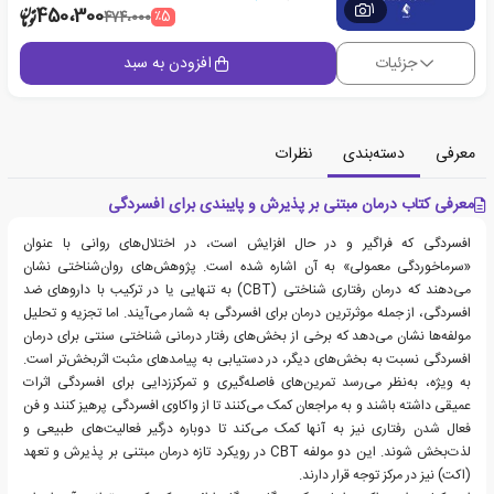
1
450،300
٪5
474،000
جزئیات
افزودن به سبد
معرفی
دسته‌بندی
نظرات
معرفی کتاب درمان مبتنی بر پذیرش و پایبندی برای افسردگی
افسردگی که فراگیر و در حال افزایش است، در اختلال‌های روانی با عنوان
«سرماخوردگی معمولی» به آن اشاره شده است. پژوهش‌های روان‌شناختی نشان
می‌دهند که درمان رفتاری شناختی (CBT) به تنهایی یا در ترکیب با داروهای ضد
افسردگی، از جمله موثرترین درمان برای افسردگی به شمار می‌آیند. اما تجزیه و تحلیل
مولفه‌ها نشان می‌دهد که برخی از بخش‌های رفتار درمانی شناختی سنتی برای درمان
افسردگی نسبت به بخش‌های دیگر، در دستیابی به پیامدهای مثبت اثربخش‌تر است.
به ویژه، به‌نظر می‌رسد تمرین‌های فاصله‌گیری و تمرکززدایی برای افسردگی اثرات
عمیقی داشته باشند و به مراجعان کمک می‌کنند تا از واکاوی افسردگی پرهیز کنند و فن
فعال شدن رفتاری نیز به آنها کمک می‌کند تا دوباره درگیر فعالیت‌های طبیعی و
لذت‌بخش شوند. این دو مولفه CBT در رویکرد تازه درمان مبتنی بر پذیرش و تعهد
(اکت) نیز در مرکز توجه قرار دارند.