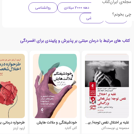
مجله‌ی ایران‌کتاب
ادبیات آمریکا
دهه 2000 میلادی
روانشناسی
چی بخونم؟
سلامت
آموزشی
کتاب های مرتبط با درمان مبتنی بر پذیرش و پایبندی برای افسردگی
غلبه بر اختلال نقص توجه/ بیش فعالی بزرگسالی (راهنمای درمانگر)
خودشیفتگی و ملالت هایش
مجموعه ی نویسندگان
گلن گابارد
آرنود آرنتز