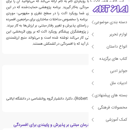
این کتاب، فنون اکت را با رویکردی گام به گام ارائه می‌کند که می‌توانید آن را برای
درمان بیماران مبتلا به افسردگی به‌کار گیرید. برنامه پژوهشی حمایت‌شده که در این
کتاب ارائه شده است برای شما رویکرد اکت را در سطح نظری و مفهومی- موردی
معرفی می‌کند. سپس این برنامه را مخصوص مداخلات ساختاری برای مراجعین افسرده
دسته بندی موضوعی
می‌کند تا رویکرد اکت را در راستای پذیرش و تغییر رفتار مبتنی بر ارزش‌ها به کار ببرند.
این کتاب به‌وسیله یکی از پژوهشگران پیشگام رویکرد اکت که بر روی اثربخشی این
لوازم تحریر
رویکرد برای درمان افسردگی کار می‌کند نوشته شده است و می‌تواند منبع ارزشمندی
برای کار با مراجعانی به شمار آید که با افسردگی در کشمکش هستند.
انواع داستان
کتاب های برگزیده
درباره رابرت زتل
جوایز ادبی
ادبیات ملل
بسته های پیشنهادی
رابرت دی زتل (Robert D. Zettle)، دکترا، دانشیار گروه روانشناسی در دانشگاه ایالتی
ویچیتا است.
محصولات فرهنگی
کمک آموزشی
دسته بندی های کتاب درمان مبتنی بر پذیرش و پایبندی برای افسردگی