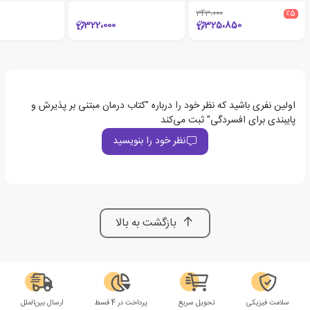
343،000
٪5
322،000
325،850
اولین نفری باشید که نظر خود را درباره "کتاب درمان مبتنی بر پذیرش و
پایبندی برای افسردگی" ثبت می‌کند
نظر خود را بنویسید
بازگشت به بالا
سلامت فیزیکی
تحویل سریع
پرداخت در 4 قسط
ارسال بین‌الملل