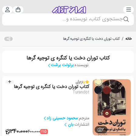
دسته‌بندی
ورود 
سبد خرید
جستجوی کتاب، نویسنده و...
خانه
/
کتاب توران دخت یا کنگره ی توجیه گرها
کتاب توران دخت یا کنگره ی توجیه گرها
نویسنده:
برتولت برشت
5
از
2
رأی
کتاب توران دخت یا کنگره ی توجیه گرها
Turandot
مترجم:
محمود حسینی زاد
انتشارات:
بان
2
340،000
٪15
400،000