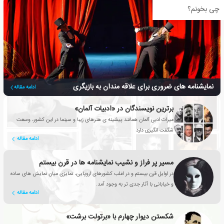
چی بخونم؟
نمایشنامه های ضروری برای علاقه مندان به بازیگری
ادامه مقاله
برترین نویسندگان در «ادبیات آلمان»
میراث ادبی آلمان همانند پیشینه ی هنرهای زیبا و سینما در این کشور، وسعت
شگفت انگیزی دارد
ادامه مقاله
مسیر پر فراز و نشیب نمایشنامه ها در قرن بیستم
در اوایل قرن بیستم و در اغلب کشورهای اروپایی، تمایزی میان نمایش های ساده
و خیابانی با آثار جدی تر به وجود آمد.
ادامه مقاله
شکستن دیوار چهارم با «برتولت برشت»