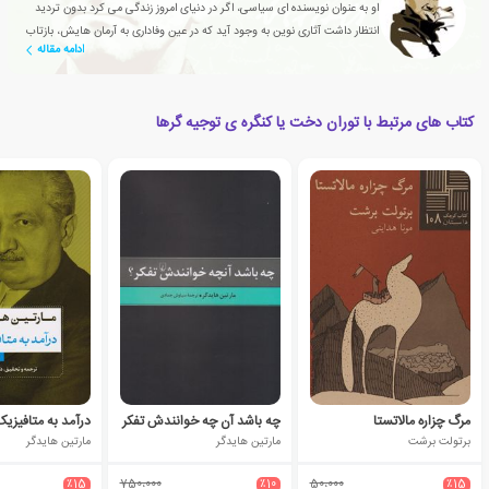
او به عنوان نویسنده ای سیاسی، اگر در دنیای امروز زندگی می کرد بدون تردید
انتظار داشت آثاری نوین به وجود آید که در عین وفاداری به آرمان هایش، بازتاب
ادامه مقاله
دهنده ی مسائل کنونی باشند.
کتاب های مرتبط با توران دخت یا کنگره ی توجیه گرها
مرگ چزاره مالاتستا
چه باشد آن چه خوانندش تفکر
درآمد به متافیزی
برتولت برشت
مارتین هایدگر
مارتین هایدگر
٪15
750،000
٪10
50،000
٪15