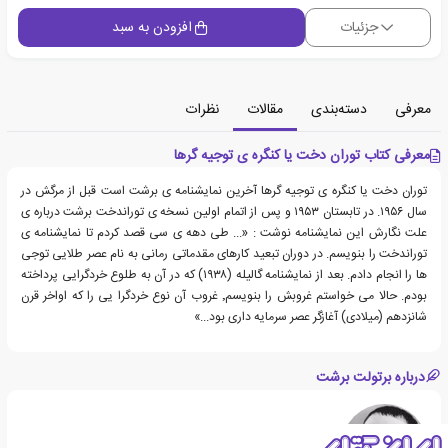
جزئیات
افزودن به سبد
معرفی
دسته‌بندی
مقالات
نظرات
معرفی کتاب توران دخت یا کنگره ی توجیه گرها
توران دخت یا کنگره ی توجیه گرها آخرین نمایشنامه ی برشت است قبل از مرگش در
سال ۱۹۵۶. در تابستان ۱۹۵۳ و پس از اتمام اولین نسخه ی توراندخت برشت درباره ی
علت نگارش این نمایشنامه نوشت : «... طی دهه ی سی قصد کردم تا نمایشنامه ی
توراندخت را بنویسم. در دوران تبعید کارهای مقدماتی رمانی به نام عصر طلایی توجی
ها را انجام دادم. بعد از نمایشنامه گالیله (۱۹۳۸) که در آن به طلوع خردگرایی پرداخته
بودم. حالا می خواستم غروبش را بنویسم٬ غروب آن نوع خردگرا یی را که اواخر قرن
شانزدهم (میلادی) آغازگر عصر سرمایه داری بود...»
درباره برتولت برشت