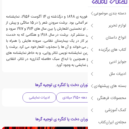
دسته بندی موضوعی
برتولت برشت، زاده ی 10 فوریه ی 1898 و درگذشته ی 14 آگوست 1956، نمایشنامه
نویس، کارگردان تئاتر و شاعر آلمانی بود. برشت سرودن شعر را در 15 سالگی و پیش از
لوازم تحریر
نمایشنامه نویسی آغاز کرد. او نخستین اشعارش را بین سال های 1914 و 1917 سرود و
آن ها را در نشریات محلی منتشر کرد. برشت در سال 1918 و هنگامی که به خدمت
انواع داستان
سربازی اعزام شد، علاوه بر کار در یک بیمارستان نظامی، سروده هایش را همراه با
نواختن گیتار برای سربازان می خواند و آن ها را مجذوب اشعار خود می کرد. برشت را
کتاب های برگزیده
بیشتر به عنوان برجسته ترین نمایشنامه نویس تئاتر روایی، و به خاطر نمایشنامه های
مشهورش می شناسند. او همچنین با ابداع سبک «فاصله گذاری» در تئاتر، انقلابی
جوایز ادبی
بزرگ را در زمینه ی هنرهای نمایشی به وجود آورد.
ادبیات ملل
دسته بندی های کتاب توران دخت یا کنگره ی توجیه گرها
بسته های پیشنهادی
محصولات فرهنگی
ادبیات آلمان
دهه 1950 میلادی
ادبیات نمایشی
کمک آموزشی
مقالات مرتبط با کتاب توران دخت یا کنگره ی توجیه گرها
مجله‌ی ایران‌کتاب