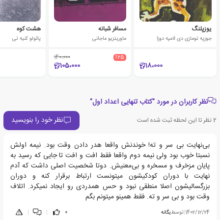
یوزپلنگ
مسافر شبانه
هشت کوه
جوزپه تومازی دی لامپه دوزا
ماوریتزیو ماجانی
پائولو کنیه تی
140،000
٪25
105،000
18،000
نظر کاربران در مورد "کتاب تنهایی اعداد اول"
نظر خود را بنویسید
2
نظر تا این لحظه ثبت شده است
بی‌نهایت بی سر و ته! خوندنش واقعا هدر دادن وقت بود. نیمه اولش
نسبتا خوب بود ولی نیمه دوم واقعا فقط افت و افت تا جایی که رسید به
پایان مزخرف و مسخره و بی‌معنیش. دوتا شخصیت اصلی داشت که آدم
نهایت با دوران کودکیشون میتونست ارتباط برقرار کنه و دوران
بزرگسالیشون اصلا منطقی نبود و حس همدردی رو ایجاد نمیکرد. اتلاف
وقت بود و بی سر و ته. فقط همینو میتونم بگم
1402/12/24
|
توسط
یگانه
0
|
|