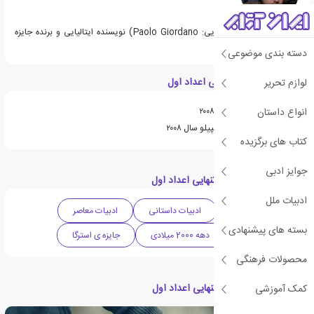
پائولو جوردانو (به ایتالیایی: Paolo Giordano) نویسنده ایتالیایی و برنده جایزه
استرگا در سال ۲۰۰۸ است.
دسته بندی موضوعی
ویژگی های کتاب تنهایی اعداد اول
لوازم تحریر
انواع داستان
برنده ی جایزه استرگا سال ۲۰۰۸
برنده ی جایزه ی پریمو کامپیلو سال ۲۰۰۸
کتاب های برگزیده
جوایز ادبی
دسته بندی های کتاب تنهایی اعداد اول
ادبیات ملل
داستان عاشقانه
ادبیات داستانی
ادبیات معاصر
بسته های پیشنهادی
ادبیات ایتالیا
دهه 2000 میلادی
جایزه ی استرگا
محصولات فرهنگی
مقالات مرتبط با کتاب تنهایی اعداد اول
کمک آموزشی