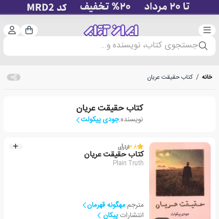
دسته‌بندی
ورود 
سبد خرید
جستجوی کتاب، نویسنده و...
خانه
/
کتاب حقیقت عریان
کتاب حقیقت عریان
نویسنده:
جودی پیکولت
3.8
از
1
رأی
کتاب حقیقت عریان
Plain Truth
مترجم:
مهگونه قهرمان
انتشارات:
پیکان