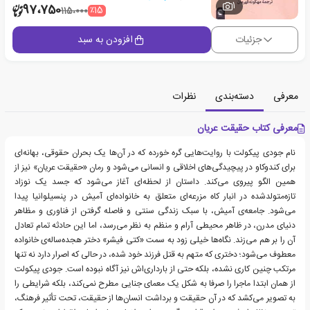
1
97،750
٪15
115،000
جزئیات
افزودن به سبد
معرفی
دسته‌بندی
نظرات
معرفی کتاب حقیقت عریان
نام جودی پیکولت با روایت‌هایی گره خورده که در آن‌ها یک بحران حقوقی، بهانه‌ای
برای کندوکاو در پیچیدگی‌های اخلاقی و انسانی می‌شود و رمان «حقیقت عریان» نیز از
همین الگو پیروی می‌کند. داستان از لحظه‌ای آغاز می‌شود که جسد یک نوزاد
تازه‌متولدشده در انبار کاه مزرعه‌ای متعلق به خانواده‌ای آمیش در پنسیلوانیا پیدا
می‌شود. جامعه‌ی آمیش، با سبک زندگی سنتی و فاصله گرفتن از فناوری و مظاهر
دنیای مدرن، در ظاهر محیطی آرام و منظم به نظر می‌رسد، اما این حادثه تمام تعادل
آن را بر هم می‌زند. نگاه‌ها خیلی زود به سمت «کتی فیشر» دختر هجده‌ساله‌ی خانواده
معطوف می‌شود؛ دختری که متهم به قتل فرزند خود شده، در حالی که اصرار دارد نه تنها
مرتکب چنین کاری نشده، بلکه حتی از بارداری‌اش نیز آگاه نبوده است. جودی پیکولت
از همان ابتدا ماجرا را صرفا به شکل یک معمای جنایی مطرح نمی‌کند، بلکه شرایطی را
به تصویر می‌کشد که در آن حقیقت و برداشت انسان‌ها از حقیقت، تحت تأثیر فرهنگ،