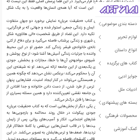
تربیت و نظام ارزشی هر فرد قرار می‌گیرد. در این فضا پرسش اصلی فقط این نیست که
چه اتفاقی رخ داده، بلکه این است که آیا همه‌ی انسان‌ها واقعیت را به یک شکل
می‌بینند یا خیر.
یکی از مهم‌ترین جنبه‌های کتاب «حقیقت عریان» نمایش برخورد دو جهان متفاوت
دسته بندی موضوعی
است؛ جهانی که بر سنت، ایمان و زندگی جمعی استوار شده و جهانی که بر فردگرایی،
قانون و ساختارهای مدرن تکیه دارد. این تضاد از طریق شخصیت «الی هاتاوی» شکل
لوازم تحریر
می‌گیرد؛ وکیلی که از فضای شهری و زندگی پرشتاب فاصله می‌گیرد و برای دفاع از کتی
ناچار می‌شود مدتی در خانه‌ی خانواده‌ی فیشر زندگی کند. حضور او در این محیط
انواع داستان
فرصتی فراهم می‌کند تا خواننده با جزئیات زندگی آمیش‌ها آشنا شود؛ از نوع پوشش و
روابط خانوادگی گرفته تا شیوه‌ی مواجهه‌ی آن‌ها با خطا، مجازات و بخشش. جودی
کتاب های برگزیده
پیکولت در رمانش تصویری یک‌بعدی از این جامعه ارائه نمی‌دهد. او نه شیفته‌ی این
سبک زندگی می‌شود و نه آن را محکوم می‌کند؛ برعکس نشان می‌دهد که چگونه همین
جوایز ادبی
ساختار منسجم و مبتنی بر همبستگی می‌تواند در کنار ایجاد امنیت، فشارهایی پنهان
نیز به همراه داشته باشد. ترس از طرد شدن، از دست دادن خانواده و جدا افتادن از
ادبیات ملل
اجتماع، در میان اعضای این جامعه نقشی تعیین‌کننده دارد و همین مسئله بسیاری از
سکوت‌ها و انکارهای شخصیت‌ها را قابل درک‌تر می‌کند.
بسته های پیشنهادی
لایه‌ی روان‌شناختی داستان یکی دیگر از بخش‌هایی است که به کتاب «حقیقت عریان»
عمق بیشتری می‌دهد. جودی پیکولت در خلال روند محاکمه و بازجویی‌ها به
محصولات فرهنگی
موضوعاتی مانند شرم، فشارهای اجتماعی، انکار و آسیب‌های روانی پس از زایمان
نزدیک می‌شود. او شخصیت‌ها را در قالب انسان‌هایی بی‌نقص یا کاملا خطاکار قرار
کمک آموزشی
نمی‌دهد، بلکه آن‌ها را با تردیدها، ضعف‌ها و ترس‌هایشان به تصویر می‌کشد. در این
میان، مفهوم مادری نیز از قالبی کلیشه‌ای فاصله می‌گیرد و به مسئله‌ای پیچیده تبدیل