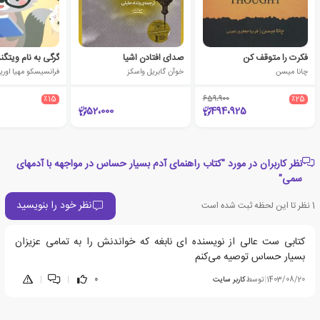
فکرت را متوقف کن
صدای افتادن اشیا
چانا میسن
خوآن گابریل واسکز
فرانسیسکو مهیا اوریب
٪15
659،900
٪25
52،000
494،925
نظر کاربران در مورد "کتاب راهنمای آدم بسیار حساس در مواجهه با آدمهای
سمی"
نظر خود را بنویسید
1
نظر تا این لحظه ثبت شده است
کتابی ست عالی از نویسنده ای نابغه که خواندنش را به تمامی عزیزان
بسیار حساس توصیه می‌کنم
1403/08/20
|
توسط
کاربر سایت
0
|
|