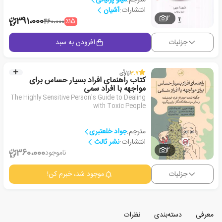
انتشارات:
آشیان
2
391،000
٪15
460،000
جزئیات
افزودن به سبد
3.7
از
1
رأی
کتاب راهنمای افراد بسیار حساس برای
مواجهه با افراد سمی
The Highly Sensitive Person's Guide to Dealing
with Toxic People
مترجم:
جواد خلعتبری
انتشارات:
نشر ثالث
2
360،000
ناموجود
جزئیات
موجود شد، خبرم کن!
معرفی
دسته‌بندی
نظرات