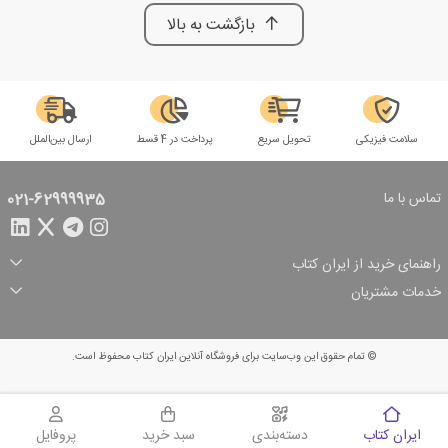
بازگشت به بالا
سلامت فیزیکی
تحویل سریع
پرداخت در 4 قسط
ارسال بین‌الملل
تماس با ما
021-62999935
راهنمای خرید از ایران کتاب
ثبت سفارش
شیوه پرداخت
خدمات مشتریان
تخفیف‌های خرید
شرایط ارسال سفارش
درباره ما
شرایط استفاده
حریم خصوصی
پیگیری سفارش
بازگرداندن سفارش
پرسش‌های متداول
© تمام حقوق این وب‌سایت برای فروشگاه آنلاین ایران کتاب محفوظ است.
سبد خرید
ایران کتاب
دسته‌بندی
سبد خرید
پروفایل