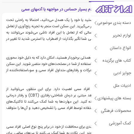
معرفی کتاب راهنمای آدم بسیار حساس در مواجهه با آدمهای سمی
اگر شما بسیار حساس هستید یا خود را یک همدل می‌دانید، احتمالا به راحتی تحت
دسته بندی موضوعی
تأثیر دنیای اطراف خود قرار می‌گیرید. این ممکن است منجر به تجربه رنج‌آوری از تعامل
با افراد سمی شود. احساساتی که از تعامل با این افراد ناشی می‌شوند می‌توانند به
لوازم تحریر
شکل‌های مختلفی در زندگی شما تأثیر بگذارند؛ از اضطراب یا استرس شدید تا تغییر در
احساسات شما.
انواع داستان
اگر از طبیعت حساسیت و همدلی برخوردار هستید، امکان دارد که به دلیل خود محوری
کتاب های برگزیده
و خودشیفتگی افراد برای استفاده از شما در مصلحت‌های خود متضرر شوید. این ممکن
است به شکلی عمده به حرکات و رفتارهای متداول افراد سمی و سوءاستفاده‌کننده از
جوایز ادبی
دیگران منجر شود.
ادبیات ملل
حفاظت از خود در برابر افراد سمی اهمیت دارد. برای این منظور، می‌توانید از
مهارت‌های مبتنی بر شواهد مبتنی بر درمان شناختی-رفتاری (CBT) و رفتار درمانی
بسته های پیشنهادی
دیالکتیکی (DBT) استفاده کنید. این مهارت‌ها به شما کمک می‌کنند تا تاکتیک‌های
دستکاری متداول مورد استفاده توسط افراد سمی را تشخیص دهید و آن‌ها را متوقف
محصولات فرهنگی
کنید.
کمک آموزشی
در این کتاب، نکات هدفمندی برای محافظت از خود در برابر پنج نوع اصلی افراد سمی
به اشتراک گذاشته می‌شوند. این نکات به شما کمک می‌کنند تا مرزهای سالمی برای