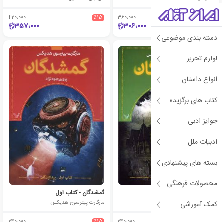
420،000
٪15
360،000
٪15
357،000
306،000
دسته بندی موضوعی
لوازم تحریر
انواع داستان
کتاب های برگزیده
جوایز ادبی
ادبیات ملل
بسته های پیشنهادی
محصولات فرهنگی
گمشدگان - کتاب دوم
گمشدگان - کتاب اول
مارگارت پیترسون هدیکس
مارگارت پیترسون هدیکس
کمک آموزشی
240،000
٪15
240،000
٪15