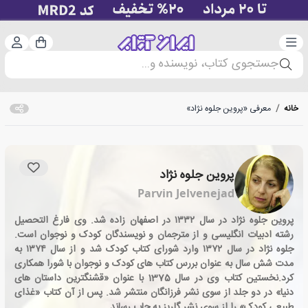
دسته‌بندی
ورود 
سبد خرید
جستجوی کتاب، نویسنده و...
خانه
/
معرفی «پروین جلوه نژاد»
پروین جلوه نژاد
Parvin Jelvenejad
پروین جلوه نژاد در سال ۱۳۳۲ در اصفهان زاده شد. وی فارغ التحصیل
رشته ادبیات انگلیسی و از مترجمان و نویسندگان کودک و نوجوان است.
جلوه نژاد در سال ۱۳۷۲ وارد شورای کتاب کودک شد و از سال ۱۳۷۴ به
مدت شش سال به عنوان بررس کتاب های کودک و نوجوان با شورا همکاری
کرد.نخستین کتاب وی در سال 1375 با عنوان «قشنگترین داستان های
دنیا» در دو جلد از سوی نشر فرزانگان منتشر شد. پس از آن کتاب «غذای
طبیعی کودک» را از سوی نشر گلریز به چاپ رساند.