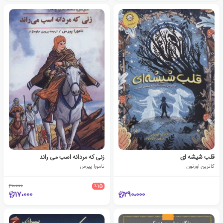
قلب شیشه ای
زنی که مردانه اسب می راند
کاترین اورتون
تامورا پیرس
20،000
٪15
17،000
290،000