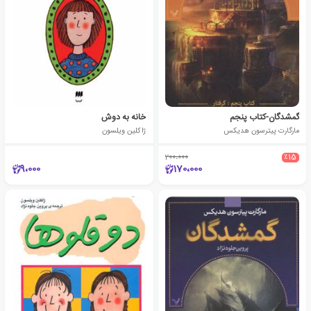
گمشدگان-کتاب پنجم
خانه به دوش
مارگارت پیترسون هدیکس
ژاکلین ویلسون
200،000
٪15
9،000
170،000