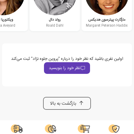
مارگارت پیترسون هدیکس
رولد دال
ویکتوریا ا
ia Aveyard
Roald Dahl
Margaret Peterson Haddix
اولین نفری باشید که نظر خود را درباره "پروین جلوه نژاد" ثبت می‌کند
نظر خود را بنویسید
بازگشت به بالا