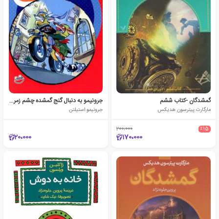
گمشدگان -کتاب ششم
جرونیمو به دنبال گنج گمشده چشم زمردی
مارگارت پیترسون هدیکس
جرونیمو استیلتن
200،000
٪15
20،000
170،000