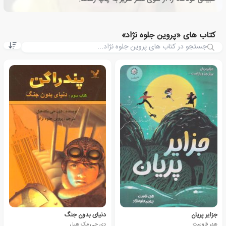
کتاب های «پروین جلوه نژاد»
جزایر پریان
دنیای بدون جنگ
هدر فاوست
دی جی مک هیل