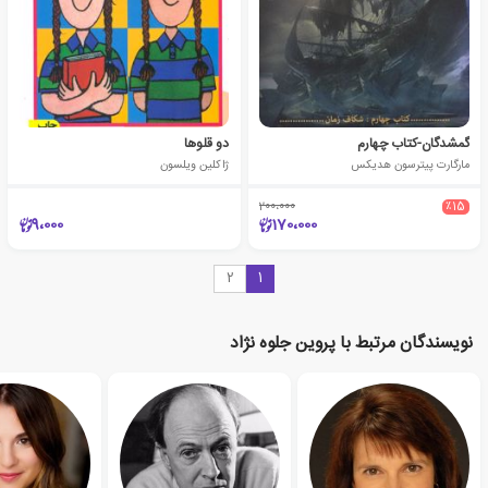
گمشدگان-کتاب چهارم
دو قلوها
مارگارت پیترسون هدیکس
ژاکلین ویلسون
200،000
٪15
9،000
170،000
2
1
نویسندگان مرتبط با پروین جلوه نژاد