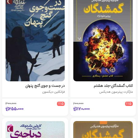
کتاب گمشدگان-جلد هشتم
در جست و جوی گنج پنهان
مارگارت پیترسون هدیکس
فرانکلین دیکسون
300،000
٪15
200،000
٪15
255،000
170،000