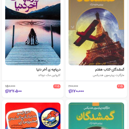
گمشدگان-کتاب هفتم
دریاچه ی آخر دنیا
مارگارت پیترسون هدیکس
کارولین مک دونالد
150،000
٪15
200،000
٪15
127،500
170،000