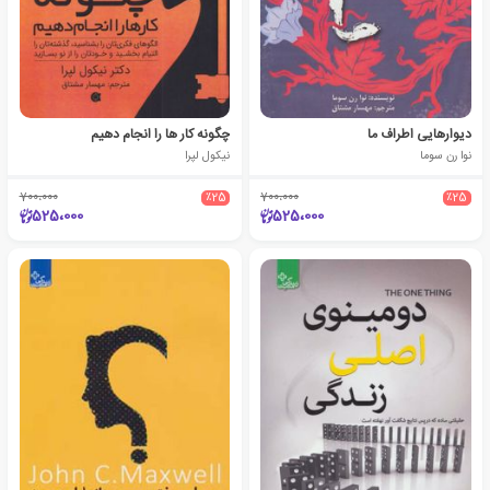
دیوارهایی اطراف ما
چگونه کار ها را انجام دهیم
نوا رن سوما
نیکول لپرا
700،000
٪25
700،000
٪25
525،000
525،000