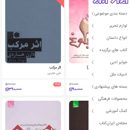
دسته بندی موضوعی
لوازم تحریر
انواع داستان
کتاب های برگزیده
جوایز ادبی
بلوغ (فقط دخترها بخوانند)
اثر مرکب
تری کوون هوون
دارن هاردی
ادبیات ملل
520،000
٪25
120،000
٪25
بسته های پیشنهادی
390،000
90،000
محصولات فرهنگی
کمک آموزشی
مجله‌ی ایران‌کتاب