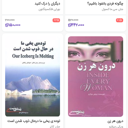
چگونه فردی بانفوذ باشیم؟
دیگران را درک کنید
جان سی ماکسول
بورلی فلکسینگتون
200،000
٪25
520،000
٪15
150،000
442،000
درون هر زن
توده ی یخی ما درحال ذوب شدن است
ویکی میلازو
جان کاتر