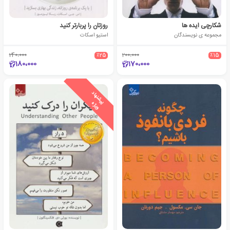
شکارچی ایده ها
روزتان را پربارتر کنید
مجموعه ی نویسندگان
استیو اسکات
240،000
٪25
200،000
٪15
180،000
170،000
ی
ش
ن
ه
ا
د
و
ی
ژ
پ
ه