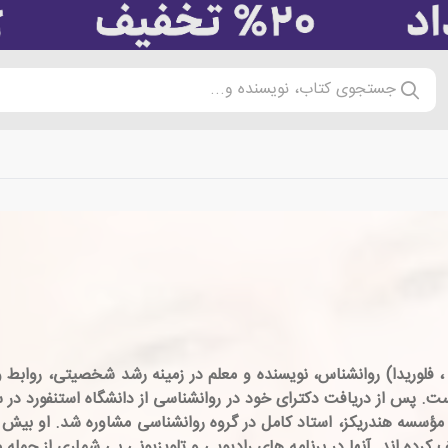
جستجوی کتاب، نویسنده و...
Gay Hendric) (زاده 1945 در لسبورگ ، فلوریدا) روانشناس، نویسنده و معلم در زمینه ر