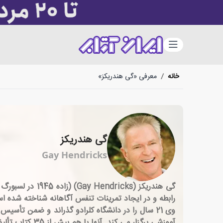
دسته‌بندی
خانه
/
معرفی «گی هندریکز»
گی هندریکز
Gay Hendricks
گی هندریکز (ks
آموزشی برگزار می كند. آنها با هم بیش از 35 کتاب تألیف کرده اند. آنها در برنامه های رادیویی و تلویزیونی بی شماری از جمله مصاحبه با مجری رادیو ژان چتسکی ظاهر شده اند.