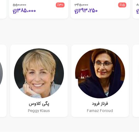
550،000
٪30
345،000
٪15
8
385،000
293،250
فرناز فرود
پگی کلاوس
Peggy Klaus
Farnaz Foroud