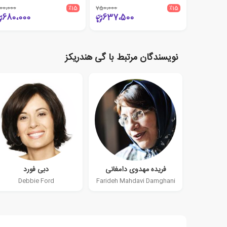
00،000
٪15
750،000
٪15
680،000
637،500
نویسندگان مرتبط با گی هندریکز
فریده مهدوی دامغانی
دبی فورد
Debbie Ford
Farideh Mahdavi Damghani