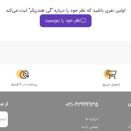
اولین نفری باشید که نظر خود را درباره "گی هندریکز" ثبت می‌کند
نظر خود را بنویسید
تحویل سریع
پرداخت در 4 قسط
ن
از ج
021-62999935
درباره ما
ل
تماس با ما