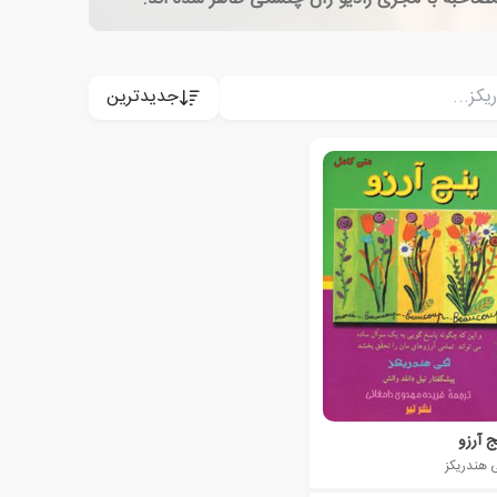
جدیدترین
ج آرزو
 هندریکز