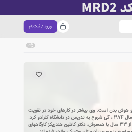
ورود / ثبت‌نام
سبد خرید
شد شخصیتی، روابط و هوش بدن است. وی بیشتر در کارهای خود در تقویت
رابطه و در ایجاد تمرینات تنفس آگاهانه شناخته شده است. پس از دریافت دکترای خود در روانشناسی از دانشگاه استنفورد در سال 1974 ، گی شروع به تدریس در دانشگاه کلرادو کرد.
وی 21 سال را در دانشگاه کلرادو گذراند و ضمن تأسیس مؤسسه هندریکز، استاد كامل در گروه روانشناسی مشاوره شد. او بیش از 33 سال با همسرش، دکتر كاتلین هندریكز كارگاههای