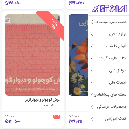
191،250
191،250
ی
ش
ن
ه
ا
د
و
ی
ژ
دسته بندی موضوعی
پ
ه
لوازم تحریر
انواع داستان
کتاب های برگزیده
جوایز ادبی
ادبیات ملل
بسته های پیشنهادی
زنبورک طلایی
موش کوچولو و دیوار قرمز
بریتا تکنتروپ
بریتا تکنتروپ
محصولات فرهنگی
150،000
٪25
225،000
٪15
کمک آموزشی
112،500
191،250