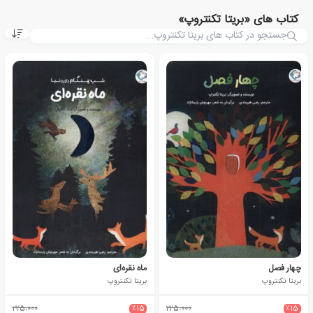
کتاب های «بریتا تکنتروپ»
چهار فصل
ماه نقره‌ای
بریتا تکنتروپ
بریتا تکنتروپ
225،000
٪15
225،000
٪15