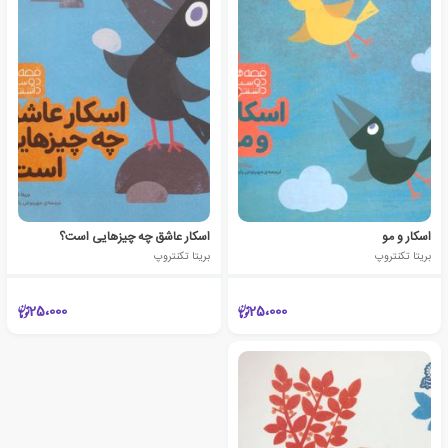
اسکار و مو
اسکار عاشق چه چیزهایی است؟
بریتا تکنتروپ
بریتا تکنتروپ
25،000
25،000