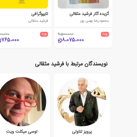
گزیده آثار فرشید مثقالی
تایپوگرافی
محمودرضا بهمن پور
فرشید مثقالی
00،000
٪15
9،500،000
٪15
765،000
8،075،000
نویسندگان مرتبط با فرشید مثقالی
پرویز تناولی
لوسی میکلت ویت