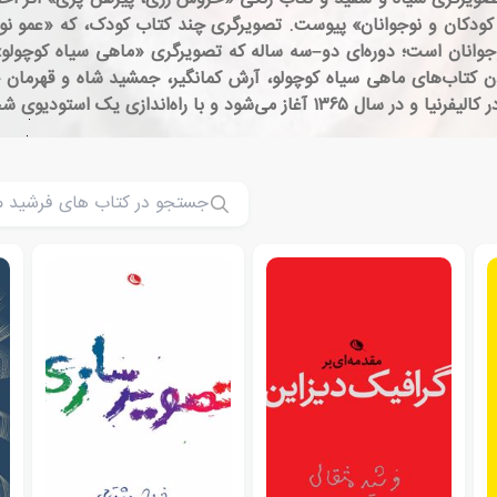
ون پرورش فکری کودکان و نوجوانان» پیوست. تصویرگری چند کتاب کودک، که «عم
وانان است؛ دوره‌ای دو–سه ساله که تصویرگری «ماهی سیاه کوچولو» هم
. او برای مصور کردن کتاب‌های ماهی سیاه کوچولو، آرش کمانگیر، جمشید شاه و
ی گرافیک به نام دسک‌تاپ استودیو ادامه می‌یابد.