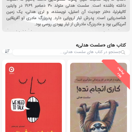
داشته باشند» است. سلست هدلی متولد ۳۰ دسامبر ۱۹۶۹ در وایتیر،
کالیفرنیا، دختر جودیت آن استیل، نویسنده، و لری هدلی، یک زمین
شناسدریایی است. پدرش تبار اروپایی دارد. پدربزرگ مادری او آفریقایی
آمریکایی بود و مادربزرگ مادرش از تبار یهودی روسی بود.
کتاب های «سلست هدلی»
ی
ش
ن
ه
ا
د
و
ی
ژ
پ
ه