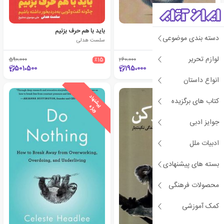
کاری انجام نده
باید با هم حرف بزنیم
دسته بندی موضوعی
سلست هدلی
سلست هدلی
لوازم تحریر
590،000
٪15
260،000
٪25
501،500
195،000
انواع داستان
ی
ش
ن
ه
ا
د
و
ی
ژ
ی
ش
ن
ه
ا
د
و
ی
ژ
کتاب های برگزیده
پ
ه
پ
ه
جوایز ادبی
ادبیات ملل
بسته های پیشنهادی
محصولات فرهنگی
کمک آموزشی