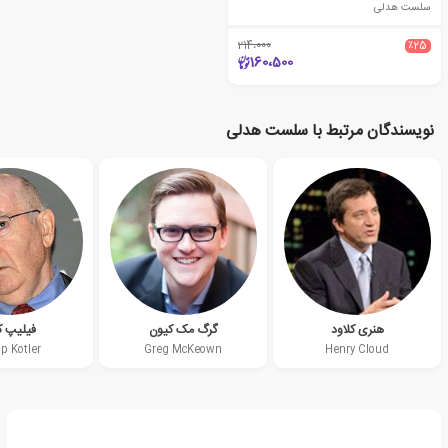
سلست هدلی
214،000
٪25
160،500
نویسندگان مرتبط با سلست هدلی
هنری کلاود
گرگ مک کیون
فیلیپ کا
ip Kotler
Greg McKeown
Henry Cloud