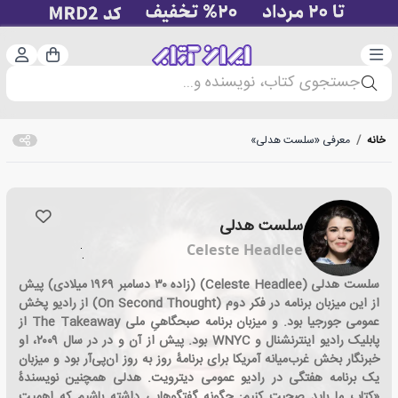
دسته‌بندی
ورود 
سبد خرید
جستجوی کتاب، نویسنده و...
خانه
/
معرفی «سلست هدلی»
سلست هدلی
Celeste Headlee
سلست هدلی (Celeste Headlee) (زاده ۳۰ دسامبر ۱۹۶۹ میلادی) پیش
از این میزبان برنامه در فکر دوم (On Second Thought) از رادیو پخش
عمومی جورجیا بود. و میزبان برنامه صبحگاهیِ ملی The Takeaway از
پابلیک رادیو اینترنشنال و WNYC بود. پیش از آن و در در سال ۲۰۰۹، او
خبرنگار بخش غرب‌میانه آمریکا برای برنامهٔ روز به روز ان‌پی‌آر بود و میزبان
یک برنامه هفتگی در رادیو عمومی دیترویت. هدلی همچنین نویسندهٔ
«کتاب ما باید صحبت کنیم: چگونه گفتگوهایی داشته باشیم که اهمیت