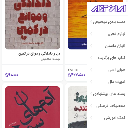
دسته بندی موضوعی
لوازم تحریر
انواع داستان
انسان در جستجوی معنا
دل و دلدادگی و موانع در کمین
کتاب های برگزیده
ویکتور فرانکل
نهضت صالحیان
جوایز ادبی
450،000
٪5
90،000
427،500
ادبیات ملل
بسته های پیشنهادی
محصولات فرهنگی
کمک آموزشی