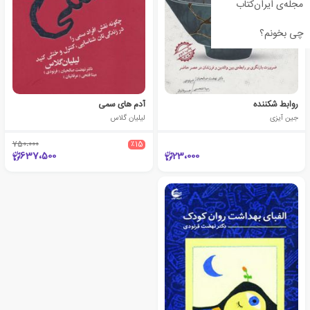
مجله‌ی ایران‌کتاب
چی بخونم؟
روابط شکننده
آدم های سمی
جین آیزی
لیلیان گلاس
750،000
٪15
637،500
23،000