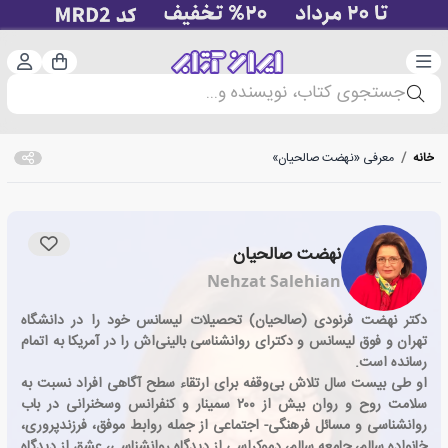
دسته‌بندی
ورود 
سبد خرید
جستجوی کتاب، نویسنده و...
خانه
/
معرفی «نهضت صالحیان»
نهضت صالحیان
Nehzat Salehian
دکتر نهضت فرنودی (صالحیان) تحصیلات لیسانس خود را در دانشگاه
تهران و فوق لیسانس و دکترای روانشناسی بالینی‌اش را در آمریکا به اتمام
رسانده است.
او طی بیست سال تلاش بی‌وقفه برای ارتقاء سطح آگاهی افراد نسبت به
سلامت روح و روان بیش از ۲۰۰ سمینار و کنفرانس وسخنرانی در باب
روانشناسی و مسائل فرهنگی- اجتماعی از جمله روابط موفق، فرزندپروری،
خانواده سالم، جامعه سالم، دموکراسی از دیدگاه روانشناسی، عشق از دیدگاه