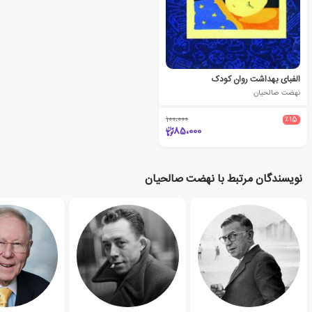
الفبای بهداشت روان کودک
نهضت صالحیان
100،000
٪15
85،000
نویسندگان مرتبط با نهضت صالحیان