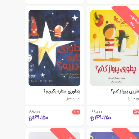
پ
ه
وری پرواز کنم؟
چطوری ستاره بگیریم؟
ور جفرز
الیور جفرز
199،000
٪15
199،000
٪2
169،150
149،250