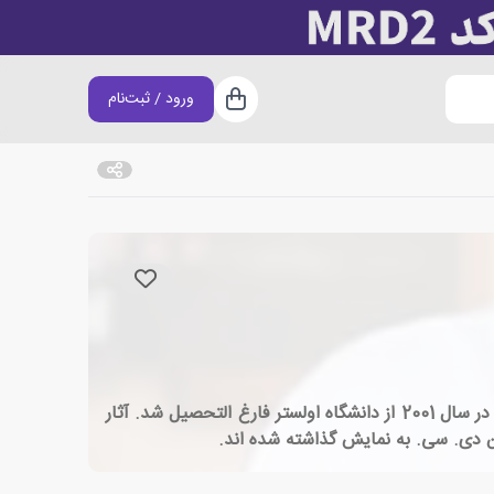
ورود / ثبت‌نام
سبد خرید
الیور جفرز، زاده ی سال 1977، هنرمند، تصویرگر و نویسنده ی ایرلندی است که اکنون در بروکلین آمریکا زندگی و کار می کند. او در سال 2001 از دانشگاه اولستر فارغ التحصیل شد. آثار
تن دی. سی. به نمایش گذاشته شده اند.