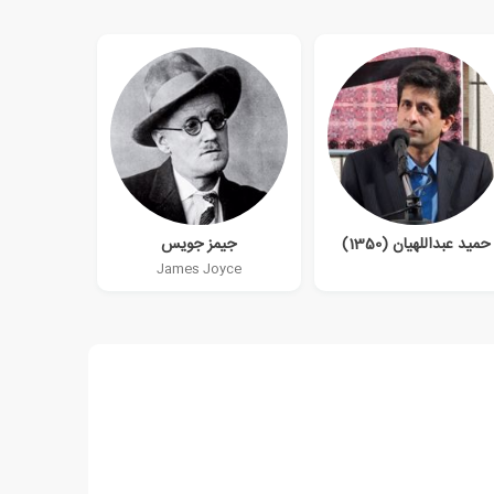
حمید عبداللهیان (1350)
جیمز جویس
James Joyce