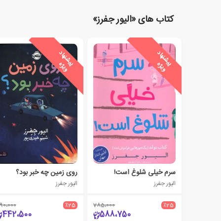
کتاب های «الیور جفرز»
ی
ش
ن
ه
ا
د
و
ی
ژ
ی
ش
ن
ه
ا
د
و
ی
ژ
پ
ه
پ
ه
سرم خیلی شلوغ است!
روی زمین چه خبر بود؟
الیور جفرز
الیور جفرز
90،000
٪25
785،000
٪25
442،500
588،750