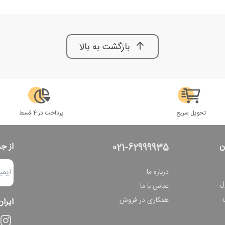
بازگشت به بالا
تحویل سریع
پرداخت در 4 قسط
ن
از ج
021-62999935
درباره ما
ل
تماس با ما
همکاری در فروش
ایران