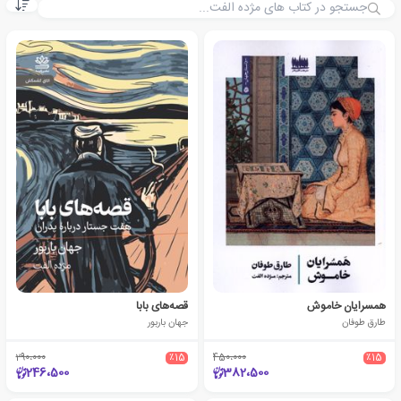
همسرایان خاموش
قصه‌های بابا
طارق طوفان
جهان باربور
290،000
٪15
450،000
٪15
246،500
382،500