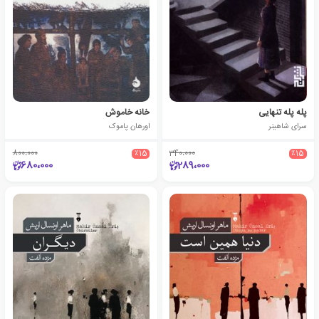
پله پله تنهایی
خانه خاموش
سرای شاهینر
اورهان پاموک
800،000
٪15
340،000
٪15
680،000
289،000