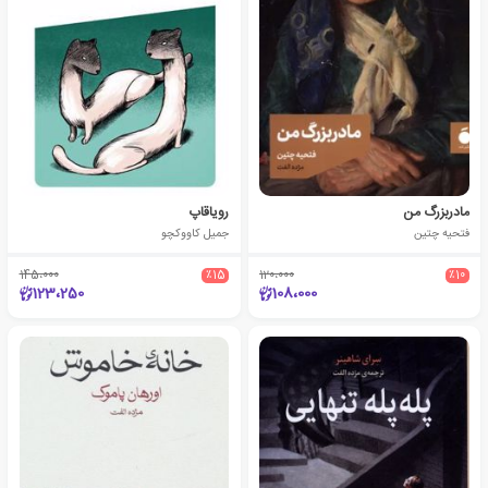
مادربزرگ من
رویاقاپ
فتحیه چتین
جمیل کاووکچو
145،000
٪15
120،000
٪10
123،250
108،000