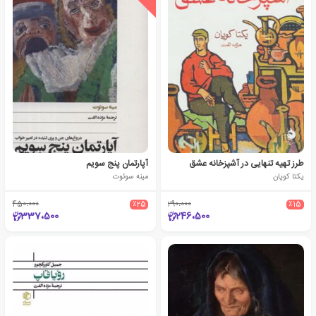
طرز تهیه تنهایی در آشپزخانه عشق
آپارتمان پنج سویم
یکتا کوپان
مینه سوئوت
450،000
٪25
290،000
٪15
337،500
246،500