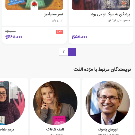
پرندگان به سوگ او می روند
قصر سحرآمیز
حسن علی تپتاش
نازلی ارای
240،000
٪30
168،000
55،000
2
1
نویسندگان مرتبط با مژده الفت
اورهان پاموک
الیف شافاک
مریم طباطب