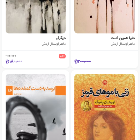
دنیا همین است
دیگران
ماهر اونسال اریش
ماهر اونسال اریش
200،000
٪10
180،000
200،000