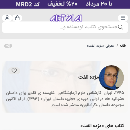
دسته‌بندی
ورود 
سبد خرید
جستجوی کتاب، نویسنده و...
خانه
/
معرفی «مژده الفت»
مژده الفت
۱۳۴۵، تهران. کارشناس علوم آزمایشگاهی. شایسته ی تقدیر برای داستان
«شوالیه ها» در اولین دوره ی «جایزه داستان تهران» (۱۳۹۳). از او تاکنون
مجموعه داستان «گرامافون» منتشر شده است.
کتاب های «مژده الفت»