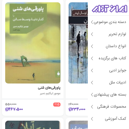
دسته بندی موضوعی
لوازم تحریر
انواع داستان
کتاب های برگزیده
جوایز ادبی
ادبیات ملل
آن دیگران
پاورقی‌های شنی
ماهر اونسال اریش
عومور ایکلیم دمیر
بسته های پیشنهادی
550،000
٪15
260،000
٪10
محصولات فرهنگی
467،500
234،000
کمک آموزشی