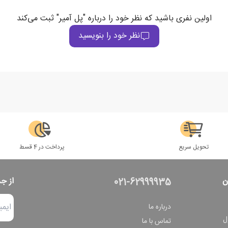
اولین نفری باشید که نظر خود را درباره "پل آمیر" ثبت می‌کند
نظر خود را بنویسید
تحویل سریع
پرداخت در 4 قسط
ن
از ج
021-62999935
درباره ما
ل
تماس با ما