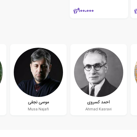
900،000
احمد کسروی
موسی نجفی
Musa Najafi
Ahmad Kasravi