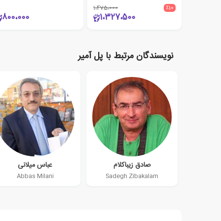
1،475،000
٪10
800،000
1،327،500
نویسندگان مرتبط با پل آمیر
صادق زیباکلام
عباس میلانی
Abbas Milani
Sadegh Zibakalam