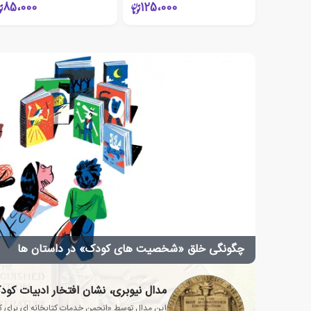
85،000
125،000
چگونگی خلق «شخصیت های کودک» در داستان ها
مدال نیوبری، نشان افتخار ادبیات کود
این مدال توسط «انجمن خدمات کتابخانه ای برای ک