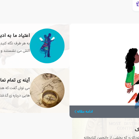
اعتیاد ما به اد
به هر طرف نگاه کنید،
آتش می نشستند و داس
محبوبی تولید می کنن
آینه ی تمام نم
می توان گفت که هدف
هایی درباره ی گذشت
ادامه مقاله
ک
ودکان» که بخشی از «انجمن کتابخانه