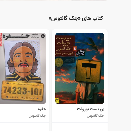
کتاب های «جک گانتوس»
بن بست نورولت
حفره
جک گانتوس
جک گانتوس