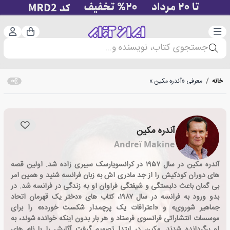
دسته‌بندی
ورود 
سبد خرید
جستجوی کتاب، نویسنده و...
خانه
/
معرفی «آندره مکین »
آندره مکین
Andreï Makine
آندره مکین در سال ۱۹۵۷ در کرانسویارسک سیبری زاده شد. اولین قصه
های دوران کودکیش را از جد مادری اش به زبان فرانسه شنید و همین امر
بی گمان باعث دلبستگی و شیفتگی فراوان او به زندگی در فرانسه شد. در
بدو ورود به فرانسه در سال ۱۹۸۷، کتاب های «دختر یک قهرمان اتحاد
جماهیر شوروی» و «اعترافات یک پرچمدار شکست خورده» را برای
موسسات انتشاراتی فرانسوی فرستاد و هر بار بدون اینکه خوانده شوند، به
او برگردانده شدند. مکین در ابتدا تصمیم گرفت آثارش را با نام های