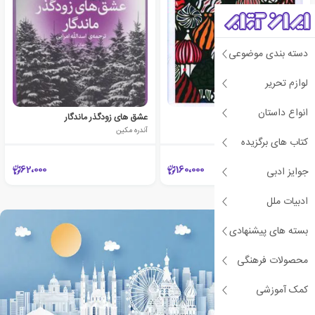
دسته بندی موضوعی
لوازم تحریر
انواع داستان
وصیت نامه ی فرانسوی
عشق های زودگذر ماندگار
آندره مکین
آندره مکین
کتاب های برگزیده
62،000
160،000
جوایز ادبی
ادبیات ملل
بسته های پیشنهادی
محصولات فرهنگی
کمک آموزشی