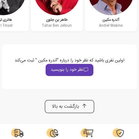
آندره مکین
طاهر بن جلون
هانری تر
i Troyat
Tahar Ben Jelloun
Andreï Makine
اولین نفری باشید که نظر خود را درباره "آندره مکین " ثبت می‌کند
نظر خود را بنویسید
بازگشت به بالا