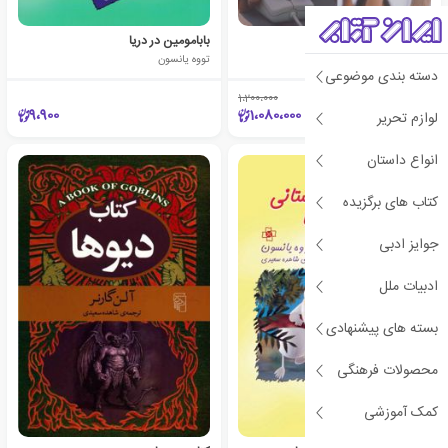
روان شناسی تربیتی
بابامومین در دریا
جان دبلیو سانتراک
تووه یانسون
دسته بندی موضوعی
1،200،000
٪10
9،900
1،080،000
لوازم تحریر
انواع داستان
کتاب های برگزیده
جوایز ادبی
ادبیات ملل
بسته های پیشنهادی
محصولات فرهنگی
کمک آموزشی