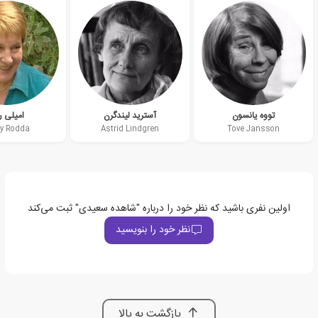
تووه یانسون
آسترید لیندگرن
امیلی ر
ly Rodda
Astrid Lindgren
Tove Jansson
اولین نفری باشید که نظر خود را درباره "شاهده سعیدی" ثبت می‌کند
نظر خود را بنویسید
بازگشت به بالا