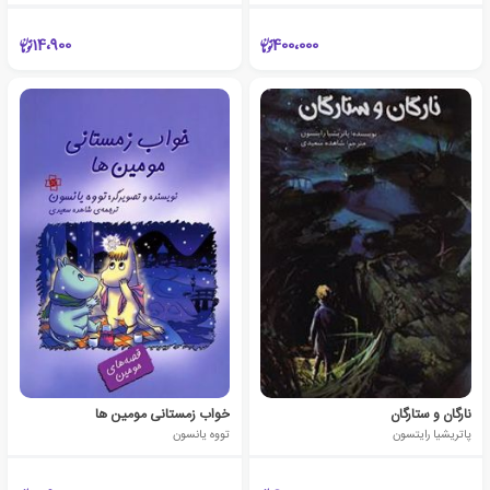
14،900
400،000
نارگان و ستارگان
خواب زمستانی مومین ها
پاتریشیا رایتسون
تووه یانسون