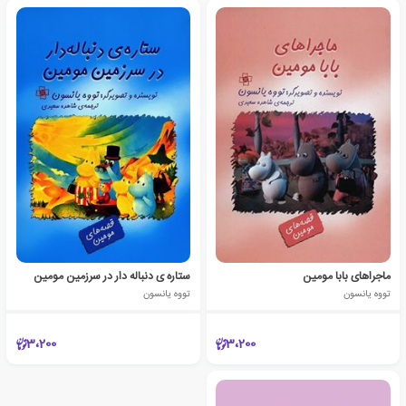
ماجراهای بابا مومین
ستاره ی دنباله دار در سرزمین مومین
تووه یانسون
تووه یانسون
3،200
3،200