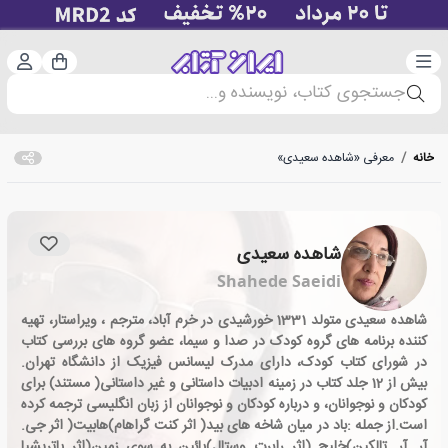
دسته‌بندی
ورود 
سبد خرید
جستجوی کتاب، نویسنده و...
خانه
/
معرفی «شاهده سعیدی»
شاهده سعیدی
Shahede Saeidi
شاهده سعیدی متولد 1331 خورشیدی در خرم آباد، مترجم ، ویراستار، تهیه
کننده برنامه های گروه کودک در صدا و سیما، عضو گروه های بررسی کتاب
در شورای کتاب کودک، دارای مدرک لیسانس فیزیک از دانشگاه تهران.
بیش از 12 جلد کتاب در زمینه ادبیات داستانی و غیر داستانی( مستند) برای
کودکان و نوجوانان، و درباره کودکان و نوجوانان از زبان انگلیسی ترجمه کرده
است.از جمله :باد در میان شاخه های بید( اثر کنت گراهام)هابیت( اثر جی.
آر. آر. تالکین)خلیج (اثر رابرت وستال)پائین به سوی زمین(اثر پاتریشیا