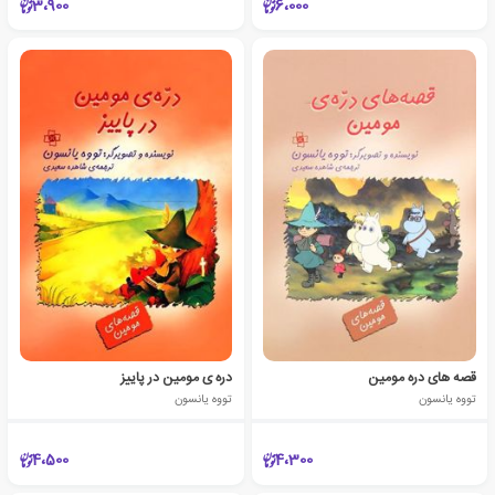
3،900
6،000
قصه های دره مومین
دره ی مومین در پاییز
تووه یانسون
تووه یانسون
4،500
4،300