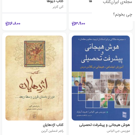
خل بازی تابستانی مومین ها
کتاب دیوها
مجله‌ی ایران‌کتاب
تووه یانسون
آلن گارنر
چی بخونم؟
16،800
3،900
هوش هیجانی و پیشرفت تحصیلی
کتاب اژدهایان
موریس جی الیاس
راجر لنسلین گرین