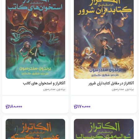
آلکاتراز در مقابل کتابداران شرور
آلکاتراز و استخوان های کاتب
برندون سندرسون
برندون سندرسون
180،000
170،000