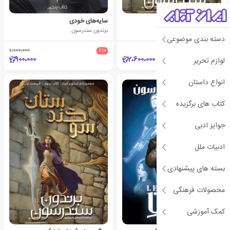
سوگندستان (دو جلدی)
سایه‌های خودی
برندون سندرسون
برندون سندرسون
دسته بندی موضوعی
1،000،000
٪10
900،000
2،600،000
لوازم تحریر
انواع داستان
کتاب های برگزیده
جوایز ادبی
ادبیات ملل
بسته های پیشنهادی
محصولات فرهنگی
کمک آموزشی