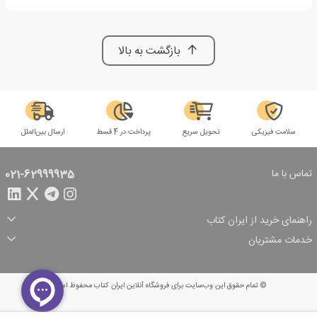
بازگشت به بالا
سلامت فیزیکی
تحویل سریع
پرداخت در 4 قسط
ارسال بین‌الملل
تماس با ما
021-62999935
راهنمای خرید از ایران کتاب
ثبت سفارش
شیوه پرداخت
خدمات مشتریان
تخفیف‌های خرید
شرایط ارسال سفارش
درباره ما
شرایط استفاده
حریم خصوصی
پیگیری سفارش
بازگرداندن سفارش
پرسش‌های متداول
© تمام حقوق این وب‌سایت برای فروشگاه آنلاین ایران کتاب محفوظ است.