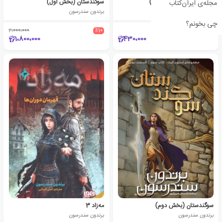
لژیون (3 کتاب در یک جلد)
سوگندستان (بخش اول)
مجله‌ی ایران‌کتاب
برندون سندرسون
برندون سندرسون
چی بخونم؟
2،000،000
٪10
1،800،000
430،000
سوگندستان (بخش دوم)
مه‌زاد 3
برندون سندرسون
برندون سندرسون