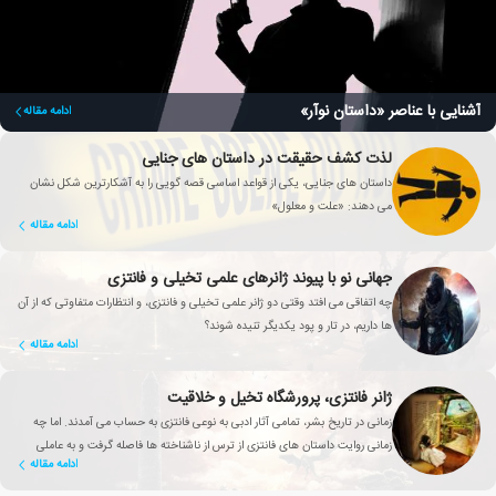
آشنایی با عناصر «داستان نوآر»
ادامه مقاله
لذت کشف حقیقت در داستان های جنایی
داستان های جنایی، یکی از قواعد اساسی قصه گویی را به آشکارترین شکل نشان
می دهند: «علت و معلول»
ادامه مقاله
جهانی نو با پیوند ژانرهای علمی تخیلی و فانتزی
چه اتفاقی می افتد وقتی دو ژانر علمی تخیلی و فانتزی، و انتظارات متفاوتی که از آن
ها داریم، در تار و پود یکدیگر تنیده شوند؟
ادامه مقاله
ژانر فانتزی، پرورشگاه تخیل و خلاقیت
زمانی در تاریخ بشر، تمامی آثار ادبی به نوعی فانتزی به حساب می آمدند. اما چه
زمانی روایت داستان های فانتزی از ترس از ناشناخته ها فاصله گرفت و به عاملی
ادامه مقاله
تأثیرگذار برای بهبود زندگی انسان تبدیل شد؟