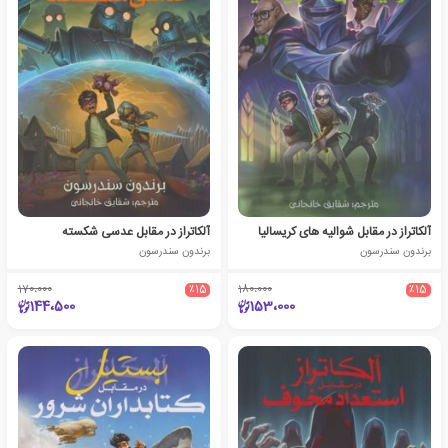
آلکاتراز در مقابل شوالیه های کریسالیا
آلکاتراز در مقابل عدسی شکسته‏‫
برندون سندرسون
برندون سندرسون
170،000
٪15
180،000
٪15
144،500
153،000