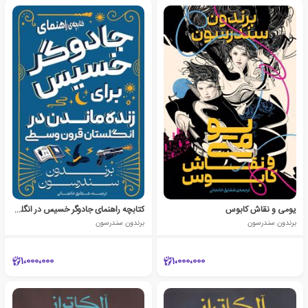
یومی و نقاش کابوس
کتابچه راهنمای جادوگر خسیس در انگلستان قرون وسطی
برندون سندرسون
برندون سندرسون
1،000،000
1،000،000