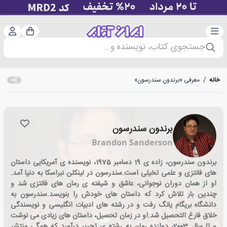
دسته‌بندی
ورود 
سبد خرید
جستجوی کتاب، نویسنده و...
خانه
/
معرفی «برندون سندرسون»
برندون سندرسون
Brandon Sanderson
برندون سندرسون، زاده ی 19 دسامبر 1975، نویسنده ی آمریکایی داستان
های فانتزی و علمی تخیلی است.سندرسون در لینکلن نبراسکا به دنیا آمد.
او از همان دوران نوجوانی، عاشق و شیفته ی رمان های فانتزی شد و
چندین بار تلاش کرد که داستان های خودش را بنویسد.سندرسون به
دانشگاه بریگام یانگ رفت و در رشته های ادبیات انگلیسی و نویسندگی
خلاق فارغ التحصیل شد.او در زمان تحصیل، داستان های زیادی می نوشت
و تا سال 2003، دوازده رمان به رشته ی تحریر درآورد که همگی منتشر