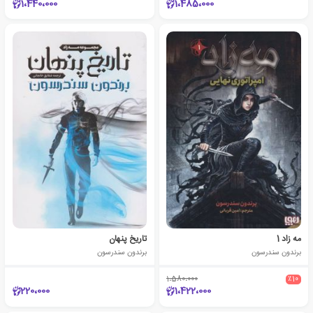
1،440،000
1،485،000
مه زاد 1
تاریخ پنهان
برندون سندرسون
برندون سندرسون
1،580،000
٪10
220،000
1،422،000