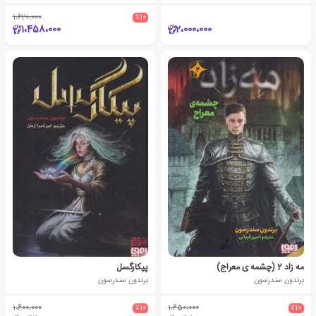
1،620،000
٪10
1،458،000
2،000،000
مه زاد 2 (چشمه ی معراج)
پیکارگسل
برندون سندرسون
برندون سندرسون
1،600،000
٪10
1،650،000
٪10