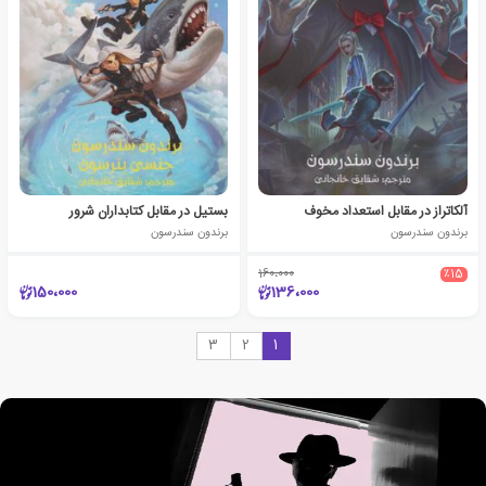
آلکاتراز در مقابل استعداد مخوف
بستیل در مقابل کتابداران شرور
برندون سندرسون
برندون سندرسون
160،000
٪15
150،000
136،000
3
2
1