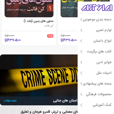
دسته بندی موضوعی
ستون های زمین (جلد ۲)
ستون های زمین (جلد ۱)
کن فالت
کن فالت
لوازم تحریر
750،000
٪15
750،000
٪15
637،500
637،500
انواع داستان
کتاب های برگزیده
جوایز ادبی
ادبیات ملل
بسته های پیشنهادی
محصولات فرهنگی
لذت کشف حقیقت در داستان های جنایی
ادامه مقاله
کمک آموزشی
داستان های معمایی و تریلر، قلمرو هیجان و تعلیق