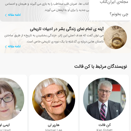
مجله‌ی ایران‌کتاب
این دسته از کتاب ها، ضربان قلب مخاطب را به بازی می گیرند و هیجان و احساس
ورود به دنیایی جدید را برای او به ارمغان می آورند.
چی بخونم؟
ادامه مقاله
آینه ی تمام نمای زندگی بشر در ادبیات تاریخی
می توان گفت که هدف اصلی این ژانر، «زندگی بخشیدن به تاریخ» از طریق ساختن
داستان هایی درباره ی گذشته یا یک دوره ی تاریخی خاص است.
ادامه مقاله
نویسندگان مرتبط با کن فالت
کن فالت
هارپر لی
ایمی لو
y Lloyd
Harper Lee
Ken Follett