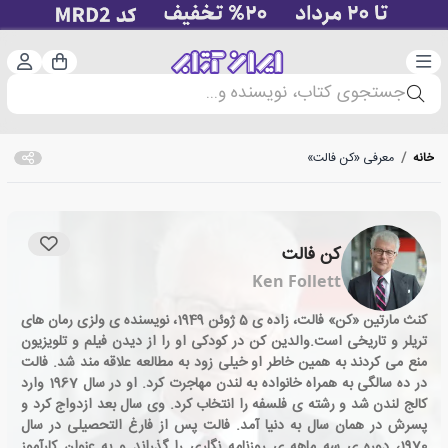
دسته‌بندی
ورود 
سبد خرید
جستجوی کتاب، نویسنده و...
خانه
/
معرفی «کن فالت»
کن فالت
Ken Follett
کنث مارتین «کن» فالت، زاده ی 5 ژوئن 1949، نویسنده ی ولزی رمان های
تریلر و تاریخی است.والدین کن در کودکی او را از دیدن فیلم و تلویزیون
منع می کردند به همین خاطر او خیلی زود به مطالعه علاقه مند شد. فالت
در ده سالگی به همراه خانواده به لندن مهاجرت کرد. او در سال 1967 وارد
کالج لندن شد و رشته ی فلسفه را انتخاب کرد. وی سال بعد ازدواج کرد و
پسرش در همان سال به دنیا آمد. فالت پس از فارغ التحصیلی در سال
1970، دوره ی سه ماهه ی روزنامه نگاری را گذراند و به عنوان کارآموز