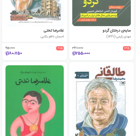
سایه‌ی درختان گردو
غلامرضا تختی
مهدی زارعی (1361)
احسان ناظم بکایی
95،000
٪15
340،000
٪25
80،750
255،000