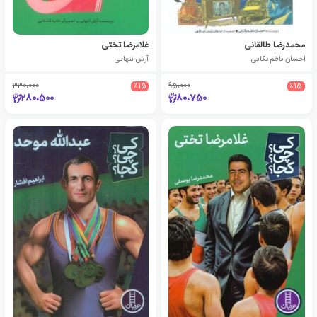
محمدرضا طالقانی
غلامرضا تختی
احسان ناظم بکایی
آرش تنهایی
330،000
٪15
95،000
٪15
280،500
80،750