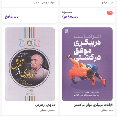
فرید مرادی
جواد شهلایی باقری
650،000
٪10
190،000
585،000
الزامات مربیگری موفق در کشتی
دلاوری از تفرش
رضا رضائی
حسین سبطی