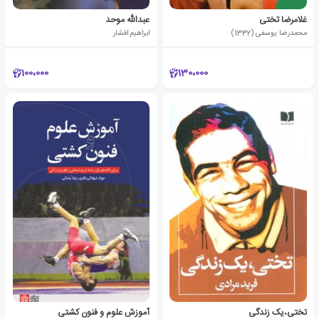
غلامرضا تختی
عبدالله موحد
محمدرضا یوسفی (1332)
ابراهیم افشار
100،000
130،000
تختی،یک زندگی
آموزش علوم و فنون کشتی