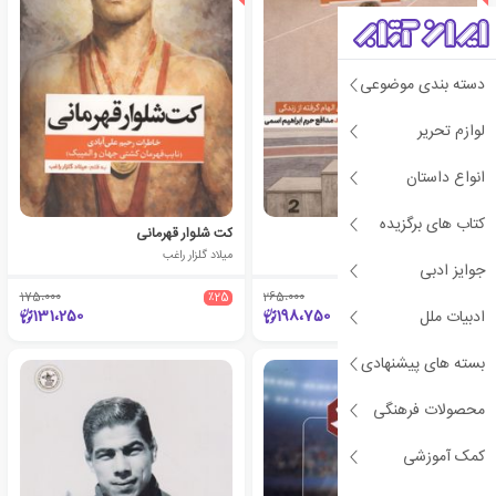
دسته بندی موضوعی
لوازم تحریر
انواع داستان
کتاب های برگزیده
تا مرز سفید تشک
کت شلوار قهرمانی
شیما ناصری
میلاد گلزار راغب
جوایز ادبی
175،000
٪25
265،000
٪25
131،250
198،750
ادبیات ملل
بسته های پیشنهادی
ی
ش
ن
ه
ا
د
و
ی
ژ
پ
ه
محصولات فرهنگی
کمک آموزشی