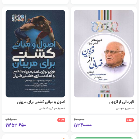
قهرمانی از قزوین
اصول و مبانی کشتی برای مربیان
حسین سبطی
کامبیز مرادی ده باغی
769،000
٪15
400،000
٪15
653،650
340،000