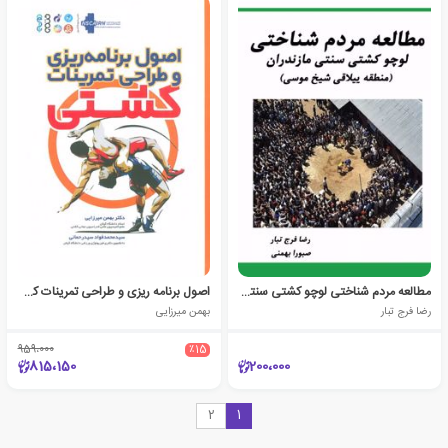
مطالعه مردم شناختی لوچو کشتی سنتی مازندران
اصول برنامه ریزی و طراحی تمرینات کشتی
رضا فرج تبار
بهمن میرزایی
959،000
٪15
815،150
200،000
2
1