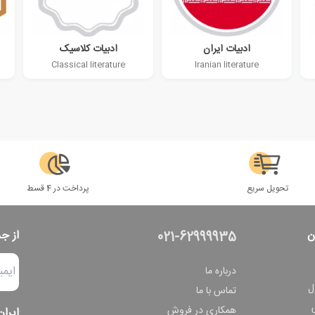
ادبیات ایران
ادبیات کلاسیک
Classical literature
Iranian literature
تحویل سریع
پرداخت در 4 قسط
ن
از ج
021-62999935
درباره ما
ل
تماس با ما
همکاری در فروش
ایران