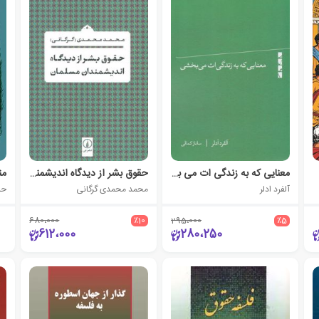
معنایی که به زندگی ات می بخشی
حقوق بشر از دیدگاه اندیشمندان مسلمان
من
آلفرد ادلر
محمد محمدی گرگانی
حس
680،000
٪10
295،000
٪5
612،000
280،250