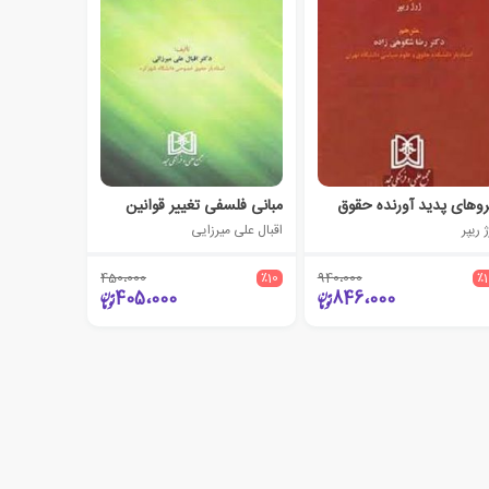
روهای پدید آورنده حقوق
مبانی فلسفی تغییر قوانین
 ریپر
اقبال علی میرزایی
450،000
٪10
940،000
٪
405،000
846،000