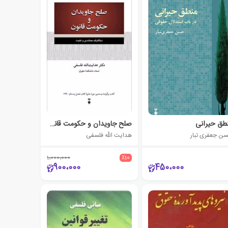
طق حیرانی
صلح جاویدان و حکومت قانون
ن جعفری تبار
هدایت الله فلسفی
1،000،000
٪10
900،000
450،000