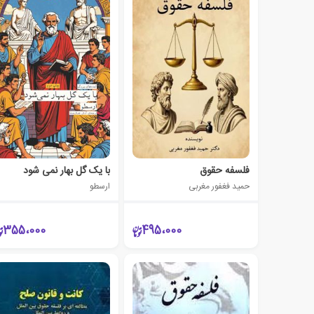
فلسفه حقوق
با یک گل بهار نمی شود
حمید فغفور مغربی
ارسطو
355،000
495،000