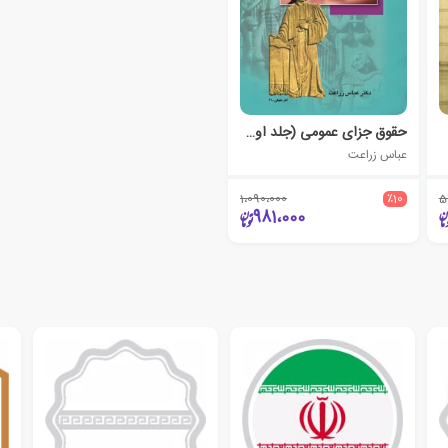
حقوق جزای عمومی (جلد اول)
عباس زراعت
1،090،000
٪10
5
981،000