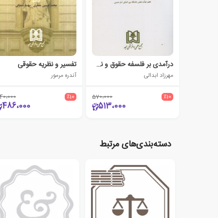
درآمدی بر فلسفه حقوق و نظریه های حقوق
تفسیر و نظریه حقوقی
مهرزاد ابدالی
آندره مرمور
40،000
٪10
570،000
٪10
486،000
513،000
دسته‌بندی‌های مرتبط