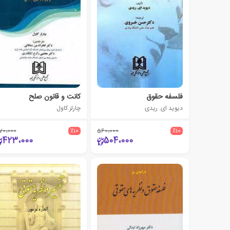
فلسفه حقوق
کانت و قانون صلح
دیوید ای. ریدی
چارلز کاول
70،000
٪10
560،000
٪10
423،000
504،000