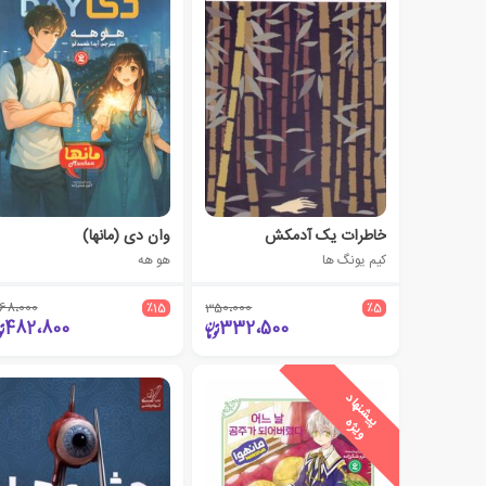
خاطرات یک آدمکش
وان دی (مانها)
کیم یونگ ها
هو هه
68،000
٪15
350،000
٪5
482،800
332،500
ی
ش
ن
ه
ا
د
و
ی
ژ
پ
ه