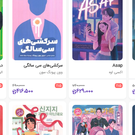
Asap
سرکشی‌های سی‌ سالگی
در
اکسی اوه
وون پیونگ سون
ال
5
490،000
٪15
740،000
٪15
5
416،500
629،000