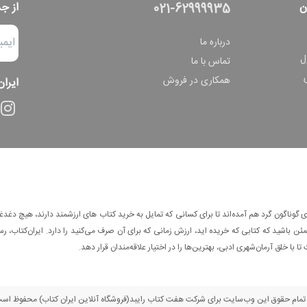
ن
از ج
021-62999935
درباره ما
ل
تماس با ما
همکاری در فروش
ایران
وناگون گرد هم آمده‌اند تا برای کسانی که تمایل به خرید کتاب های ارزشمند دارند، هیچ دغدغه
 باشید که کتابی که خریده اید، ارزش زمانی که برای آن صرف می‌کنید را دارد. ایران‌کتاب، رس
ا با خلق آرمان‌شهری ادبی، بهترین‌ها را در اختیار علاقه‌مندان قرار دهد.
مام حقوق این وب‌سایت برای شرکت هفت کتاب رایبد(فروشگاه آنلاین ایران کتاب) محفوظ اس