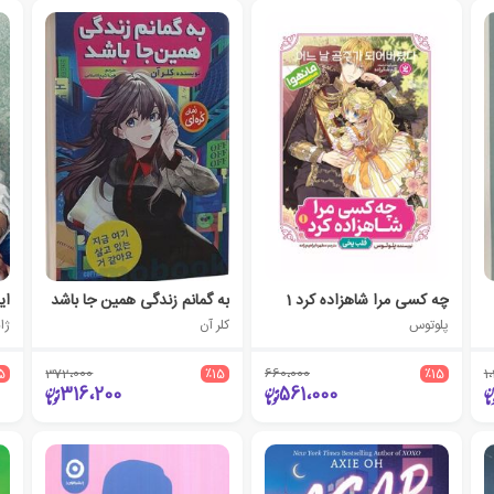
چه کسی مرا شاهزاده کرد 1
به گمانم زندگی همین جا باشد
ایس
پلوتوس
کلر آن
ژا
5
372،000
٪15
660،000
٪15
1
316،200
561،000