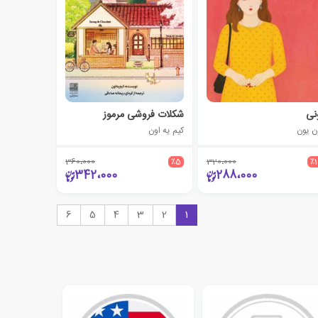
نی
شکلات فروشی مرموز
ن یون
کیم یه اون
360،000
٪5
320،000
٪
342،000
288،000
6
5
4
3
2
1