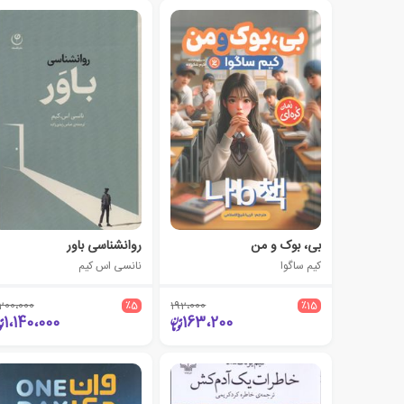
بی، بوک و من
روانشناسی باور
کیم ساگوا
نانسی اس کیم
،200،000
٪5
192،000
٪15
1،140،000
163،200