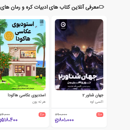
معرفی آنلاین کتاب های ادبیات کره و رمان های 
جهان شناور 2
استدیوی عکاسی هاکودا
اکسی اوه
هر ته یون
76،000
٪10
890،000
٪10
518،400
801،000