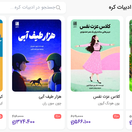
ادبیات کره
کلاس عزت نفس
هزار طیف آبی
کره
یون هونگ گیون
چون سون ران
کی
5
416،000
٪10
629،000
٪10
5
374،400
566،100