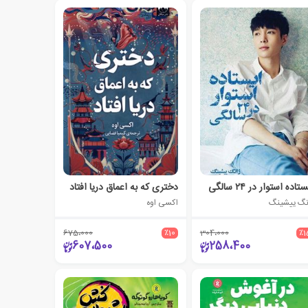
تاده استوار در ۲۴ سالگی
دختری که به اعماق دریا افتاد
نگ ییشینگ
اکسی اوه
675،000
٪10
304،000
٪1
607،500
258،400