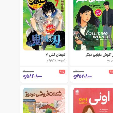
 آغوش دنیایی دیگر
شیطان کش 7
ن اوه
کویوهارو گوتوگه
688،000
٪15
768،000
٪1
584،800
652،800