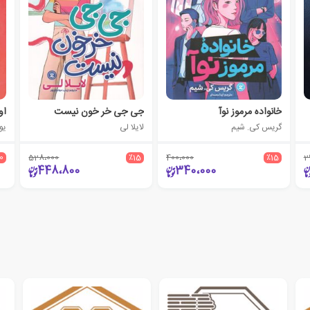
خانواده مرموز نوآ
جی جی خر خون نیست
او
گریس کی. شیم
لایلا لی
یو
10
528،000
٪15
400،000
٪15
2
448،800
340،000