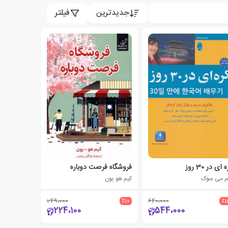
جدیدترین
فیلتر
 ای در 30 روز
فروشگاه فرصت دوباره
م می سوک
کیم هو یون
249،000
٪10
640،000
٪1
224،100
544،000