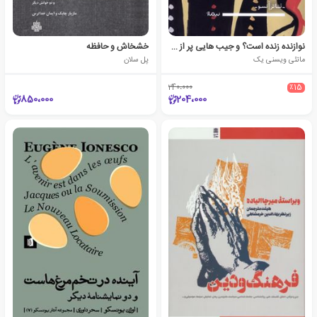
نوازنده زنده است؟ و جیب هایی پر از نان
خشخاش و حافظه
ماتئی ویسنی یک
پل سلان
240،000
٪15
850،000
204،000