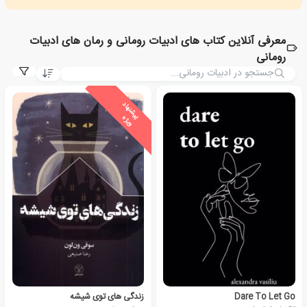
معرفی آنلاین کتاب های ادبیات رومانی و رمان های ادبیات
رومانی
ی
ش
ن
ه
ا
د
و
ی
ژ
پ
ه
Dare To Let Go
زندگی های توی شیشه