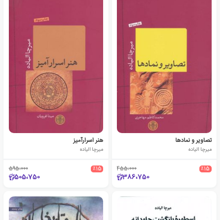
تصاویر و نمادها
هنر اسرارآمیز
میرچا الیاده
میرچا الیاده
595،000
٪15
455،000
٪15
505،750
386،750