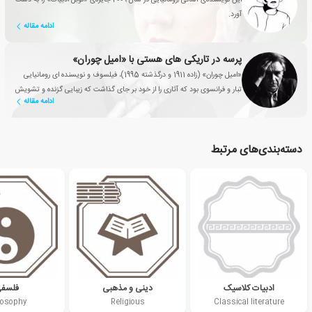
آورد.
ادامه مقاله
پرسه در تاریکی های هستی با «امیل چوران»
«امیل چوران» (زاده 1911 و درگذشته 1995)، فیلسوف و نویسنده ای رومانیایی
تبار و فرانسوی بود که آثاری را از خود بر جای گذاشت که زیبایی گزنده و تشویش
ادامه مقاله
آوری در آن ها به چشم می خورد.
دسته‌بندی‌های مرتبط
ادبیات کلاسیک
دینی و مذهبی
فلسف
losophy
Religious
Classical literature