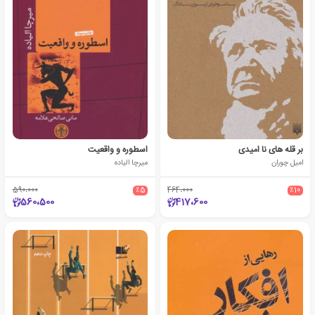
بر قله های نا امیدی
اسطوره و واقعیت
امیل چوران
میرچا الیاده
590،000
٪5
464،000
٪10
560،500
417،600