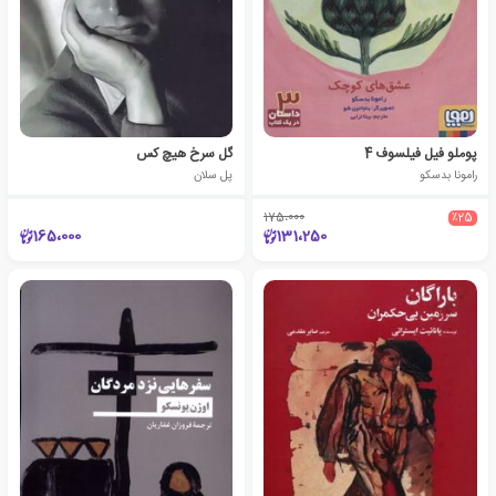
پوملو فیل فیلسوف 4
گل سرخ هیچ‌ کس
رامونا بدسکو
پل سلان
175،000
٪25
165،000
131،250