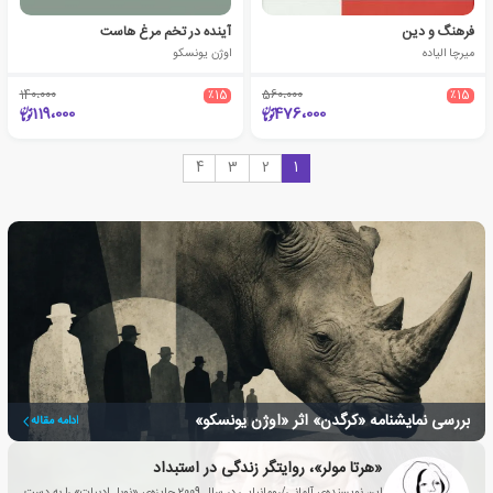
فرهنگ و دین
آینده در تخم مرغ هاست
میرچا الیاده
اوژن یونسکو
140،000
٪15
560،000
٪15
119،000
476،000
4
3
2
1
بررسی نمایشنامه «کرگدن» اثر «اوژن یونسکو»
ادامه مقاله
«هرتا مولر»، روایتگر زندگی در استبداد
این نویسنده‌ی آلمانی/رومانیایی در سال 2009 جایزه‌ی «نوبل ادبیات» را به دست