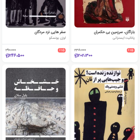
باراگان، سرزمین بی حکمران
سفر هایی نزد مردگان
پانائیت ایستراتی
اوژن یونسکو
290،000
٪15
238،000
٪15
246،500
202،300