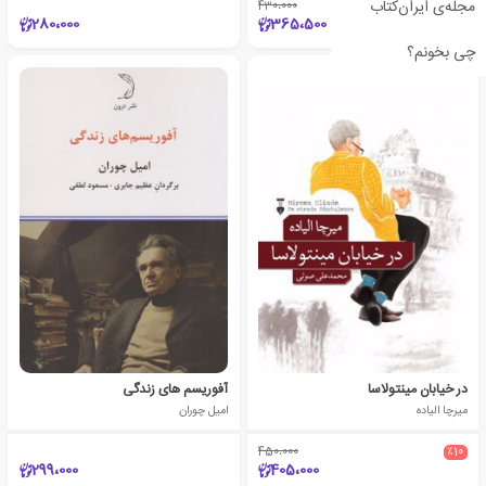
مجله‌ی ایران‌کتاب
430،000
٪15
280،000
365،500
چی بخونم؟
در خیابان مینتولاسا
آفوریسم های زندگی
میرچا الیاده
امیل چوران
450،000
٪10
299،000
405،000