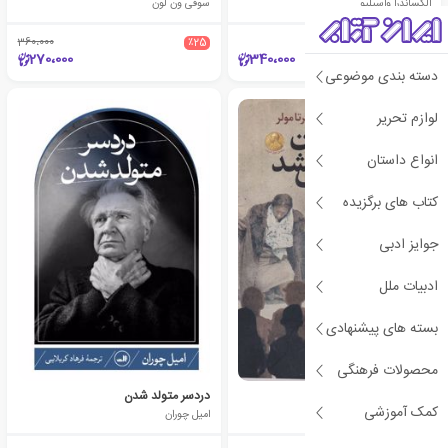
الکساندرا واسیلیو
سوفی ون لون
360،000
٪25
270،000
340،000
دسته بندی موضوعی
لوازم تحریر
انواع داستان
کتاب های برگزیده
جوایز ادبی
ادبیات ملل
بسته های پیشنهادی
محصولات فرهنگی
شاه کرنش کنان می کشد
دردسر متولد شدن
کمک آموزشی
هرتا مولر
امیل چوران