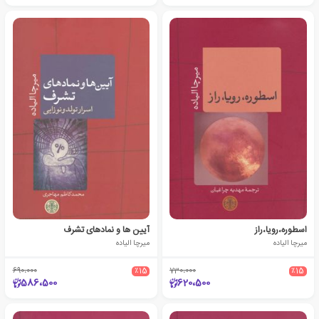
اسطوره،رویا،راز
آیین ها و نمادهای تشرف
میرچا الیاده
میرچا الیاده
690،000
٪15
730،000
٪15
586،500
620،500