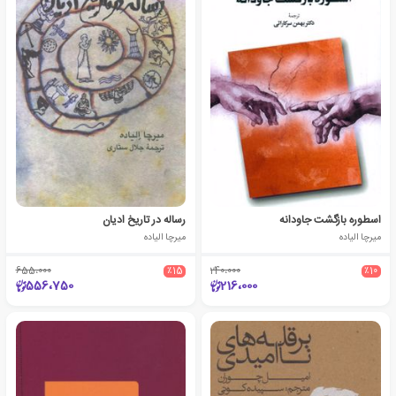
اسطوره بازگشت جاودانه
رساله در تاریخ ادیان
میرچا الیاده
میرچا الیاده
655،000
٪15
240،000
٪10
556،750
216،000