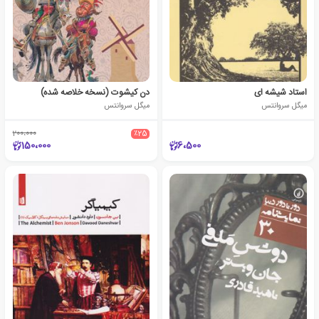
استاد شیشه ای
دن کیشوت (نسخه خلاصه شده)
میگل سروانتس
میگل سروانتس
200،000
٪25
150،000
6،500