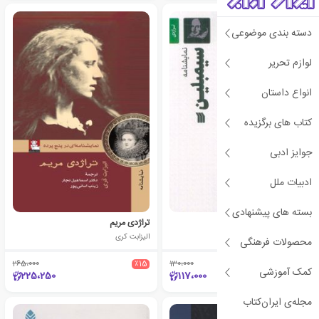
دسته بندی موضوعی
لوازم تحریر
انواع داستان
کتاب های برگزیده
جوایز ادبی
ادبیات ملل
بسته های پیشنهادی
نمایشنامه سیمبلین
تراژدی مریم
ویلیام شکسپیر
الیزابت کری
محصولات فرهنگی
265،000
٪15
130،000
٪10
کمک آموزشی
225،250
117،000
مجله‌ی ایران‌کتاب