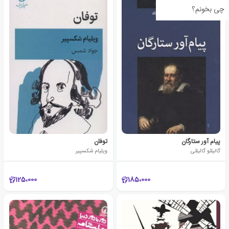
چی بخونم؟
پیام آور ستارگان
توفان
گالیلئو گالیلئی
ویلیام شکسپیر
125،000
185،000