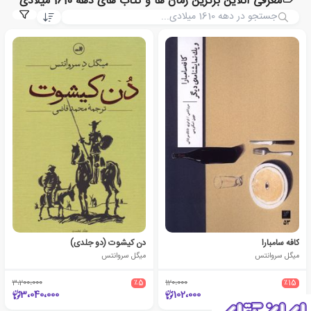
معرفی آنلاین برترین رمان ها و کتاب های دهه 1610 میلادی
کافه سامبارا
دن کیشوت (دو جلدی)
میگل سروانتس
میگل سروانتس
3،200،000
٪5
120،000
٪15
3،040،000
102،000