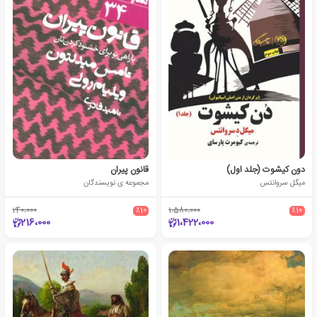
دون کیشوت (جلد اول)
قانون پیران
میگل سروانتس
مجموعه ی نویسندگان
240،000
٪10
1،580،000
٪10
216،000
1،422،000