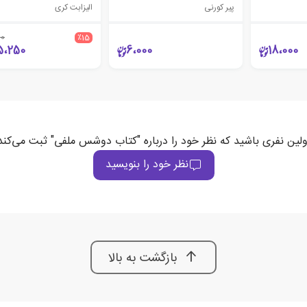
پیر کورنی
الیزابت کری
00
٪15
5،250
6،000
18،000
ولین نفری باشید که نظر خود را درباره "کتاب دوشس ملفی" ثبت می‌کند
نظر خود را بنویسید
بازگشت به بالا