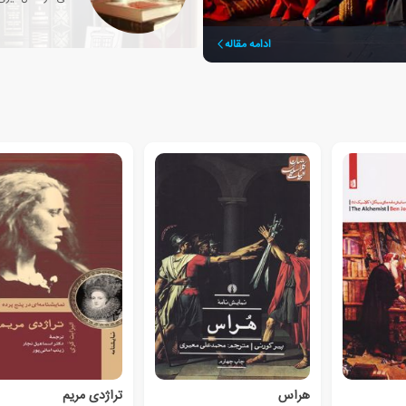
ادامه مقاله
هراس
تراژدی مریم