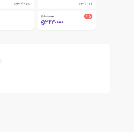
ژان راسین
بن جانسون
380،000
٪15
323،000
ا