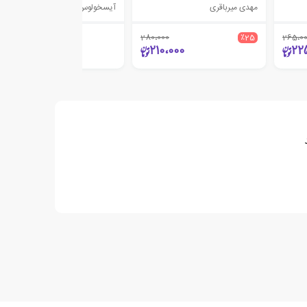
مهدی میرباقری
آیسخولوس
280،000
٪25
265،0
1،500،000
210،000
22