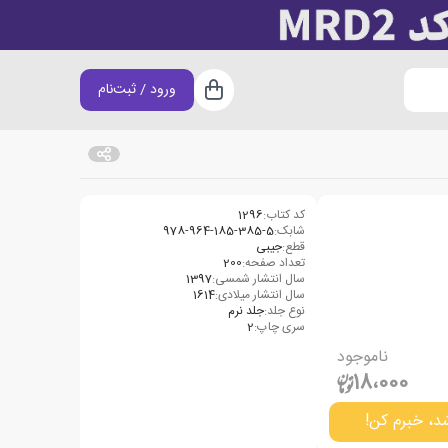
ورود / ثبت‌نام
سبد خرید
کد کتاب:
1296
شابک:
978-964-185-385-5
قطع:
جیبی
تعداد صفحه:
200
سال انتشار شمسی:
1397
سال انتشار میلادی:
1614
نوع جلد:
جلد نرم
سری چاپ:
2
ناموجود
18،000
د، خبرم کن!