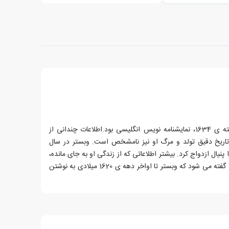
جان وبستر، زاده ی 1580 و درگذشته ی 1634، نمایشنامه نویس انگلیسی بود.اطلاعات چندانی از
ریخ دقیق تولد و مرگ او نیز نامشخص است. وبستر در سال
ارا پنیال ازدواج کرد. بیشتر اطلاعاتی که از زندگی او به جای مانده،
مربوط به فعالیت های تئاتری اوست. گفته می شود که وبستر تا اواخر دهه ی 1620 میلادی به نوشتن