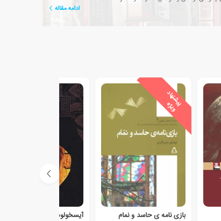
ادامه مقاله
ی
ش
ن
ه
ا
د
و
ی
ژ
پ
ه
بازی نامه ی حاسد و نمام
آیسخولوس