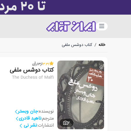
دسته‌بندی
خانه
/
کتاب دوشس ملفی
3.31
از
13
رأی
کتاب دوشس ملفی
The Duchess of Malfi
نویسنده:
جان وبستر
مترجم:
ناهید قادری
2
انتشارات:
نشر نی