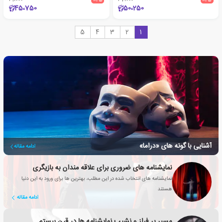
45،750
50،250
5
4
3
2
1
آشنایی با گونه های «دراما»
ادامه مقاله
نمایشنامه های ضروری برای علاقه مندان به بازیگری
نمایشنامه های انتخاب شده در این مطلب، بهترین ها برای ورود به این دنیا
هستند
ادامه مقاله
مسیر پر فراز و نشیب نمایشنامه ها در قرن بیستم