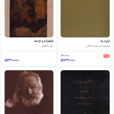
ارثیه باد
شاهزاده و اژدها
مجموعه ی نویسندگان
رضا دانشور
160،000
٪15
230،000
136،000