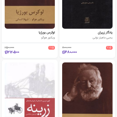
یادگار زریران
لوکرس بورژیا
یحیی ماهیار نوابی
ویکتور هوگو
250،000
٪15
800،000
٪15
212،500
680،000