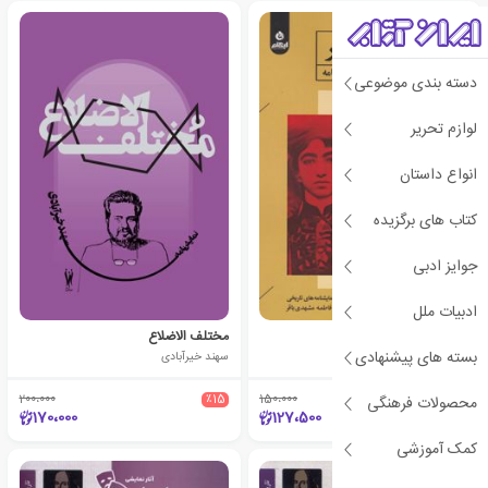
دسته بندی موضوعی
لوازم تحریر
انواع داستان
کتاب های برگزیده
جوایز ادبی
ادبیات ملل
آمیب مغزخوار
مختلف‌ الاضلاع
بسته های پیشنهادی
محمدرضا دهقانی
سهند خیرآبادی
200،000
٪15
150،000
٪15
محصولات فرهنگی
170،000
127،500
کمک آموزشی