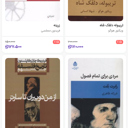
تریبوله دلقک شاه
زرینه
ویکتور هوگو
فریدون مجلسی
150،000
٪15
200،000
٪15
127،500
170،000