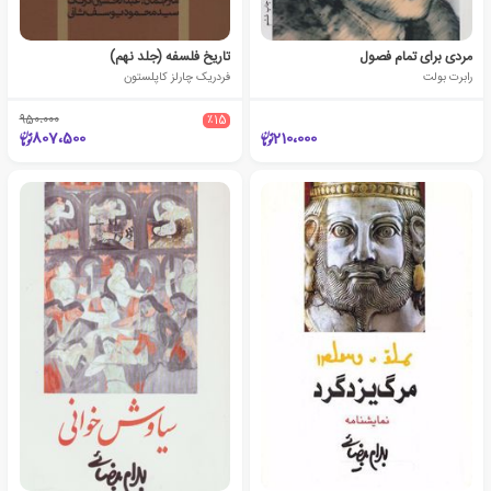
مردی برای تمام فصول
تاریخ فلسفه (جلد نهم)
رابرت بولت
فردریک چارلز کاپلستون
950،000
٪15
807،500
210،000