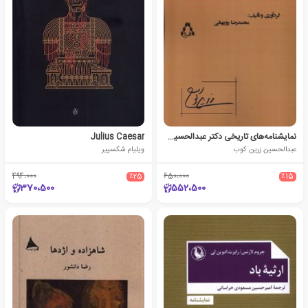
نمایشنامه‌های تاریخی دکتر عبدالحسین زرین‌کوب
Julius Caesar
عبدالحسین زرین کوب
ویلیام شکسپیر
494،000
٪25
650،000
٪15
370،500
552،500