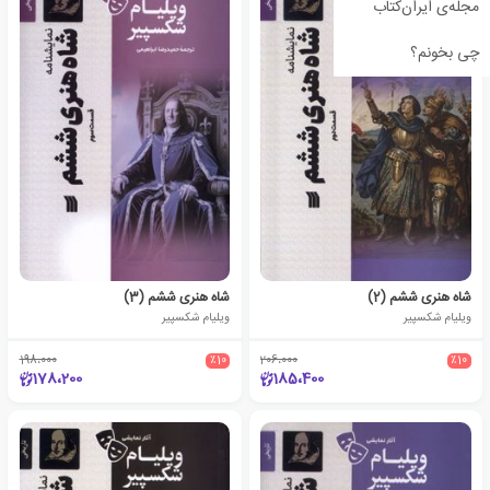
مجله‌ی ایران‌کتاب
چی بخونم؟
شاه‌ هنری‌ ششم (2)
شاه‌ هنری‌ ششم (3)
ویلیام شکسپیر
ویلیام شکسپیر
198،000
٪10
206،000
٪10
178،200
185،400