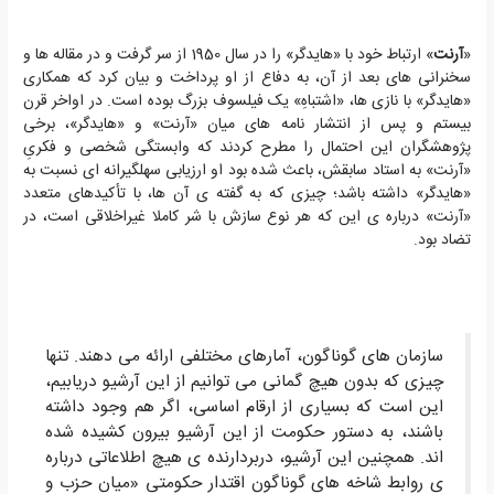
«
آرنت
» ارتباط خود با «هایدگر» را در سال 1950 از سر گرفت و در مقاله ها و
سخنرانی های بعد از آن، به دفاع از او پرداخت و بیان کرد که همکاری
«هایدگر» با نازی ها، «اشتباهِ» یک فیلسوف بزرگ بوده است. در اواخر قرن
بیستم و پس از انتشار نامه های میان «آرنت» و «هایدگر»، برخی
پژوهشگران این احتمال را مطرح کردند که وابستگی شخصی و فکریِ
«آرنت» به استاد سابقش، باعث شده بود او ارزیابی سهلگیرانه ای نسبت به
«هایدگر» داشته باشد؛ چیزی که به گفته ی آن ها، با تأکیدهای متعدد
«آرنت» درباره ی این که هر نوع سازش با شر کاملا غیراخلاقی است، در
تضاد بود.
سازمان های گوناگون، آمارهای مختلفی ارائه می دهند. تنها
چیزی که بدون هیچ گمانی می توانیم از این آرشیو دریابیم،
این است که بسیاری از ارقام اساسی، اگر هم وجود داشته
باشند، به دستور حکومت از این آرشیو بیرون کشیده شده
اند. همچنین این آرشیو، دربردارنده ی هیچ اطلاعاتی درباره
ی روابط شاخه های گوناگون اقتدار حکومتی «میان حزب و