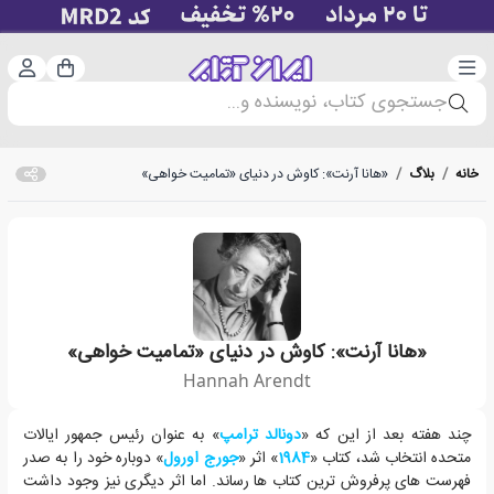
دسته‌بندی
ورود 
سبد خرید
جستجوی کتاب، نویسنده و...
خانه
/
بلاگ
/
«هانا آرنت»: کاوش در دنیای «تمامیت خواهی»
«هانا آرنت»: کاوش در دنیای «تمامیت خواهی»
Hannah Arendt
نویسنده ای که نام خود را به عنوان یکی از تأثیرگذارترین نظریه پردازان سیاس
چند هفته بعد از این که «
دونالد ترامپ
» به عنوان رئیس جمهور ایالات
متحده انتخاب شد، کتاب «
1984
» اثر «
جورج اورول
» دوباره خود را به صدر
فهرست های پرفروش ترین کتاب ها رساند. اما اثر دیگری نیز وجود داشت