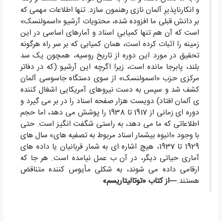
و انکارناپذیرِ آلمان نازی رهنمون سازد. تنها اطلاعات مهمی که
بر دانش قبلی ما افزوده شده، محتویات آرشیو «اسمولنسک»
است که آن هم تنها کمیابیِ اسناد و آمارهای اساسی در این
زمینه را اثبات کرده است، همان کمیابی که بر سر راه هرگونه
تحقیق در مورد این دوره از تاریخ روسیه، همچون یک سد
بلند، پابرجا مانده است، زیرا اگرچه این آرشیو (که در دفاتر
مرکزی حزب «اسمولنسک» از سوی دستگاه جاسوسی آلمان
کشف شد و سپس به دست نیروهای آمریکایی اشغال کننده
ی آلمان افتاد) دویست هزار صفحه اسناد را در بر می گیرد و
دوره ای زمانی از 1917 تا 1938 را پوشش می دهد، اما حجم
اطلاعاتی که ما می دهد، به راستی شگفت انگیز است. حتی
با وجود «انبوه بیشمار اسناد مربوط به تصفیه های» سال های
1929 تا 1937، هیچ اشاره ای به شمار قربانیان یا داده های
آماری حیاتی دیگر، در آن ب عمل نیامده است. هر جا که
ارقامی داده می شوند، به شکلی مأیوس کننده متناقض
هستند.
—از کتاب «توتالیتاریسم»