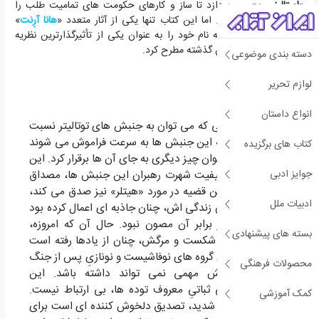
«
استالینیسم
» می پردازد تا ساز و کارهای حکومت های تمامیت طلب را
مورد تحلیل قرار دهد. اما این کتاب تنها یکی از آثار متعدد «
هانا آرِنت
»
است—نویسنده ای که نام خود را به عنوان یکی از تأثیرگذارترین نظریه
پردازان سیاسی در قرن گذشته مطرح کرد.
دسته بندی موضوعی
لوازم تحریر
انواع داستان
مهم ترین خصلتی که می توان به جنبش های توتالیتر نسبت
داد، آن است که این جنبش ها به سرعت فراموش می شوند
کتاب های برگزیده
و به آسانی می توان چیز دیگری به جای آن ها برقرار کرد. این
جوایز ادبی
قضیه در مورد کیفیت شهرت رهبران این جنبش ها، مصداق
بیشتری دارد. این قضیه در مورد «هیتلر» نیز صدق می کند،
ادبیات ملل
کسی که در زمان زندگی اش، چنان جاذبه ای اعمال کرده بود
که هیچکس در برابر آن مصون نبود. حال آن که امروزه،
بسته های پیشنهادی
«هیتلر» پس از شکست و مرگش، چنان از یادها رفته است
که حتی در میان گروه های نوفاشیست و نونازیِ پس از جنگ
محصولات فرهنگی
نیز چندان نقش مهمی نمی تواند داشته باشد. این
ناپایداری، با بی ثباتیِ معروف توده ها، بی ارتباط نیست.
کمک آموزشی
همین ناپایداری شدید، تصدیق دلخوش کننده ای است برای