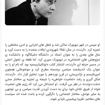
او سپس در شهر نیویورک ساکن شد و شغل های اجرایی و ادبی مختلفی را
تجربه کرد. «آرنت» در سال 1951 شهروندیِ ایالات متحده را به دست آورد و
سال های بعدی را به عنوان استاد در دانشگاه «شیکاگو» و دانشکده ی
«پژوهش های اجتماعی» در نیویورک سپری کرد. اما نقطه ی تحول اصلی
در مسیر حرفه ای «آرنت»، انتشار کتاب «توتالیتاریسم» بود که نام او را به
عنوان یک اندیشمند سیاسی برجسته مطرح کرد و موضوعاتی همچون
امپریالیسم و نژادپرستی در قرن نوزدهم را مورد تحلیل قرار داد. «آرنت»،
شکل گیری و رشد «تمامیت خواهی» را نتیجه ی تجزیه ی ساختار سنتیِ
«ملت-دولت» در نظر می گرفت. او استدلال می کرد که رژیم های تمامیت
خواه از طریق تلاش خود برای به دست آوردن قدرت سیاسی و بی توجهی
به سایر عوامل، ساختار اجتماعی را دگرگون کرده و باعث شده اند سیاست
های معاصر، تقریبا پیشبینی ناپذیر شوند.