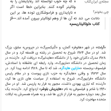
این رهبرانِ مرده که چه خوب توانسته اند رعایایشان را به
مجله‌ی ایران‌کتاب
ویروس خاص توتالیتر آلوده کنند. بنابراین خطا است اگر
چی بخونم؟
چنین پنداریم که ناپایداری و فراموشکاری توده ها، بر این
دلالت می کند که آن ها از وهم توتالیتر بیرون آمده اند.
—از
کتاب «توتالیتاریسم»
«
آرنت
» در شهر «هانوفر» آلمان، و «کُنیکسبِرگ» در «پروسِ» سابق، بزرگ
شد. او در سال 1924 شروع به تحصیل در رشته ی فلسفه کرد و در سال
1928 مدرک دکترای خود را از دانشگاه «هایدلبرگ» دریافت کرد. «آرنت» در
زمان تحصیل در دانشگاه «ماربورگ»، وارد رابطه ای عاشقانه با استادش،
فیلسوف برجسته «
مارتین هایدگر
»، شد که تا سال 1928 ادامه پیدا کرد. در
سال 1933 و وقتی «هایدگر» به حزب نازی پیوست و در مقام رئیس
دانشگاه «فرایبورگ»، شروع به استفاده از سیاست های نازی ها کرد،
«آرنت» که تباری یهودی داشت، مجبور به فرار به پاریس شد. او در سال
1940 با شاعر و فیلسوفی به نام «
هاینریش بلوشر
» ازدواج کرد. «آرنت» یک
سال بعد دوباره مجبور به فرار از نازی ها شد، و به همراه همسرش به ایالات
متحده مهاجرت کرد.