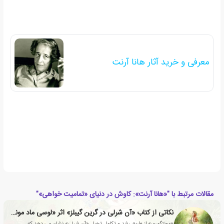
معرفی و خرید آثار هانا آرنت
مقالات مرتبط با "«هانا آرنت»: کاوش در دنیای «تمامیت خواهی»"
نکاتی از کتاب «آن شرلی در گرین گیبلز» اثر «لوسی ماد مونتگمری»
«مونتگمری» از طریق رشد و تکامل تخیل «آن شرلی» نشان می دهد که