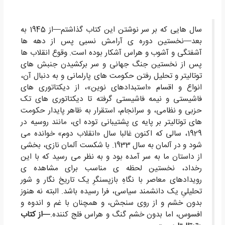
سال هایی که بر سر نوشتن این کتاب گذاشتم—از 1945 به
بعد—نخستین دوره ی آرامش نسبی پس از دهه ها
آشفتگی و آشوب و هراس آشکار بوده است. وقوع انقلاب ها
پس از نخستین جنگ جهانی و سر برکشیدن جنبش های
توتالیتر و تحلیل رفتن حکومت های پارلمانی و به دنبال آن،
انواع و اقسام «استبدادهای نوین»، از دیکتاتوری های
فاشیستی و نیمه فاشیستی گرفته تا دیکتاتوری های تک
حزبی و نظامی، و سرانجام، استقرار به ظاهر پایدار حکومت
های توتالیتر بر پایه ی پشتیبانی توده ای، مانند روسیه در
1929، سالی که اکنون غالبا سال «انقلاب دوم» خوانده می
شود و در آلمان به سال 1933. با شکست آلمان نازی، بخشی
از داستان ما به سر آمده بود و به نظر می رسید که با این
رخداد، نخستین لحظه ی مناسب برای مشاهده ی
رویدادهای معاصر با نگاهِ بازپسنگرِ یک تاریخ نگار و شور
تحلیلیِ یک دانشمند سیاسی، فرا رسیده باشد. البته نه هنوز
بدون خشم و از روی سنجش، و همچنان با غم و اندوه و
افسوس، اما بدون خشم گنگ و هراس فلج کننده.
—از کتاب