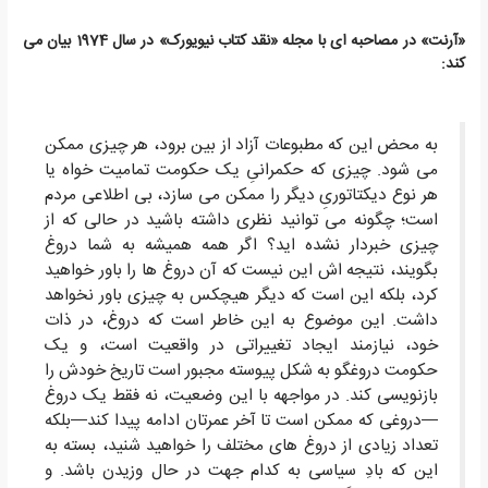
«آرنت» در مصاحبه ای با مجله «نقد کتاب نیویورک» در سال 1974 بیان می
کند:
به محض این که مطبوعات آزاد از بین برود، هر چیزی ممکن
می شود. چیزی که حکمرانیِ یک حکومت تمامیت خواه یا
هر نوع دیکتاتوریِ دیگر را ممکن می سازد، بی اطلاعی مردم
است؛ چگونه می توانید نظری داشته باشید در حالی که از
چیزی خبردار نشده اید؟ اگر همه همیشه به شما دروغ
بگویند، نتیجه اش این نیست که آن دروغ ها را باور خواهید
کرد، بلکه این است که دیگر هیچکس به چیزی باور نخواهد
داشت. این موضوع به این خاطر است که دروغ، در ذات
خود، نیازمند ایجاد تغییراتی در واقعیت است، و یک
حکومت دروغگو به شکل پیوسته مجبور است تاریخ خودش را
بازنویسی کند. در مواجهه با این وضعیت، نه فقط یک دروغ
—دروغی که ممکن است تا آخر عمرتان ادامه پیدا کند—بلکه
تعداد زیادی از دروغ های مختلف را خواهید شنید، بسته به
این که بادِ سیاسی به کدام جهت در حال وزیدن باشد. و