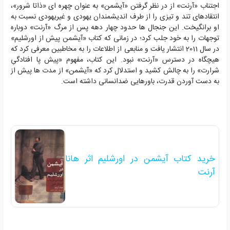
اجتناب «آرنت» از در نظر گرفتن «آیشمن» به عنوان چهره ای «ذاتا شرور»،
انتقادهای تند و تیزی را از طرف اندیشمندان یهودی و غیریهودی نسبت به
او برانگیخت. این جنجال ها حدود چهار دهه پس از مرگ «آرنت» دوباره
توجهات را به خود جلب کرد؛ در زمانی که کتاب «آیشمن پیش از اورشلیم»
در سال 2011 انتشار یافت و منابعی از اطلاعات را به مخاطبین معرفی کرد که
هیچگاه در دسترس «آرنت» نبود. این کتاب، مفهوم «پیش پا افتادگیِ
شرارت» را به چالش کشید و استدلال کرد که «آیشمن» از مدت ها پیش از
به دست آوردن قدرت، باورهایی ضدانسانی داشته است.
خرید کتاب آیشمن در اورشلیم اثر هانا
آرنت