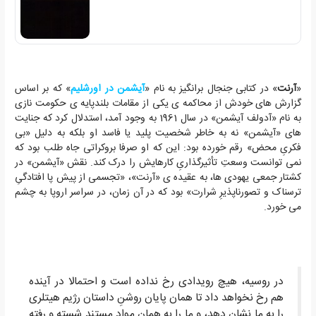
«
آرنت
» در کتابی جنجال برانگیز به نام «
آیشمن در اورشلیم
» که بر اساس
گزارش های خودش از محاکمه ی یکی از مقامات بلندپایه ی حکومت نازی
به نام «آدولف آیشمن» در سال 1961 به وجود آمد، استدلال کرد که جنایت
های «آیشمن» نه به خاطر شخصیت پلید یا فاسد او بلکه به دلیل «بی
فکریِ محض» رقم خورده بود: این که او صرفا بروکراتی جاه طلب بود که
نمی توانست وسعتِ تأثیرگذاریِ کارهایش را درک کند. نقش «آیشمن» در
کشتار جمعی یهودی ها، به عقیده ی «آرنت»، «تجسمی از پیش پا افتادگیِ
ترسناک و تصورناپذیرِ شرارت» بود که در آن زمان، در سراسر اروپا به چشم
می خورد.
در روسیه، هیچ رویدادی رخ نداده است و احتمالا در آینده
هم رخ نخواهد داد تا همان پایان روشنِ داستان رژیم هیتلری
را به ما نشان دهد، و ما را به همان مواد مستند شسته و رفته