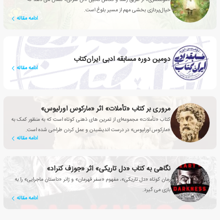
خیال‌پردازی بخشی مهم از مسیر بلوغ است.
ادامه مقاله
دومین دوره مسابقه ادبی ایران‌کتاب
ادامه مقاله
مروری بر کتاب «تأملات» اثر «مارکوس اورلیوس»
کتاب «تأملات» مجموعه‌ای از تمرین های ذهنی کوتاه است که به منظور کمک به
«مارکوس اورلیوس» در درست اندیشیدن و عمل کردن طراحی شده است.
ادامه مقاله
نگاهی به کتاب «دل تاریکی» اثر «جوزف کنراد»
رمان کوتاه «دل تاریکی»، مفهوم «سفر قهرمان» و ژانر «داستان ماجرایی» را به
بازی می گیرد.
ادامه مقاله