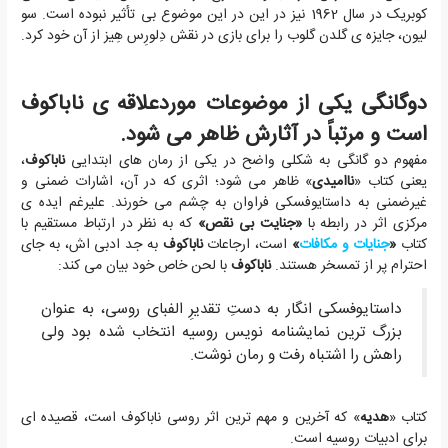
کوبریک در سال 1962 نیز در این در این موضوع بی تأثیر نبوده است. سو
لیون، جایزه ی گلدن گلوب را برای بازی در نقش دِلورِس هِیز از آن خود کرد.
دوگانگی یکی از موضوعات موردعلاقه ی ناباکوف
است و مرتباً در آثارش ظاهر می شود.
مفهوم دو گانگی به شکلی واضح در یکی از رمان های ابتدایی
ناباکوف
،
یعنی کتاب «
ناامیدی
» ظاهر می شود؛ اثری که در آن، اشارات ضمنی و
غیرضمنی به داستایوفسکی فراوان به چشم می خورند. علیرغم ایده ی
مرکزی اثر در رابطه با
«جنایت بی نقص»
که به نظر در ارتباط مستقیم با
کتاب
«
جنایات و مکافات
»
است، ارجاعات
ناباکوف
به جد ادبی اش، به جای
احترام پر از تمسخر هستند.
ناباکوف
با لحن خاص خود بیان می کند:
داستایوفسکی انگار به دستِ تقدیرِ الفبای روسی، به عنوان
بزرگ ترین نمایشنامه نویس روسیه انتخاب شده بود ولی
راهش را اشتباه رفت و رمان نوشت.
کتاب «
هدیه
» که آخرین و مهم ترین اثر روسی ناباکوف است، قصیده ای
برای ادبیات روسیه است.