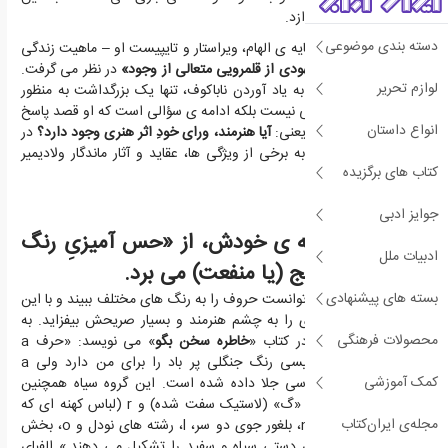
موضوع مرکزی می پردازد.
دسته بندی موضوعی
وِرا ناباکوف - همسر، مایه ی الهام، ویراستار و تایپیست او – ماهیت زندگی
و هنر همسرش را
«شهودی از قلمرویی متعالی از وجود»
در نظر می گرفت.
لوازم تحریر
با علم به این مطلب، به یاد آوردن ناباکوف، تنها یک بزرگداشت به منظور
احترام برای بزرگی ادبی نیست بلکه ادامه ی سؤالی است که او قصد پاسخ
انواع داستان
دادن به آن را داشت، یعنی:
آیا هنرمند، ورای خودِ اثر هنری وجود دارد؟
در
ادامه ی این مطلب، به برخی از ویژگی ها، عقاید و آثار ماندگار ولادیمیر
کتاب های برگزیده
ناباکوف می پردازیم.
جوایز ادبی
ناباکوف به گفته ی خودش، از «حس آمیزیِ رنگ
ادبیات ملل
ها با حروف» رنج (یا منفعت) می برد.
بسته های پیشنهادی
به عبارت دیگر، او می توانست حروف را به رنگ های مختلف ببیند و با این
توانایی، ظرافت دیگری را به چشم هنرمند و بسیار صریحش بیفزاید. به
محصولات فرهنگی
عنوان مثال، ناباکوف در کتاب «
خاطره سخن بگو
» می نویسد: «حرف a
کشیده از الفبای انگلیسی رنگ جنگلی پر باد را برای من دارد ولی a
کمک آموزشی
فرانسوی به رنگ آبنوسی جلا داده شده است. این گروه سیاه همچنین
شامل حرف g با تلفظ «گ» (لاستیک سفت شده) و r (لباس کهنه ای که
مجله‌ی ایران‌کتاب
پاره می شود) است. n، بلغور جوی دو سر، l، رشته های نودل و o، بخش
های سفید یک آینه ی دستی سیاه و سفید را تشکیل می دهند.» الفبای