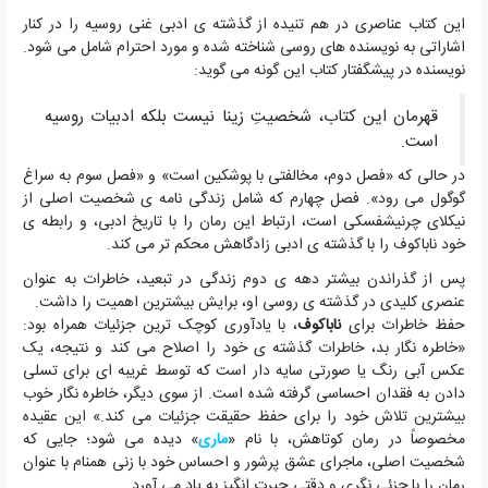
این کتاب عناصری در هم تنیده از گذشته ی ادبی غنی روسیه را در کنار
اشاراتی به نویسنده های روسی شناخته شده و مورد احترام شامل می شود.
نویسنده در پیشگفتار کتاب این گونه می گوید:
قهرمان این کتاب، شخصیتِ زینا نیست بلکه ادبیات روسیه
است.
در حالی که «فصل دوم، مخالفتی با پوشکین است» و «فصل سوم به سراغ
گوگول می رود». فصل چهارم که شامل زندگی نامه ی شخصیت اصلی از
نیکلای چرنیشفسکی است، ارتباط این رمان را با تاریخ ادبی، و رابطه ی
خود ناباکوف را با گذشته ی ادبی زادگاهش محکم تر می کند.
پس از گذراندن بیشتر دهه ی دوم زندگی در تبعید، خاطرات به عنوان
عنصری کلیدی در گذشته ی روسی او، برایش بیشترین اهمیت را داشت.
حفظ خاطرات برای
ناباکوف
، با یادآوری کوچک ترین جزئیات همراه بود:
«خاطره نگار بد، خاطرات گذشته ی خود را اصلاح می کند و نتیجه، یک
عکس آبی رنگ یا صورتی سایه دار است که توسط غریبه ای برای تسلی
دادن به فقدان احساسی گرفته شده است. از سوی دیگر، خاطره نگار خوب
بیشترین تلاش خود را برای حفظ حقیقت جزئیات می کند.» این عقیده
مخصوصاً در رمان کوتاهش، با نام «
ماری
» دیده می شود؛ جایی که
شخصیت اصلی، ماجرای عشق پرشور و احساس خود با زنی همنام با عنوان
رمان را با جزئی نگری و دقتی حیرت انگیز به یاد می آورد.