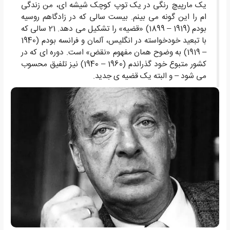
یک مارپیچ رنگی در یک توپ کوچک شیشه ای، من زندگی
ام را این گونه می بینم. بیست سالی که در زادگاهم روسیه
بودم (1919 – 1899) «قضیه» را تشکیل می دهد. 21 سالی که
با تبعید خودخواسته در انگلیس، آلمان و فرانسه بودم (1940
– 1919) به وضوح همان مفهوم «نقض» است. دوره ای که در
کشور متبوع خود گذراندم (1960 – 1940) نیز تلفیق محسوب
می شود – و البته یک قضیه ی جدید.