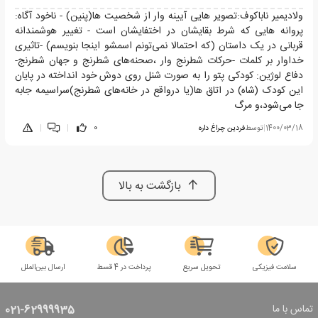
ولادیمیر ناباکوف:تصویر هایی آیینه وار از شخصیت ها(پنین) - ناخود آگاه:
پروانه هایی که شرط بقایشان در اختفایشان است - تغییر هوشمندانه
قربانی در یک داستان (که احتمالا نمی‌تونم اسمشو اینجا بنویسم) -تاثیری
خداوار بر کلمات -حرکات شطرنج وار ،صحنه‌های شطرنج و جهان شطرنج-
دفاع لوژین: کودکی پتو را به صورت شنل روی دوش خود انداخته در پایان
این کودک (شاه) در اتاق ها(یا درواقع در خانه‌های شطرنج)سراسیمه جابه
جا می‌شود،و مرگ
1400/03/18
|
توسط
فردین چراغ داره
0
|
|
بازگشت به بالا
سلامت فیزیکی
تحویل سریع
پرداخت در 4 قسط
ارسال بین‌الملل
تماس با ما
021-62999935