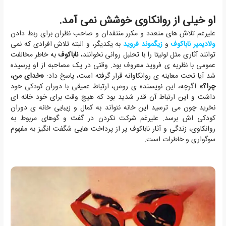
او خیلی از روانکاوی خوشش نمی آمد.
علیرغم تلاش های متعدد و مکرر منتقدان و صاحب نظران برای ربط دادن
ولادیمیر ناباکوف
و
زیگموند فروید
به یکدیگر، و البته تلاش افرادی که نمی
توانند آثاری مثل لولیتا را با تحلیل روانی نخوانند،
ناباکوف
به خاطر مخالفت
عمومی با نظریه ی فروید معروف بود. وقتی در یک مصاحبه از او پرسیده
شد آیا تحت معاینه ی روانکاوانه قرار گرفته است، پاسخ داد:
«خدای من،
چرا؟»
اگرچه، این نویسنده ی روس، ارتباط عمیقی با دوران کودکی خود
داشت و این ارتباط آن قدر شدید بود که هیچ وقت برای خود خانه ای
نخرید چون می ترسید این خانه نتواند به کمال و زیبایی خانه ی دوران
کودکی اش برسد. علیرغم شرکت نکردن در گفت و گوهای مربوط به
روانکاوی، زندگی و آثار ناباکوف پر از پرداخت هایی شگفت انگیز به مفهوم
سوگواری و خاطرات است.