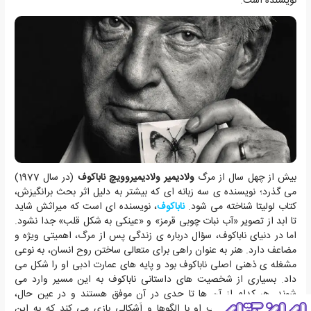
نویسنده است.
بیش از چهل سال از مرگ
ولادی‍م‍ی‍ر ولادی‍م‍ی‍رووی‍چ‌ ن‍اب‍اک‍وف‌
(در سال 1977)
می گذرد؛ نویسنده ی سه زبانه ای که بیشتر به دلیل اثر بحث برانگیزش،
کتاب لولیتا شناخته می شود.
ناباکوف
، نویسنده ای است که میراثش شاید
تا ابد از تصویر «آب نبات چوبی قرمز» و «عینکی به شکل قلب» جدا نشود.
اما در دنیای ن‍اب‍اک‍وف، سؤال درباره ی زندگی پس از مرگ، اهمیتی ویژه و
مضاعف دارد. هنر به عنوان راهی برای متعالی ساختن روح انسان، به نوعی
مشغله ی ذهنی اصلی ناباکوف بود و پایه های عمارت ادبی او را شکل می
داد. بسیاری از شخصیت های داستانی ن‍اب‍اک‍وف به این مسیر وارد می
شوند. هر کدام از آن ها تا حدی در آن موفق هستند و در عین حال،
ساختارهای ادبی ظریف او با الگوها و اَشکالی بازی می کند که به این