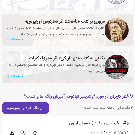
مروری بر کتاب «تأملات» اثر «مارکوس اورلیوس»
کتاب «تأملات» مجموعه‌ای از تمرین های ذهنی کوتاه است که به منظور کمک به
«مارکوس اورلیوس» در درست اندیشیدن و عمل کردن طراحی شده است.
ادامه مقاله
نگاهی به کتاب «دل تاریکی» اثر «جوزف کنراد»
رمان کوتاه «دل تاریکی»، مفهوم «سفر قهرمان» و ژانر «داستان ماجرایی» را به
بازی می گیرد.
ادامه مقاله
نظر کاربران در مورد "ولادیمیر ناباکوف: آمیزش رنگ ها و کلمات"
نظر خود را بنویسید
2
نظر تا این لحظه ثبت شده است
چقدر خوب این مقاله:) ممنونم ازتون
1401/12/28
|
توسط
کاربر سایت
0
|
|