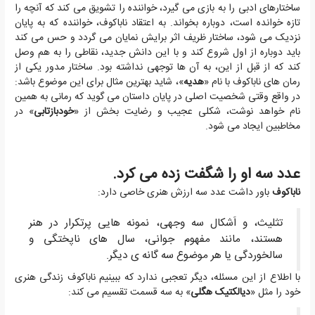
ساختارهای ادبی را به بازی می گیرد، خواننده را تشویق می کند که آنچه را
تازه خوانده است، دوباره بخواند. به اعتقاد ناباکوف، خواننده که به پایان
نزدیک می شود، ساختار ظریف اثر برایش نمایان می گردد و حس می کند
باید دوباره از اول شروع کند و با این دانش جدید، نقاطی را به هم وصل
کند که از قبل از این، به آن ها توجهی نداشته بود. ساختار مدور یکی از
رمان های ناباکوف با نام «
هدیه
»، شاید بهترین مثال برای این موضوع باشد:
در واقع وقتی شخصیت اصلی در پایان داستان می گوید که رمانی به همین
نام خواهد نوشت، شکلی عجیب و رضایت بخش از «
خودبازتابی
» در
مخاطبین ایجاد می شود.
عدد سه او را شگفت زده می کرد.
ناباکوف
باور داشت عدد سه ارزش هنری خاصی دارد:
تثلیث، و اَشکال سه وجهی، نمونه هایی پرتکرار در هنر
هستند، مانند مفهوم جوانی، سال های ناپختگی و
سالخوردگی یا هر موضوع سه گانه ی دیگر.
با اطلاع از این مسئله، دیگر تعجبی ندارد که ببینیم ناباکوف زندگی هنری
خود را مثل «
دیالکتیک هگلی
» به سه قسمت تقسیم می کند: