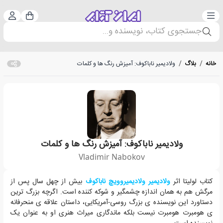
دسته‌بندی
ورود 
سبد خرید
جستجوی کتاب، نویسنده و...
خانه
/
بلاگ
/
ولادیمیر ناباکوف: آمیزش رنگ ها و کلمات
ولادیمیر ناباکوف: آمیزش رنگ ها و کلمات
Vladimir Nabokov
درگیری واقعی میان شخصیت های یک رمان نیست، بلکه بین نویسنده و خوانند
کتاب لولیتا اثر
ولادی‍م‍ی‍ر ولادی‍م‍ی‍رووی‍چ‌ ن‍اب‍اک‍وف‌
بیش از چهل سال پس از
مرگش هم به همان اندازه چشمگیر و شوکه کننده است. اگرچه بزرگ ترین
دستاورد این نویسنده ی بزرگ روسی-آمریکایی، داستان علاقه ی منحرفانه
ی هومبرت هومبرت نیست بلکه ماندگاری میراث هنری او به عنوان یک