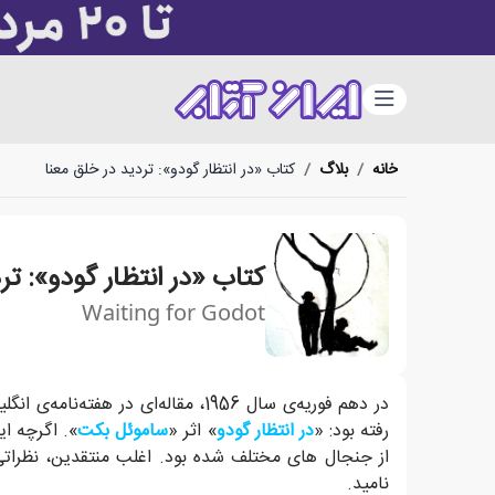
دسته‌بندی
خانه
/
بلاگ
/
کتاب «در انتظار گودو»: تردید در خلق معنا
کتاب «در انتظار گودو»: تر
Waiting for Godot
یک جاده، یک درخت، در یک بعد از ظهر، و دو انسان م
در دهم فوریه‌ی سال 1956، مقاله‌ای در هفته‌نامه‌ی انگلیسیِ «
رفته بود: «
در انتظار گودو
» اثر «
ساموئل بکت
». اگرچه ای
از جنجال های مختلف شده بود. اغلب منتقدین، نظراتی 
نامید.