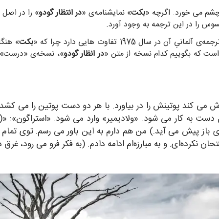
چشم می خورد. اگرچه «
بکت
» نمایشنامه‌ی «
در انتظار گودو
» را در اصل 
وس را در این ترجمه به وجود آورد.
بکت
» هنگا
است که بگوییم کدام نسخه از متن «
در انظار گودو
»، نسخه‌ی «درست» آ
 می کند پوتینش را در بیاورد. با هر دو دست پوتین را می کشد
دست به کار می شود. «ولادیمیر» وارد می شود. «استراگون»: «(د
ای باز پیش می آید.) من هم دارم به این باور می رسم. توی تمام 
ن نکرده‌ای. و به مبارزه‌ام ادامه دادم. (به فکر فرو می رود، غرق د