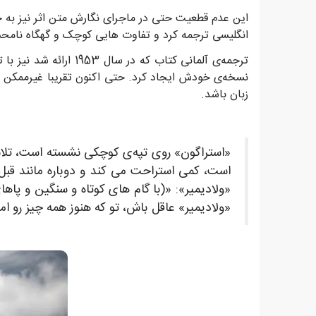
این عدم قطعیت حتی در ماجرای نگارش متن اثر نیز به 
انگلیسی ترجمه کرد و تفاوت هایی کوچک و گهگاه نامحس
ترجمه‌ی آلمانی کتاب که در سال 1953 ارائه شد نیز با ترجمه‌ی آلمانیِ آن در سال 1975 تفاوت هایی دارد چرا که «
نسخه‌ی خودش ایجاد کرد. حتی اکنون تقریبا غیرممکن 
زبان باشد.
«استراگون» روی تپه‌ی کوچکی نشسته است، تلاش
است، کمی استراحت می کند و دوباره مانند قبل 
«ولادیمیر»: «(با گام های کوتاه و سنگین و پاه
«ولادیمیر» عاقل باش، تو که هنوز همه چیز رو امتحا