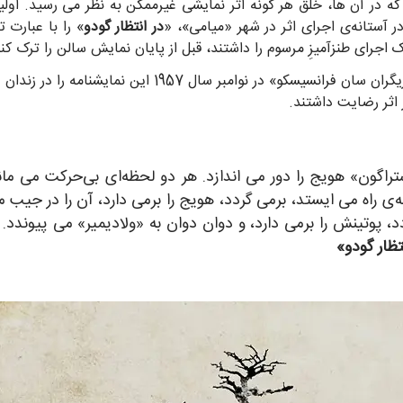
که در آن ها، خلق هر گونه اثر نمایشی غیرممکن به نظر می رسید. اول
در انتظار گودو
» را با عبارت 
رای طنزآمیزِ مرسوم را داشتند، قبل از پایان نمایش سالن را ترک کنن
اما بازخوردهای مثبت نیز وجود داشت. وقتی «کارگاه بازیگران 
راگون» هویج را دور می اندازد. هر دو لحظه‌ای بی‌حرکت می ما
‌ی راه می ایستد، برمی گردد، هویج را برمی دارد، آن را در جیب
، پوتینش را برمی دارد، و دوان دوان به «ولادیمیر» می پیوندد.
تظار گودو»