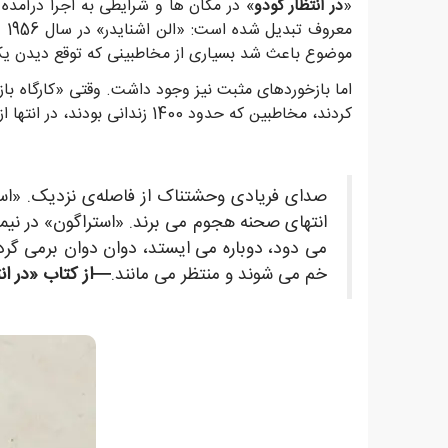
«
در انتظار گودو
» در مکان ها و شرایطی به اجرا درآمده 
معروف تبدیل شده است: «الن اشنایدر» در سال 1956 در آستانه‌ی اجرای اثر در شهر «میامی»، «
موضوع باعث شد بسیاری از مخاطبینی که توقع دیدن یک اج
کردند، مخاطبین که حدود 1400 زندانی بودند، در انتها از اثر رضایت داشتند.
صدای فریادی وحشتناک از فاصله‌ی نزدیک. «است
انتهای صحنه هجوم می برند. «استراگون» در نیمه
می دود، دوباره می ایستد، دوان دوان برمی گردد
خم می شوند و منتظر می مانند.
—از کتاب «در ان