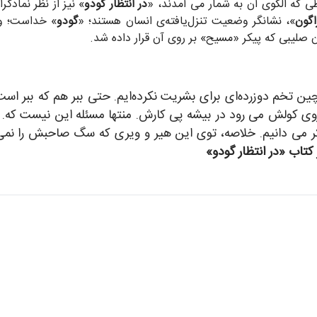
ی که الگوی آن به شمار می آمدند، «
در انتظار گودو
» نیز از نظر نمادگ
اگون
»، نشانگر وضعیت تنزل‌یافته‌ی انسان هستند؛ «
گودو
» خداست؛ و 
صلیبی که پیکر «مسیح» بر روی آن قرار داده شد.
ین تخم دوزرده‌ای برای بشریت نکرده‌ایم. حتی ببر هم که ببر ا
وی کولش می رود در بیشه پی کارش. منتها مسئله این نیست که. مس
ر می دانیم. خلاصه، توی این هیر و ویری که سگ صاحبش را نم
کتاب «در انتظار گودو»