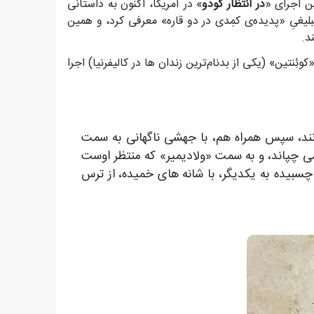
ین اجرای «
در انتظار گودو
» در آمریکا، اکنون به داستانی
تبلیغیِ «پدیده‌ی کمِدی در دو قاره» معرفی کرد، و همین
د.
سان فرانسیسکو» در نوامبر سال 1957 این نمایشنامه را در زندان «کوئِنتین» (یکی از بدنام‌ترین زندان ها در کالیفرنیا) اجرا
نند، سپس همراه هم، با جهشی ناگهانی به سمت
 می چپاند، و به سمت «ولادیمیر» که منتظر اوست
 چسبیده به یکدیگر، با شانه های خمیده، از ترس