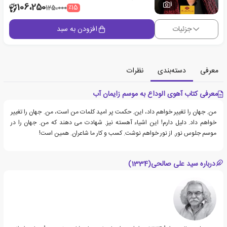
1
106،250
٪15
125،000
جزئیات
افزودن به سبد
معرفی
دسته‌بندی
نظرات
معرفی کتاب آهوی الوداع به موسم زایمان آب
من. جهان را تغییر خواهم داد، این. حکمت پر امید کلمات من است، من. جهان را تغییر
خواهم داد. دلیل دارم! این اشیاء آهسته نیز. شهادت می دهند که من. جهان را در
موسم جلوس نور. از نور خواهم نوشت. کسب و کار ما شاعران. همین است!
درباره سید علی صالحی(1334)