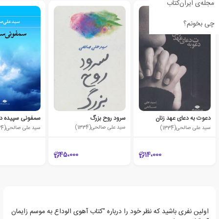
مجله‌ی ایران‌کتاب
چی بخونم؟
دعوت به دعای عهد زنان
سرود روح بزرگ
سمفونی سپیده د
سید علی صالحی(1334)
سید علی صالحی(1334)
سید علی صالحی(1334)
45،000
14،000
اولین نفری باشید که نظر خود را درباره "کتاب آهوی الوداع به موسم زایمان