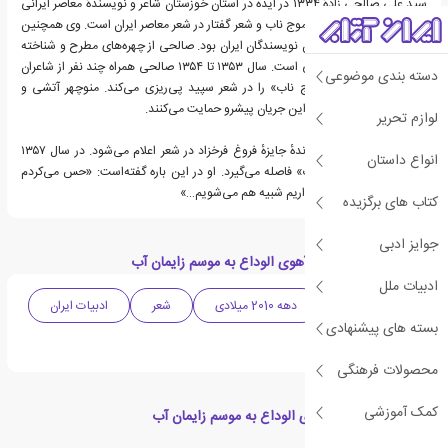
سید علی صالحی زادهٔ ۱۳۳۴ در ایذه در استان خوزستان شاعر و نویسندهٔ معاصر ایرانی
است. وی پایه‌گذار جریان موج ناب و شعر گفتار در شعر معاصر ایران است. وی همچنین
یکی از دبیران اصلی کانون نویسندگان ایران بود. صالحی از چهره‌های مطرح و شناخته
شده در شعر معاصر فارسی است. سال ۱۳۵۳ تا ۱۳۵۴ صالحی همراه چند نفر از شاعران
دسته بندی موضوعی
هم‌نسل خود جریان «موج ناب» را در شعر سپید پی‌ریزی می‌کند. منوچهر آتشی و
نصرت رحمانی در تهران از این جریان پیشرو حمایت می‌کنند.
لوازم تحریر
در سال ۱۳۵۶ به عنوان برندهٔ جایزهٔ فروغ فرخزاد در شعر اعلام می‌شود. در سال ۱۳۵۷
انواع داستان
صالحی از گروه «موج ناب» فاصله می‌گیرد. او در این باره گفته‌است: «حس می‌کردم
همه ما شاعران موج ناب داریم شبیه هم می‌شویم…»
کتاب های برگزیده
جوایز ادبی
دسته بندی های کتاب آهوی الوداع به موسم زایمان آب
ادبیات ملل
ادبیات معاصر
دهه 2010 میلادی
شعر
ادبیات ایران
بسته های پیشنهادی
شعر نو
محصولات فرهنگی
کمک آموزشی
کتاب های مرتبط با آهوی الوداع به موسم زایمان آب