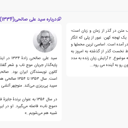
درباره سید علی صالحی(1334)
 متن در گذر از زمان و زبان است؛
 لهجه کهن: عبور از پلی که انگار
در آمده است. اساسی ترین محملها و
نخست گذر از گذشته به امروز به
شمار می روند : 1 قرائت نو از متن کهن، با حفظ وفاداری نسبت به موضوع. 2 آرایش زبان زنده به مدد
سید علی ص
پایه‌گذار جریان موج ناب و شعر گف
کانون نویسندگان ایران بود. صال
است. سال ۱۳۵۳
سپید پی‌ریزی می‌کند. منوچهر آتشی 
«موج ناب» فاصله می‌گیرد. او در ای
شبیه هم می‌شویم…»