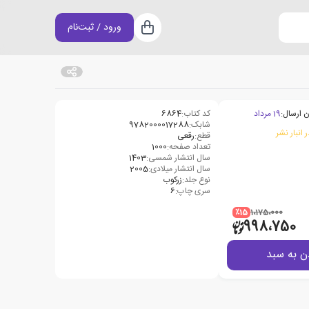
ورود / ثبت‌نام
سبد خرید
ن ارسال:
19 مرداد
کد کتاب:
6864
شابک:
9782000017288
 انبار نشر
قطع:
رقعی
تعداد صفحه:
1000
سال انتشار شمسی:
1403
سال انتشار میلادی:
2005
نوع جلد:
زرکوب
سری چاپ:
6
٪15
1،175،000
998،750
ن به سبد