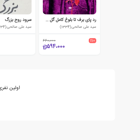
رد پای برف تا بلوغ کامل گل سرخ
سرود روح بزرگ
سید علی صالحی(1334)
سید علی صالحی(1334)
660،000
٪10
594،000
اولین نفری