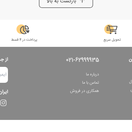
بازگشت به بالا
تحویل سریع
پرداخت در 4 قسط
ن
از ج
021-62999935
درباره ما
ل
تماس با ما
همکاری در فروش
ایران