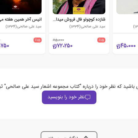
شازده کوچولو فال فروش میدان راه آهن
انیس آخر همین هفته می
سید علی صالحی(1334)
سید علی صالحی(1334)
0
٪15
85،000
٪15
،750
72،250
45،000
 باشید که نظر خود را درباره "کتاب مجموعه اشعار سید علی صالحی" ث
نظر خود را بنویسید