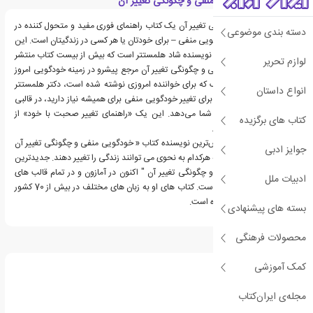
معرفی کتاب خودگویی منفی و چگونگی تغییر آن
خودگویی منفی و چگونگی تغییر آن یک کتاب راهنمای فوری مفید و متحول کننده در
دسته بندی موضوعی
مورد نحوه برخورد با خودگویی منفی – برای خودتان یا هر کسی در زندگیتان است. این
کتاب پرفروش ترین کتاب نویسنده شاد هلمستتر است که بیش از بیست کتاب منتشر
لوازم تحریر
کرده است. خودگویی منفی و چگونگی تغییر آن مرجع پیشرو در زمینه خودگویی امروز
است. در این کتاب کوچک که برای خواننده امروزی نوشته شده است، دکتر هلمستتر
انواع داستان
همه اطلاعات مهمی را که برای تغییر خودگویی منفی برای همیشه نیاز دارید، در قالبی
کوتاه، آسان و فشرده به شما می‌دهد. این یک «راهنمای تغییر صحبت با خود» از
کتاب های برگزیده
موسسه Self-Talk است.
دکتر شاد هلمستتر پرفروش‌ترین نویسنده کتاب « خودگویی منفی و چگونگی تغییر آن
جوایز ادبی
» و 20 کتاب دیگر است که هرکدام به نحوی می توانند زندگی را تغییر دهند. جدیدترین
اثر او، " خودگویی منفی و چگونگی تغییر آن " اکنون در آمازون و در تمام قالب های
ادبیات ملل
کتاب الکترونیکی موجود است. کتاب های او به زبان های مختلف در بیش از 70 کشور
در سراسر جهان منتشر شده است.
بسته های پیشنهادی
محصولات فرهنگی
درباره شاد هلمستتر
کمک آموزشی
مجله‌ی ایران‌کتاب