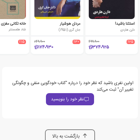
استثنا باشید!
مردان هوشیار
خانه تکانی مغزی
دارن هاردی
جان گری (1951)
شاد هلمستتر
٪15
249،900
٪30
499،900
٪25
174،930
374،925
اولین نفری باشید که نظر خود را درباره "کتاب خودگویی منفی و چگونگی
تغییر آن" ثبت می‌کند
نظر خود را بنویسید
بازگشت به بالا