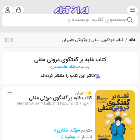
دسته‌بندی
ورود 
سبد خرید
جستجوی کتاب، نویسنده و...
خانه
/
کتاب خودگویی منفی و چگونگی تغییر آن
کتاب غلبه بر گفتگوی درونی منفی
نویسنده:
شاد هلمستتر
2
ناشر این کتاب را منتشر کرده‌اند
3.8
از
1
رأی
کتاب غلبه بر گفتگوی درونی منفی
Negative Self-Talk and How to Change It
مترجم:
سوگند شکاری
انتشارات:
یوشیتا