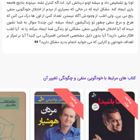
اونا رو تشخیص داد و میشه اونو درمانش کرد. اما اگه کنترل نشه، میتونه نتایج فاجعه
باری ایجاد کنه. مشکل اینه که در حالی که بسیاری از مردم از اختلال خودگویی منفی
رنج می برن، ولی اغلب از وجودش آگاه نیستن. تعداد کمی از اون ها درک می کنن که
هرج و مرج منفی چطور تو زندگیشون ایجاد میشه. این چندتا سوال به شما نشون
میده که آیا اختلال خودگویی منفی مشکلی تو زندگی شما ایجاد میکنه یا نه. آیا اغلب
افکار منفی دارید؟ آیا بدون دلیل مشخصی احساس افسردگی می کنید؟ آیا بر تمرکز بر
اهداف خودتون و کارایی که می خواید انجام بدید مشکل دارید؟
کتاب های مرتبط با خودگویی منفی و چگونگی تغییر آن
ی
ش
ن
ه
ا
د
و
ی
ژ
ی
ش
ن
ه
ا
د
و
ی
ژ
پ
ه
پ
ه