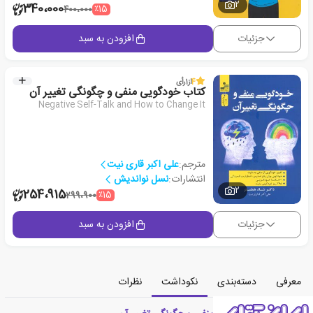
2
340،000
٪15
400،000
جزئیات
افزودن به سبد
4
از
1
رأی
کتاب خودگویی منفی و چگونگی تغییر آن
Negative Self-Talk and How to Change It
مترجم:
علی اکبر قاری نیت
انتشارات:
نسل نواندیش
2
254،915
٪15
299،900
جزئیات
افزودن به سبد
معرفی
دسته‌بندی
نکوداشت
نظرات