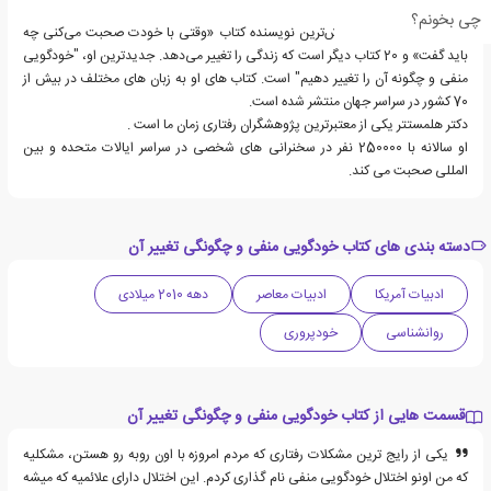
چی بخونم؟
دکتر شاد هلمستتر پرفروش‌ترین نویسنده کتاب «وقتی با خودت صحبت می‌کنی چه
باید گفت» و 20 کتاب دیگر است که زندگی را تغییر می‌دهد. جدیدترین او، "خودگویی
منفی و چگونه آن را تغییر دهیم" است. کتاب های او به زبان های مختلف در بیش از
70 کشور در سراسر جهان منتشر شده است.
دکتر هلمستتر یکی از معتبرترین پژوهشگران رفتاری زمان ما است .
او سالانه با 250000 نفر در سخنرانی های شخصی در سراسر ایالات متحده و بین
المللی صحبت می کند.
دسته بندی های کتاب خودگویی منفی و چگونگی تغییر آن
ادبیات آمریکا
ادبیات معاصر
دهه 2010 میلادی
روانشناسی
خودپروری
قسمت هایی از کتاب خودگویی منفی و چگونگی تغییر آن
یکی از رایج ترین مشکلات رفتاری که مردم امروزه با اون روبه رو هستن، مشکلیه
که من اونو اختلال خودگویی منفی نام گذاری کردم. این اختلال دارای علائمیه که میشه