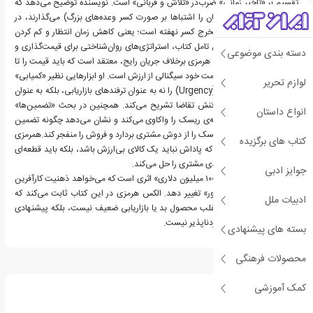
تقسیم بر «تأخیر زمانی» ضرب‌در «تلاش و قربانی» است. نویسنده توضیح می‌دهد که
اغلب کسب‌وکارها تمرکزشان را اشتباها بر صورت کسر وعده‌های بزرگ) می‌گذارند، در
حالی که پول واقعی در مخرج کسر نهفته است؛ یعنی کاهش زمان انتظار و کم کردن
زحمت مشتری بخش قابل تامل کتاب، استراتژی‌های روان‌شناختی برای قیمت‌گذاری و
دسته بندی موضوعی
بسته‌بندی محصول است. هرمزی برخلاف جریان رایج، معتقد است که باید قیمت را تا
جای ممکن بالا برد، زیرا قیمت خود سیگنالی از ارزش است. او ابزارهایی نظیر «کمیابی»
لوازم تحریر
(Scarcity) و «فوریت» (Urgency) را نه به عنوان ترفندهای بازاریابی، بلکه به عنوان
مکانیزم‌هایی برای ایجاد تنش تقاضا تشریح می‌کند. همچنین در بحث «تضمین‌ها»
انواع داستان
(Guarantees)، او مسئله‌ی ریسک را واکاوی می‌کند و نشان می‌دهد چگونه تضمین
به مشتری، می‌تواند بار ریسک را از دوش مشتری بردارد و فروش را منفجر کند.همرمزی
کتاب های برگزیده
همچنین توضیح می‌دهد که پاداش نباید یک کالای بی‌ارزش باشد، بلکه باید قطعه‌ای
از پازل باشد که مشکل بعدی مشتری را حل می‌کند.
جوایز ادبی
در نهایت، «پیشنهادهای ۱۰۰ میلیون دلاری» اثری است که می‌خواهد ذهنیت کارآفرین
را از «فروشنده» به «مشاور» تغییر دهد. الکس هرمزی در این کتاب ثابت می‌کند که
ادبیات ملل
مشکل اصلی نفروختن، اغلب محصول بد یا بازاریابی ضعیف نیست، بلکه پیشنهادی
است که به اندازه‌ی کافی ردناپذیر نیست.
بسته های پیشنهادی
محصولات فرهنگی
درباره الکس هرمزی
کمک آموزشی