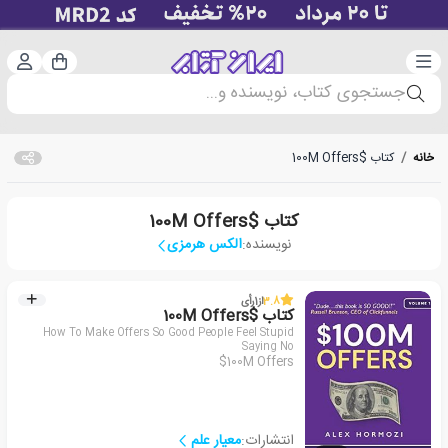
دسته‌بندی
ورود 
سبد خرید
جستجوی کتاب، نویسنده و...
خانه
/
کتاب $100M Offers
کتاب $100M Offers
نویسنده:
الکس هرمزی
3.8
از
1
رأی
کتاب $100M Offers
How To Make Offers So Good People Feel Stupid
Saying No
$100M Offers
انتشارات:
معیار علم