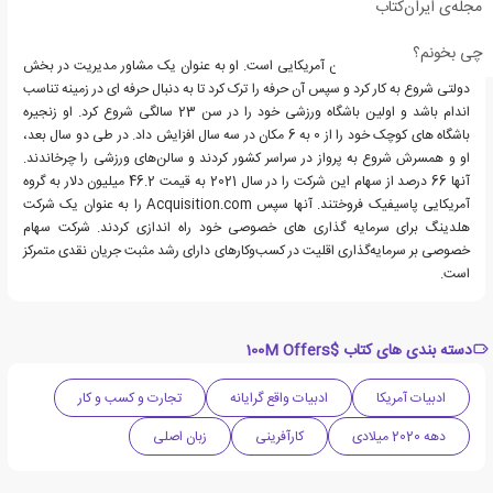
مجله‌ی ایران‌کتاب
چی بخونم؟
الکس هرمزی یک کارآفرین آمریکایی است. او به عنوان یک مشاور مدیریت در بخش
دولتی شروع به کار کرد و سپس آن حرفه را ترک کرد تا به دنبال حرفه ای در زمینه تناسب
اندام باشد و اولین باشگاه ورزشی خود را در سن 23 سالگی شروع کرد. او زنجیره
باشگاه های کوچک خود را از 0 به 6 مکان در سه سال افزایش داد. در طی دو سال بعد،
او و همسرش شروع به پرواز در سراسر کشور کردند و سالن‌های ورزشی را چرخاندند.
آنها 66 درصد از سهام این شرکت را در سال 2021 به قیمت 46.2 میلیون دلار به گروه
آمریکایی پاسیفیک فروختند. آنها سپس Acquisition.com را به عنوان یک شرکت
هلدینگ برای سرمایه گذاری های خصوصی خود راه اندازی کردند. شرکت سهام
خصوصی بر سرمایه‌گذاری اقلیت در کسب‌وکارهای دارای رشد مثبت جریان نقدی متمرکز
است.
دسته بندی های کتاب $100M Offers
ادبیات آمریکا
ادبیات واقع گرایانه
تجارت و کسب و کار
دهه 2020 میلادی
کارآفرینی
زبان اصلی