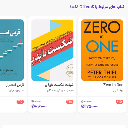
کتاب های مرتبط با $100M Offers
Zero to One
شرکت شکست ناپذیر
قرص استمرار
پیتر تیل
مجموعه ی نویسندگان
سایمون چان
٪15
960،000
٪15
500،000
٪15
816،000
425،000