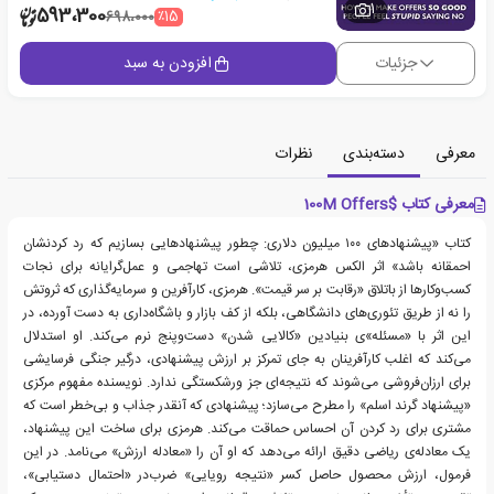
1
593،300
٪15
698،000
جزئیات
افزودن به سبد
معرفی
دسته‌بندی
نظرات
معرفی کتاب $100M Offers
کتاب «پیشنهادهای ۱۰۰ میلیون دلاری: چطور پیشنهادهایی بسازیم که رد کردنشان
احمقانه باشد» اثر الکس هرمزی، تلاشی است تهاجمی و عمل‌گرایانه برای نجات
کسب‌وکارها از باتلاق «رقابت بر سر قیمت». هرمزی، کارآفرین و سرمایه‌گذاری که ثروتش
را نه از طریق تئوری‌های دانشگاهی، بلکه از کف بازار و باشگاه‌داری به دست آورده، در
این اثر با «مسئله»ی بنیادین «کالایی شدن» دست‌وپنج نرم می‌کند. او استدلال
می‌کند که اغلب کارآفرینان به جای تمرکز بر ارزش پیشنهادی، درگیر جنگی فرسایشی
برای ارزان‌فروشی می‌شوند که نتیجه‌ای جز ورشکستگی ندارد. نویسنده مفهوم مرکزی
«پیشنهاد گرند اسلم» را مطرح می‌سازد؛ پیشنهادی که آنقدر جذاب و بی‌خطر است که
مشتری برای رد کردن آن احساس حماقت می‌کند. هرمزی برای ساخت این پیشنهاد،
یک معادله‌ی ریاضی دقیق ارائه می‌دهد که او آن را «معادله ارزش» می‌نامد. در این
فرمول، ارزش محصول حاصل کسر «نتیجه رویایی» ضرب‌در «احتمال دستیابی»،