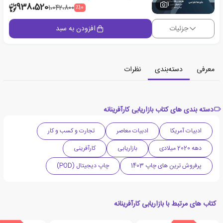
1
938،520
٪10
1،042،800
جزئیات
افزودن به سبد
معرفی
دسته‌بندی
نظرات
دسته بندی های کتاب بازاریابی کارآفرینانه
ادبیات آمریکا
ادبیات معاصر
تجارت و کسب و کار
دهه 2020 میلادی
بازاریابی
کارآفرینی
پرفروش ترین های چاپ 1403
چاپ دیجیتال (POD)
کتاب های مرتبط با بازاریابی کارآفرینانه