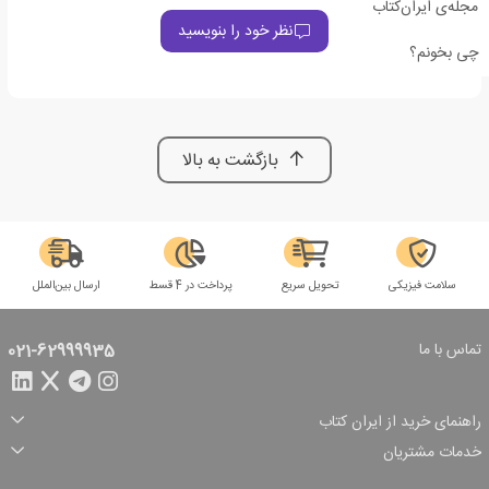
مجله‌ی ایران‌کتاب
نظر خود را بنویسید
چی بخونم؟
بازگشت به بالا
سلامت فیزیکی
تحویل سریع
پرداخت در 4 قسط
ارسال بین‌الملل
تماس با ما
021-62999935
راهنمای خرید از ایران کتاب
ثبت سفارش
شیوه پرداخت
خدمات مشتریان
تخفیف‌های خرید
شرایط ارسال سفارش
درباره ما
شرایط استفاده
حریم خصوصی
پیگیری سفارش
بازگرداندن سفارش
پرسش‌های متداول