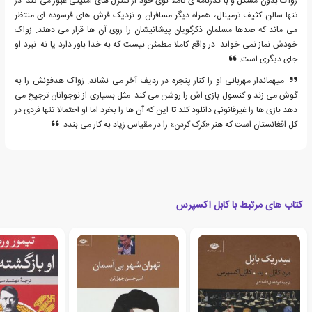
زواک بدون مشکل و با گذرنامه ی کاملا نوی خود از کنترل های امنیتی عبور می کند. در
تنها سالن کثیف ترمینال، همراه دیگر مسافران و نزدیک فرش های فرسوده ای منتظر
می ماند که صدها مسلمان ذکرگویان پیشانیشان را روی آن ها قرار می دهند. زواک
خودش نماز نمی خواند. در واقع کاملا مطمئن نیست که به خدا باور دارد یا نه. نبرد او
جای دیگری است.
میهماندار مهربانی او را کنار پنجره در ردیف آخر می نشاند. زواک هدفونش را به
گوش می زند و کنسول بازی اش را روشن می کند. مثل بسیاری از نوجوانان ترجیح می
دهد بازی ها را غیرقانونی دانلود کند تا این که آن ها را بخرد اما او احتمالا تنها فردی در
کل افغانستان است که هنر «کرک کردن» را در مقیاس زیاد به کار می بندد.
کتاب های مرتبط با کابل اکسپرس