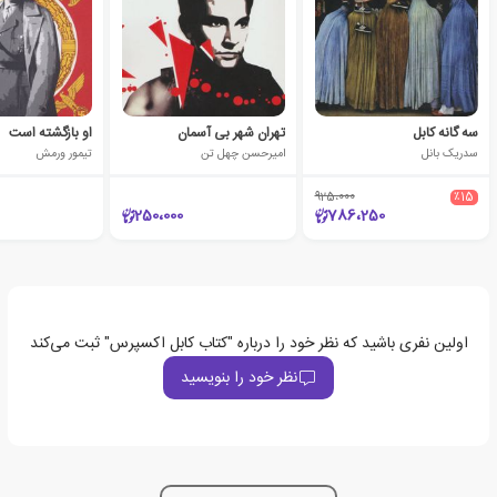
سه گانه کابل
تهران شهر بی آسمان
او بازگشته است
سدریک بانل
امیرحسن چهل تن
تیمور ورمش
925،000
٪15
250،000
786،250
اولین نفری باشید که نظر خود را درباره "کتاب کابل اکسپرس" ثبت می‌کند
نظر خود را بنویسید