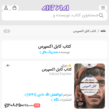
دسته‌بندی
ورود 
سبد خرید
جستجوی کتاب، نویسنده و...
خانه
/
کتاب کابل اکسپرس
کتاب کابل اکسپرس
نویسنده:
سدریک بانل
5
از
1
رأی
کتاب کابل اکسپرس
Kaboul Express
مترجم:
ابوالفضل الله دادی (1361)
انتشارات:
نگاه
2
208،250
٪15
245،000