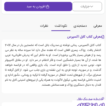
جزئیات
افزودن به سبد
معرفی
دسته‌بندی
نکوداشت
نظرات
معرفی کتاب کابل اکسپرس
کتاب کابل اکسپرس، رمانی نوشته ی سدریک بانل است که نخستین بار در سال 2017
انتشار یافت. زواک، پسری افغان است که هفده سال دارد اما سیزده ساله به نظر می
رسد و از هوش بسیار بالایی برخوردار است. او به خاطر این که پدرش «قربانی» غربی
ها شده، از آن ها بسیار خشمگین است و فکر انتقام در سر دارد. او در مقابل کامپیوتر
خود، نوعی جدید از بازی را خلق کرده است. یک بازی واقعی که در فرانسه خواهد
گذشت. و در سوریه، توجه فردی به این نقشه ی بازی جلب می شود. از کابل گرفته تا
صحرای مرگ، از شهرهای تحت اشغال در سوریه گرفته تا ترکیه و رومانی، مأمور اداره ی
امنیت داخلی فرانسه یعنی نیکول لاگونت به همراه یکی از نیروهای امنیتی کابل به نام
قندار، به دنبال دستگیری زواک و همدستانش هستند.
درباره سدریک بانل