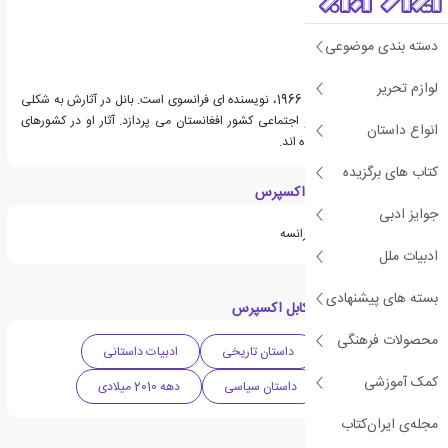
دسته بندی موضوعی
لوازم تحریر
سدریک بانل، زاده ی سال 1966، نویسنده ای فرانسوی است. بانل در آثارش به شکلی
ویژه به مسائل سیاسی و اجتماعی کشور افغانستان می پردازد. آثار او در کشورهای
انواع داستان
متعددی ترجمه و چاپ شده اند.
کتاب های برگزیده
ویژگی های کتاب کابل اکسپرس
جوایز ادبی
از کتاب های پرفروش در فرانسه
ادبیات ملل
بسته های پیشنهادی
دسته بندی های کتاب کابل اکسپرس
محصولات فرهنگی
ادبیات فرانسه
داستان تاریخی
ادبیات داستانی
کمک آموزشی
ادبیات معاصر
داستان سیاسی
دهه 2010 میلادی
مجله‌ی ایران‌کتاب