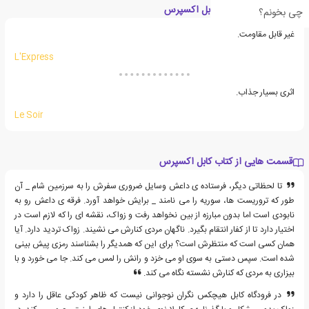
نکوداشت های کتاب کابل اکسپرس
چی بخونم؟
غیر قابل مقاومت.
L'Express
اثری بسیار جذاب.
Le Soir
قسمت هایی از کتاب کابل اکسپرس
تا لحظاتی دیگر، فرستاده ی داعش وسایل ضروری سفرش را به سرزمین شام _ آن
طور که تروریست ها، سوریه را می نامند _ برایش خواهد آورد. فرقه ی داعش رو به
نابودی است اما بدون مبارزه از بین نخواهد رفت و زواک، نقشه ای را که لازم است در
اختیار دارد تا از کفار انتقام بگیرد. ناگهان مردی کنارش می نشیند. زواک تردید دارد. آیا
همان کسی است که منتظرش است؟ برای این که همدیگر را بشناسند رمزی پیش بینی
شده است. سپس دستی به سوی او می خزد و رانش را لمس می کند. جا می خورد و با
بیزاری به مردی که کنارش نشسته نگاه می کند.
در فرودگاه کابل هیچکس نگران نوجوانی نیست که ظاهر کودکی عاقل را دارد و