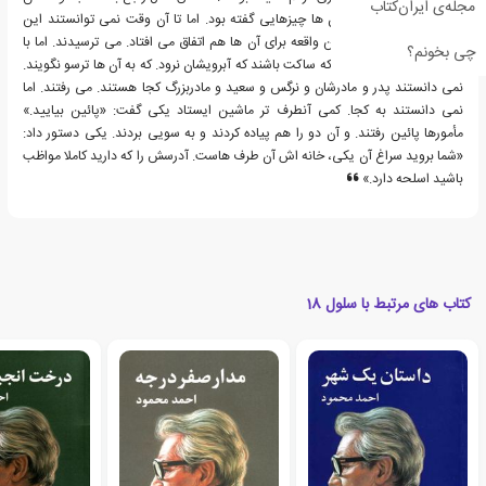
مجله‌ی ایران‌کتاب
و دستگیری مردم برای آن ها چیزهایی گفته بود. اما تا آن وقت نمی توانستند این
چیزها را باور کنند حالا این واقعه برای آن ها هم اتفاق می افتاد. می ترسیدند. اما با
چی بخونم؟
خودشان بگو مگو داشتند که ساکت باشند که آبرویشان نرود. که به آن ها ترسو نگویند.
نمی دانستند پدر و مادرشان و نرگس و سعید و مادربزرگ کجا هستند. می رفتند. اما
نمی دانستند به کجا. کمی آنطرف تر ماشین ایستاد یکی گفت: «پائین بیایید.»
مأمورها پائین رفتند. و آن دو را هم پیاده کردند و به سویی بردند. یکی دستور داد:
«شما بروید سراغ آن یکی، خانه اش آن طرف هاست. آدرسش را که دارید کاملا مواظب
باشید اسلحه دارد.»
کتاب های مرتبط با سلول 18