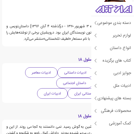
دسته بندی موضوعی
علی‌اشرف درویشیان (زاده ۳ شهریور ۱۳۲۰ - درگذشته ۴ آبان ۱۳۹۶) داستان‌نویس و
پژوهشگر ایرانی و عضو کانون نویسندگان ایران بود. درویشیان برخی از نوشته‌هایش را
لوازم تحریر
پیش از انقلاب ۱۳۵۷ ایران با نام مستعار «لطیف تلخستانی»منتشر می‌کرد.
انواع داستان
دسته بندی های کتاب سلول 18
کتاب های برگزیده
جوایز ادبی
داستان تاریخی
ادبیات داستانی
ادبیات معاصر
داستان سیاسی
داستان اجتماعی
ادبیات ملل
فهرست برترین آثار داستانی ایران
ادبیات ایران
بسته های پیشنهادی
محصولات فرهنگی
قسمت هایی از کتاب سلول 18
کمک آموزشی
صدای روشن شدن ماشین به گوش رسید. نمی دانستند به کجا می روند. از این و
آن چیزهایی درباره دستگیری مردم شنیده بودند. داداش کمال راجع به شکنجه و کشتن