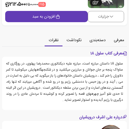
2
212،500
٪15
250،000
جزئیات
افزودن به سبد
معرفی
دسته‌بندی
نکوداشت
نظرات
معرفی کتاب سلول 18
سلول 18 داستان مبارزه است، مبارزه علیه دیکتاتوری محمدرضا پهلوی، در روزگاری که
ساواک پنجه بر جان جوانان و مبارزین میکشید و در شکنجهگاههایش میکوشید تا کمر
دلاوران را خم کند ، درویشیان داستان خانوادهای را باز میگوید که بی دلیل به اسارت در
می ; آیند و در روز حبس با ددمنشی رژیم رو در رو شده و آگاهی مییابند که تنها راه،
گسستن بندهای اسارت و از بین بردن سلطه دیکتاتور است . درویشیان در این اثر البته
تا حدی غلو آمیز چهرههای قصه را تصویر کرده و کوشیده تا مردمان عادی را در روند
درگیری با رژیم آبدیده و استوار تصویر نماید .
درباره علی اشرف درویشیان