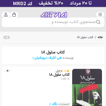
دسته‌بندی
ورود 
سبد خرید
جستجوی کتاب، نویسنده و...
خانه
/
کتاب سلول 18
کتاب سلول 18
نویسنده:
علی اشرف درویشیان
4.17
از
3
رأی
کتاب سلول 18
Cell 18
انتشارات:
نگاه