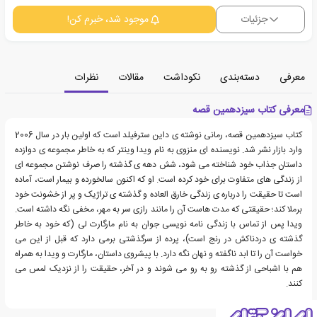
جزئیات
موجود شد، خبرم کن!
معرفی
دسته‌بندی
نکوداشت
مقالات
نظرات
معرفی کتاب سیزدهمین قصه
کتاب سیزدهمین قصه، رمانی نوشته ی داین سترفیلد است که اولین بار در سال 2006
وارد بازار نشر شد. نویسنده ای منزوی به نام ویدا وینتر که به خاطر مجموعه ی دوازده
داستان جذاب خود شناخته می شود، شش دهه ی گذشته را صرف نوشتن مجموعه ای
از زندگی های متفاوت برای خود کرده است. او که اکنون سالخورده و بیمار است، آماده
است تا حقیقت را درباره ی زندگی خارق العاده و گذشته ی تراژیک و پر از خشونت خود
برملا کند؛ حقیقتی که مدت هاست آن را مانند رازی سر به مهر، مخفی نگه داشته است.
ویدا پس از تماس با زندگی نامه نویسی جوان به نام مارگارت لی (که خود به خاطر
گذشته ی دردناکش در رنج است)، پرده از سرگذشتی برمی دارد که قبل از این می
خواست آن را تا ابد ناگفته و نهان نگه دارد. با پیشروی داستان، مارگارت و ویدا به همراه
هم با اشباحی از گذشته رو به رو می شوند و در آخر، حقیقت را از نزدیک لمس می
کنند.