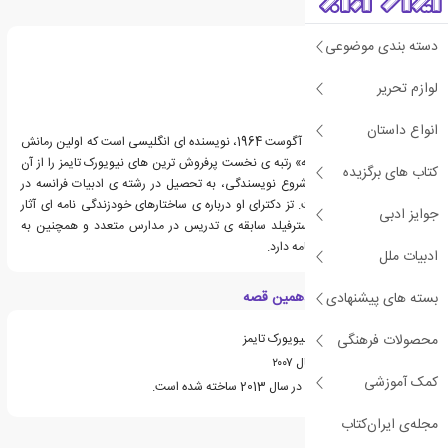
درباره داین سترفیلد
دسته بندی موضوعی
لوازم تحریر
انواع داستان
داین سترفیلد، زاده ی 22 آگوست 1964، نویسنده ای انگلیسی است که اولین رمانش
با عنوان «سیزدهمین قصه» رتبه ی نخست پرفروش ترین های نیویورک تایمز را از آن
کتاب های برگزیده
خود کرد.سترفیلد قبل از شروع نویسندگی، به تحصیل در رشته ی ادبیات فرانسه در
دانشگاه بریستول پرداخت. تز دکترای او درباره ی ساختارهای خودزندگی نامه ای آثار
جوایز ادبی
اولیه ی آندره ژید بود. سترفیلد سابقه ی تدریس در مدارس متعدد و همچنین به
صورت خصوصی را در کارنامه دارد.
ادبیات ملل
ویژگی های کتاب سیزدهمین قصه
بسته های پیشنهادی
محصولات فرهنگی
جزو لیست پرفروش های نیویورک تایمز
برنده ی جایزه ی کوییل سال ۲۰۰۷
کمک آموزشی
فیلمی بر اساس این کتاب در سال 2013 ساخته شده است.
مجله‌ی ایران‌کتاب