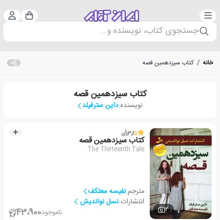
دسته‌بندی
ورود 
سبد خرید
جستجوی کتاب، نویسنده و...
خانه
/
کتاب سیزدهمین قصه
کتاب سیزدهمین قصه
نویسنده:
داین سترفیلد
5
از
3
رأی
کتاب سیزدهمین قصه
The Thirteenth Tale
مترجم:
نفیسه معتکف
انتشارات:
نسل نواندیش
2
43،900
ناموجود