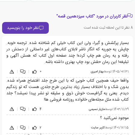
نظر کاربران در مورد "کتاب سیزدهمین قصه"
نظر خود را بنویسید
8
نظر تا این لحظه ثبت شده است
بسیار پرکشش و گیرا، ولی این کتاب خیلی کم شناخته شده. ترجمه خوبه.
چاپش یه جوریه که انگار ناشر لابلای کتاب‌های غیر داستانی از دستش در
رفته و یه رمان هم چاپ کرده! چند صفحه اول کتاب که همش آگهی و
تبلیغه! این رمان حقش بود چاپ بهتری داشته باشه.
1405/02/31
|
توسط
بهناز امیری
0
|
|
واقعا حیف همچین کتاب خوبی که با این طرح جلد افتضاح همراه شده.
بدون شک و با اختلاف بسیار زیاد بدترین طرح جلدی هست که تو زندگیم
دیدم. یعنی یه گرافیست خوش ذوق و سلیقه تو نشر پیدا نمیشد؟ جلد
کتاب شده مثل مجله‌های خانواده روزنامه فروشی ها!
1403/11/29
|
توسط
مازیار نسیمی
4
|
|
موجود نمی‌کنید ؟
1401/12/15
|
توسط
کاربر سایت
2
|
|