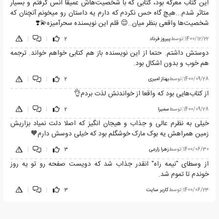
این کتاب معرکه بود، کتابی که با شخصیت‌هاش عمیقاً انس گرفتم و بسیار
متاثر شدم...هیچ گاه حس نکردم که دارم یه داستان رو میخونم آنچنان که
شخصیت‌ها واقعی بنظر میان..😌 قلم این نویسنده سحرآمیزه💫❣️
1400/12/22
|
توسط
پیروز فرداد
2
|
|
دوستش داشتم. حتما از این نویسنده باز هم کتابی خواهم خواند. ترجمه
هم خوب و بدون اشکال بود.
1400/09/28
|
توسط
بهناز امیری
2
|
|
از کتاب‌هایی بود که واقعا از خواندنش لذت بردم👌
1400/09/28
|
توسط
سمیرا
2
|
|
خیلی به نظرم عالی و جذاب و هیجان انگیز که اصلا دلت نمیاد بزاریش
زمین همراهش یه بوک مارک خوشگلم بود که خیلی دوسش دارم🧡
1400/06/30
|
توسط
زهرا زارعی
3
|
|
از وسطای "نیمه راه" انقدر جذاب شد که دویست صفحه رو تو یه روز
خوندم تا تموم شد.
1400/06/23
|
توسط
کاربر سایت
3
|
|