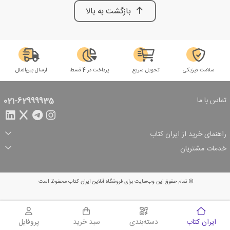
بازگشت به بالا
سلامت فیزیکی
تحویل سریع
پرداخت در 4 قسط
ارسال بین‌الملل
تماس با ما
021-62999935
راهنمای خرید از ایران کتاب
ثبت سفارش
شیوه پرداخت
خدمات مشتریان
تخفیف‌های خرید
شرایط ارسال سفارش
درباره ما
شرایط استفاده
حریم خصوصی
پیگیری سفارش
بازگرداندن سفارش
پرسش‌های متداول
© تمام حقوق این وب‌سایت برای فروشگاه آنلاین ایران کتاب محفوظ است.
سبد خرید
ایران کتاب
دسته‌بندی
سبد خرید
پروفایل