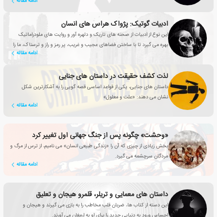
ادامه مقاله
ادبیات گوتیک: پژواک هراس های انسان
این نوع از ادبیات از صحنه های تاریک و دلهره آور و روایت های ملودراماتیک
بهره می گیرد تا با ساختن فضاهای عجیب و غریب، پر رمز و راز و ترسناک، ما را
ادامه مقاله
به صندلی هایمان میخکوب کند
لذت کشف حقیقت در داستان های جنایی
داستان های جنایی، یکی از قواعد اساسی قصه گویی را به آشکارترین شکل
نشان می دهند: «علت و معلول»
ادامه مقاله
«وحشت» چگونه پس از جنگ جهانی اول تغییر کرد
بخش زیادی از چیزی که آن را «زندگی طبیعی انسان» می نامیم، از ترس از مرگ و
مردگان سرچشمه می گیرد.
ادامه مقاله
داستان های معمایی و تریلر، قلمرو هیجان و تعلیق
این دسته از کتاب ها، ضربان قلب مخاطب را به بازی می گیرند و هیجان و
احساس ورود به دنیایی جدید را برای او به ارمغان می آورند.