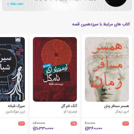
ادامه مقاله
کتاب های مرتبط با سیزدهمین قصه
همسر مسافر زمان
آنک نام گل
سیرک شبانه
آدری نیفنگر
اومبرتو اکو
ارین مورگنشترن
٪10
1،400،000
٪5
400،000
٪10
1،330،000
360،000