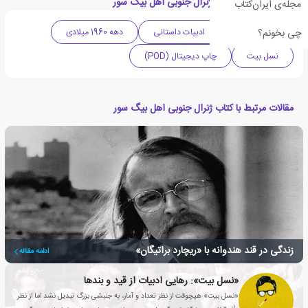
دسته بندی های کتاب ژنرال جنوبی اهل بیگ سور
مجله‌ی ایران‌کتاب
چی بخونم؟
ادبیات آمریکا
ادبیات داستانی
دهه 1960 میلادی
نسل بیت
چاپ دیجیتال (POD)
مقالات مرتبط با کتاب ژنرال جنوبی اهل بیگ سور
زندگی در قند هندوانه با «ریچارد براتیگان»
ادامه مقاله
«نسل بیت»: رهایی ادبیات از قید و بندها
«نسل بیت» هیچوقت از نظر تعداد و آمار، به جنبشی بزرگ تبدیل نشد اما از نظر