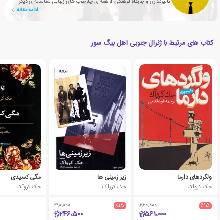
تأثیرگذاری و جایگاه فرهنگی، از همه ی چارچوب های زیبایی شناسانه ی دیگر
ادامه مقاله
قدرتمندتر بود.
کتاب های مرتبط با ژنرال جنوبی اهل بیگ سور
ولگردهای دارما
زیر زمینی ها
مگی کسیدی
جک کروآک
جک کروآک
جک کروآک
290،000
٪15
660،000
٪15
246،500
561،000