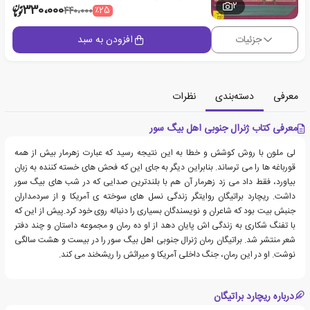
2
330،000
٪25
440،000
جزئیات
افزودن به سبد
معرفی
دسته‌بندی
نظرات
معرفی کتاب ژنرال جنوبی اهل بیگ سور
لی ملون با روش کوشش و خطا به این نتیجه رسید که عبارت زهرمار بیش از همه
قورباغه ها را می ترساند. بنابراین دیگر به جای این که فحش های خسته کننده به زبان
بیاورد، فقط داد می زد زهرمار آن هم با بلندترین صدایی که در شب های بیگ سور
داشت. ریچارد براتیگان روایتگر زندگی نسل های سوخته ی آمریکا و از سردمداران
جنبش بیت بود که شاعران و نویسندگان بسیاری را دنباله روی خود کرد.پیش از این که
با تفنگ شکاری به زندگی اش پایان دهد از او ده رمان و مجموعه داستان و چند دفتر
شعر منتشر شد. براتیگان رمان ژنرال جنوبی اهل بیگ سور را در بیست و هشت سالگی
نوشت. او در این رمان، جنگ داخلی آمریکا و میراثش را ریشخند می کند.
درباره ریچارد براتیگان