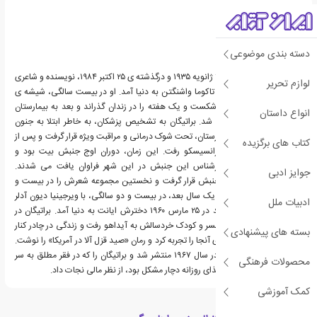
دسته بندی موضوعی
ریچارد براتیگان، زاده ی ۳۰ ژانویه ۱۹۳۵ و درگذشته ی ۲۵ اکتبر ۱۹۸۴، نویسنده و شاعری
لوازم تحریر
آمریکایی بود. براتیگان در تاکوما واشنگتن به دنیا آمد. او در بیست سالگی، شیشه ی
پاسگاه پلیس را با سنگ شکست و یک هفته را در زندان گذراند و بعد به بیمارستان
انواع داستان
دولتی آرگون تحویل داده شد. براتیگان به تشخیص پزشکان، به خاطر ابتلا به جنون
جوانی پارانوئیدی در بیمارستان، تحت شوک درمانی و مراقبت ویژه قرار گرفت و پس از
کتاب های برگزیده
مرخص شدن، به سان فرانسیسکو رفت. این زمان، دوران اوج جنبش بیت بود و
نویسندگان و شاعران سرشناس این جنبش در این شهر فراوان یافت می شدند.
جوایز ادبی
براتیگان تحت تأثیر این جنبش قرار گرفت و نخستین مجموعه شعرش را در بیست و
یک سالگی منتشر کرد. او یک سال بعد، در بیست و دو سالگی، با ویرجینیا دیون آدلر
ادبیات ملل
ازدواج کرد و سه سال بعد در ۲۵ مارس ۱۹۶۰ دخترش ایانت به دنیا آمد. براتیگان در
تابستان ۱۹۶۱ به همراه همسر و کودک خردسالش به آیداهو رفت و زندگی در چادر کنار
بسته های پیشنهادی
رودخانه های پر از قزل آلای آنجا را تجربه کرد و رمان «صید قزل آلا در آمریکا» را نوشت.
این رمان شش سال بعد در سال ۱۹۶۷ منتشر شد و براتیگان را که در فقر مطلق به سر
محصولات فرهنگی
می برد و حتی در تأمین غذای روزانه دچار مشکل بود، از نظر مالی نجات داد.
کمک آموزشی