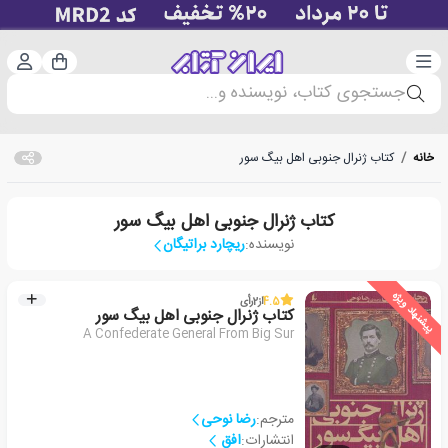
دسته‌بندی
ورود 
سبد خرید
جستجوی کتاب، نویسنده و...
خانه
/
کتاب ژنرال جنوبی اهل بیگ سور
کتاب ژنرال جنوبی اهل بیگ سور
نویسنده:
ریچارد براتیگان
پیشنهاد ویژه
4.5
از
2
رأی
کتاب ژنرال جنوبی اهل بیگ سور
A Confederate General From Big Sur
مترجم:
رضا نوحی
انتشارات:
افق