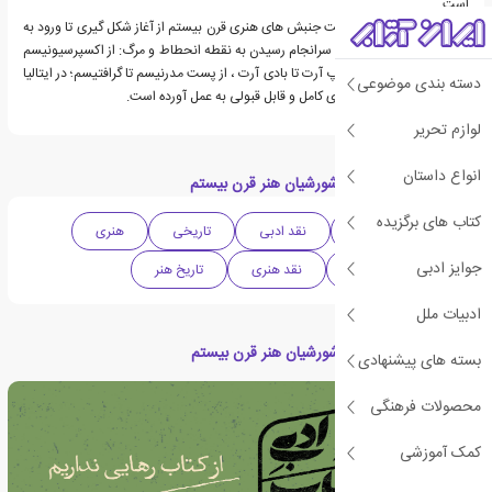
است.
این کتاب در مورد سرگذشت جنبش های هنری قرن بیستم از آغاز شکل گیری تا ورود به
مراحل پیشرفت و تکامل و سرانجام رسیدن به نقطه انحطاط و مرگ: از اکسپرسیونیسم
گرفته تا سورئالیسم و از پاپ آرت تا بادی آرت ، از پست مدرنیسم تا گرافتیسم؛ در ایتالیا
دسته بندی موضوعی
و سایر نقاط جهان، گردآوری کامل و قابل قبولی به عمل آورده است.
لوازم تحریر
انواع داستان
دسته بندی های کتاب شورشیان هنر قرن بیستم
کتاب های برگزیده
دهه 2010 میلادی
نقد ادبی
تاریخی
هنری
جوایز ادبی
مجموعه آثار هنری
نقد هنری
تاریخ هنر
ادبیات ملل
مقالات مرتبط با کتاب شورشیان هنر قرن بیستم
بسته های پیشنهادی
محصولات فرهنگی
کمک آموزشی