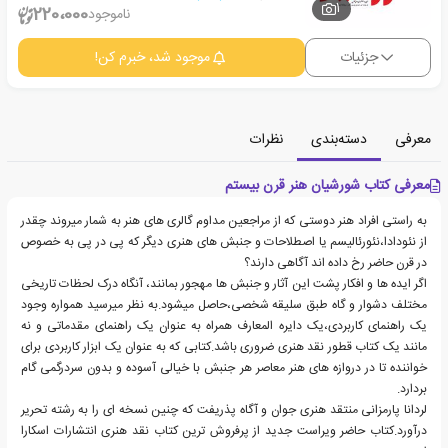
1
220،000
ناموجود
جزئیات
موجود شد، خبرم کن!
معرفی
دسته‌بندی
نظرات
معرفی کتاب شورشیان هنر قرن بیستم
به راستی افراد هنر دوستی که از مراجعین مداوم گالری های هنر به شمار میروند چقدر
از نئودادا،نئورئالیسم یا اصطلاحات و جنبش های هنری دیگر که پی در پی به خصوص
در قرن حاضر رخ داده اند آگاهی دارند؟
اگر ایده ها و افکار پشت این آثار و جنبش ها مهجور بمانند، آنگاه درک لحظات تاریخی
مختلف دشوار و گاه طبق سلیقه شخصی،حاصل میشود.به نظر میرسید همواره وجود
یک راهنمای کاربردی،یک دایره المعارف همراه به عنوان یک راهنمای مقدماتی و نه
مانند یک کتاب قطور نقد هنری ضروری باشد.کتابی که به عنوان یک ابزار کاربردی برای
خواننده تا در دروازه های هنر معاصر هر جنبش با خیالی آسوده و بدون سردرگمی گام
بردارد.
لردانا پارمزانی منتقد هنری جوان و آگاه پذریفت که چنین نسخه ای را به رشته تحریر
درآورد.کتاب حاضر ویراست جدید از پرفروش ترین کتاب نقد هنری انتشارات اسکارا