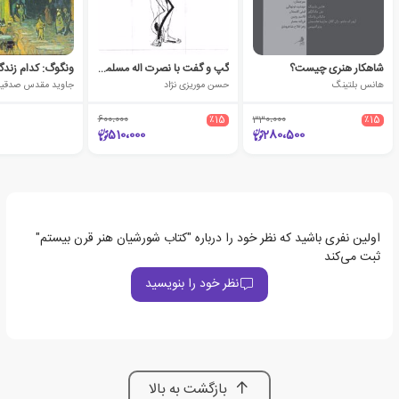
شاهکار هنری چیست؟
گپ و گفت با نصرت اله مسلمیان
هانس بلتینگ
حسن موریزی نژاد
جاوید مقدس صدقیا
600،000
٪15
330،000
٪15
510،000
280،500
اولین نفری باشید که نظر خود را درباره "کتاب شورشیان هنر قرن بیستم"
ثبت می‌کند
نظر خود را بنویسید
بازگشت به بالا