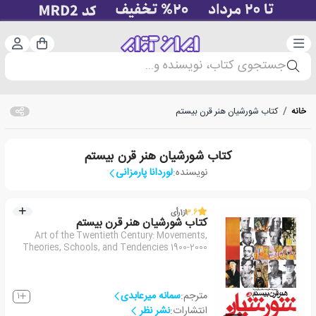
دسته‌بندی
ورود 
سبد خرید
جستجوی کتاب، نویسنده و...
خانه
/
کتاب شورشیان هنر قرن بیستم
کتاب شورشیان هنر قرن بیستم
نویسنده:
لوردانا پارمزانی
3.6
از
1
رأی
کتاب شورشیان هنر قرن بیستم
Art of the Twentieth Century: Movements,
Theories, Schools, and Tendencies 1900-2000
مترجم:
سمانه میرعابدی
1
انتشارات:
نشر نظر