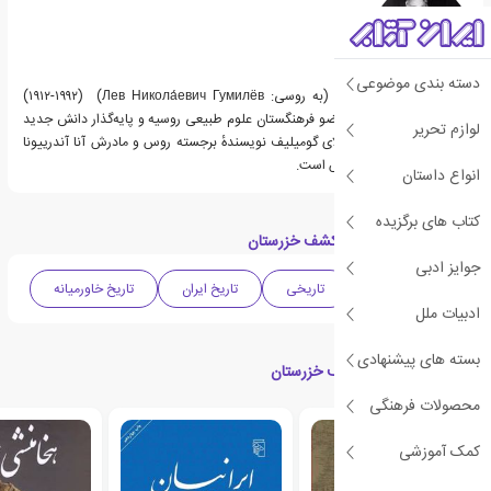
دسته بندی موضوعی
لیف نیکُلائِویچ گومیلیف (به روسی: Лев Никола́евич Гумилёв) ‏ (۱۹۱۲-۱۹۹۲)
تاریخ‌دان و شاعر روس، عضو فرهنگستان علوم طبیعی روسیه و پایه‌گذار دانش جدید
لوازم تحریر
قوم‌شناسی. پدرش نیکولای گومیلیف نویسندهٔ برجسته روس و مادرش آنا آندرییونا
آخماتووا شاعر پرآوازهٔ روس است.
انواع داستان
کتاب های برگزیده
دسته بندی های کتاب کشف خزرستان
جوایز ادبی
ادبیات روسیه
تاریخی
تاریخ ایران
تاریخ خاورمیانه
ادبیات ملل
بسته های پیشنهادی
کتاب های مرتبط با کشف خزرستان
محصولات فرهنگی
کمک آموزشی