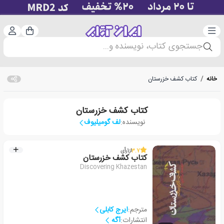
دسته‌بندی
ورود 
سبد خرید
جستجوی کتاب، نویسنده و...
خانه
/
کتاب کشف خزرستان
کتاب کشف خزرستان
نویسنده:
لف گومیلیوف
3.7
از
1
رأی
کتاب کشف خزرستان
Discovering Khazestan
مترجم:
ایرج کابلی
انتشارات:
آگه