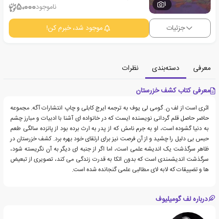
1
5،000
ناموجود
جزئیات
موجود شد، خبرم کن!
معرفی
دسته‌بندی
نظرات
معرفی کتاب کشف خزرستان
اثری است از لف ن. گومی لی یوف به ترجمه ایرج کابلی و چاپ انتشارات آگه. مجموعه
حاضر حاصل قلم گردانی نویسنده ایست که در خانواده ای آشنا با ادبیات و مبارز چشم
به دنیا گشوده است، او به جرم نامش که از پدر به ارث برده بود از پانزده سالگی طعم
حبس بی دلیل را چشید و از آن فرصت نیز برای ارتقای خود بهره برد. کشف خزرستان در
ظاهر سرگذشت یک اندیشه علمی است، اما اگر از جنبه ای دیگر به آن نگریسته شود،
سرگذشت اندیشمندی است که بدون اتکا به قدرت زندگی می کند، تصویری از تبعیض
ها و تضییقات که لابه لای مطالبی علمی گنجانده شده است.
درباره لف گومیلیوف