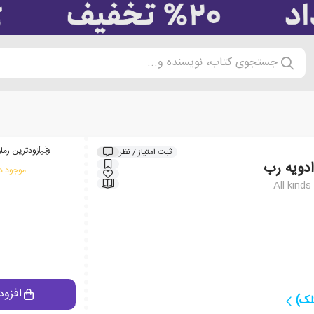
جستجوی کتاب، نویسنده و...
زودترین زمان
ثبت امتیاز / نظر
دویه رب
موجود در
All kinds
افزود
لک)