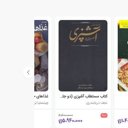
کتاب مستطاب آشپزی (دو جلدی)
غذاهای خیابانی
نجف دریابندری
چینستیا ترنکی
6،600،000
٪10
270،000
5،940،000
1،4