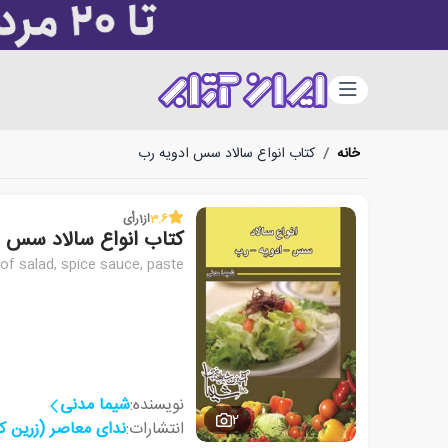
دسته‌بندی
خانه
/
کتاب انواع سالاد سس ادویه رب
3.6
از
1
رأی
کتاب انواع سالاد سس ا
 of salad, spice sauce, paste
نویسنده:
شیما مدنی
2
انتشارات:
ندای معاصر (زرین ک