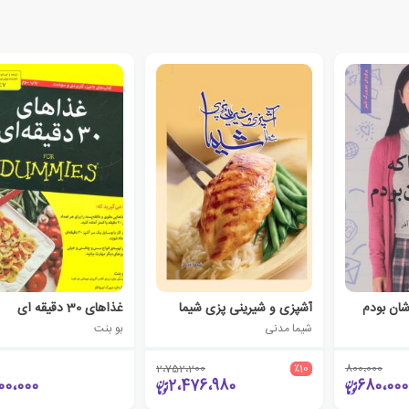
شان بودم
آشپزی و شیرینی پزی شیما
غذاهای 30 دقیقه ای
شیما مدنی
بو بنت
2،752،200
٪10
800،000
00،000
2،476،980
680،000