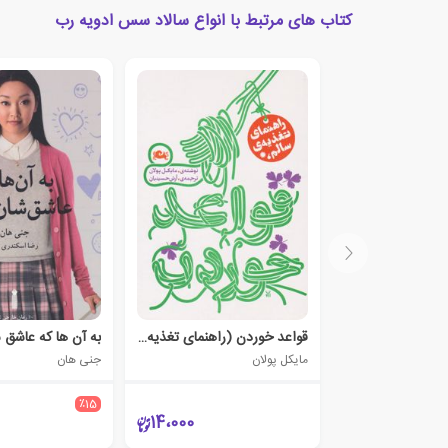
کتاب های مرتبط با انواع سالاد سس ادویه رب
قواعد خوردن (راهنمای تغذیه سالم)
به آن ها که عاشق 
مایکل پولان
جنی هان
٪15
14،000