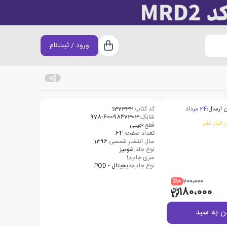
ورود / ثبت‌نام
سبد خرید
 ارسال:
24 مرداد
کد کتاب:
137332
شابک:
978-6009847303
 انبار نشر
قطع:
جیبی
تعداد صفحه:
64
سال انتشار شمسی:
1396
نوع جلد:
شومیز
سری چاپ:
1
نوع چاپ:
دیجیتال - POD
٪10
200،000
180،000
ن به سبد