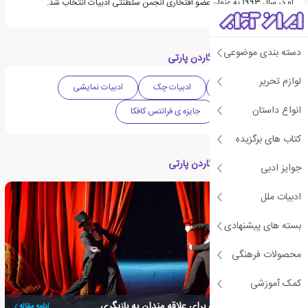
او در سال 1993 به عنوان عضو افتخاری انجمن سلطنتی ادبیات انتخاب شد.
دسته بندی موضوعی
دسته بندی های کتاب گاردن پارتی
لوازم تحریر
دهه 1960 میلادی
ادبیات چک
ادبیات نمایشی
انواع داستان
نمایشنامه درام
جایزه ی فرانتس کافکا
کتاب های برگزیده
مقالات مرتبط با کتاب گاردن پارتی
جوایز ادبی
ادبیات ملل
بسته های پیشنهادی
محصولات فرهنگی
کمک آموزشی
نمایشنامه های ضروری برای علاقه مندان به بازیگری
ادامه مقاله