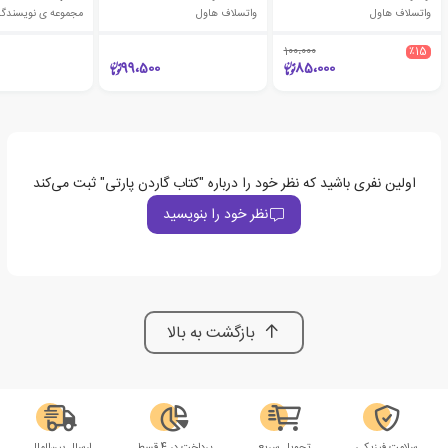
واتسلاف هاول
واتسلاف هاول
مجموعه ی نویسندگا
100،000
٪15
99،500
85،000
اولین نفری باشید که نظر خود را درباره "کتاب گاردن پارتی" ثبت می‌کند
نظر خود را بنویسید
بازگشت به بالا
سلامت فیزیکی
تحویل سریع
پرداخت در 4 قسط
ارسال بین‌الملل