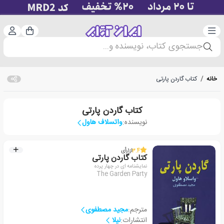
دسته‌بندی
ورود 
سبد خرید
جستجوی کتاب، نویسنده و...
خانه
/
کتاب گاردن پارتی
کتاب گاردن پارتی
نویسنده:
واتسلاف هاول
3.4
از
1
رأی
کتاب گاردن پارتی
ن‍م‍ای‍ش‍ن‍ام‍ه ای در چ‍ه‍ار پ‍رده
The Garden Party
مترجم:
مجید مصطفوی
انتشارات:
نیلا