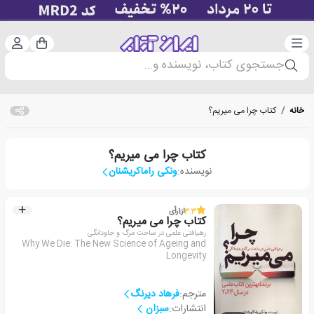
دسته‌بندی
ورود 
سبد خرید
جستجوی کتاب، نویسنده و...
خانه
/
کتاب چرا می میریم؟
کتاب چرا می میریم؟
نویسنده:
ونکی راماکریشنان
3.3
از
1
رأی
کتاب چرا می میریم؟
رهیافتی علمی در ساحت مرگ و جاودانگی
Why We Die: The New Science of Ageing and
Longevity
مترجم:
فرهاد دیرنگ
انتشارات:
سبزان