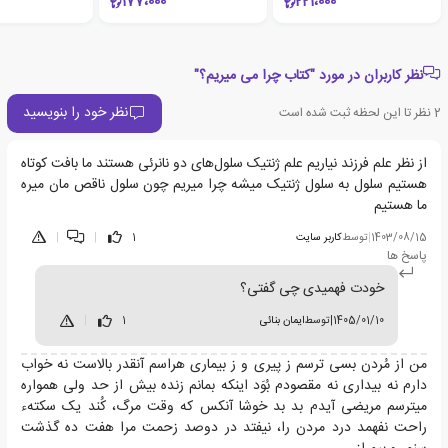
177،000
221،000
نظر کاربران در مورد "کتاب چرا می میریم؟"
نظر خود را بنویسید
2
نظر تا این لحظه ثبت شده است
از نظر علم فرزند نیاریم علم ژنتیک سلول‌های دو نانرئی هستند ما بافت کوتاه
هستیم سلول به سلول ژنتیک میشه چرا میریم چون سلول ناقص مان میره
ما هستیم
1403/08/15
|
توسط
کاربر سایت
1
|
|
پاسخ ها
خودت فهمیدی چی گفتی؟
1405/01/10
|
توسط
ایمان بنائی
1
|
من از مُردن بسی ترسم ز پیری و ز بیماری هراسم آنقدر بالاست نه خواب
دارم نه بیداری نه مقصودم بُوَد اینکه بمانم زنده بیش از حد ولی همواره
میترسم مریضی آیدم بد بد خوشا آنکس که وقت مرگ، کُند یک سکتهء
راحت نفهمد درد مردن را، نیفتد در دوصد زحمت مرا هفت ده گذشت