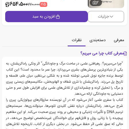
2
654،500
٪15
770،000
جزئیات
افزودن به سبد
معرفی
دسته‌بندی
نظرات
معرفی کتاب چرا می میریم؟
"چرا می‌میریم؟: رهیافتی علمی در ساحت مرگ و جاودانگی" اثر ونکی راماکریشنان، به
یکی از بنیادی‌ترین پرسش‌های بشری می‌پردازد: چرا عمر ما محدود است؟ این کتاب
توسط برنده جایزه نوبل شیمی نوشته شده و به شکلی بی‌نظیر، میان علم، فلسفه و
تاریخ پل می‌زند. راماکریشنان با نثری شفاف و الهام‌بخش، مکانیسم‌های زیستی پیری
و مرگ را تحلیل کرده و چشم‌اندازی از تلاش‌های علمی برای افزایش طول عمر و حتی
دستیابی به جاودانگی ارائه می‌دهد.
کتاب با سفری علمی آغاز می‌شود که در آن نویسنده سازوکارهای بیولوژیکی پیری را
شرح می‌دهد. راماکریشنان درباره نقش کلیدی تلومرها، میتوکندری‌ها، سیستم‌های
ترمیم DNA و تأثیرات ژنتیکی و محیطی بر روند پیری صحبت می‌کند. او این مفاهیم
پیچیده را با زبانی روان و قابل‌فهم برای خوانندگان غیرمتخصص توضیح می‌دهد، در
حالی که عمق علمی اثر حفظ می‌شود. در بخش دیگری از کتاب، تاریخچه تلاش‌های