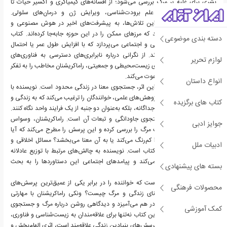
بشری برای غلبه بر مرگ بررسی می‌شود؛ از افسانه‌های کیمیاگری و اکسیر حیات تا
پیشرفت‌های مدرن در علم برودت‌شناسی، ویرایش ژن و درمان‌های سلولی.
راماکریشنان ضمن مرور این تلاش‌ها، به پیشرفت‌های اخیر در هوش مصنوعی و
بیوتکنولوژی اشاره می‌کند که مرزهای ممکن را در این حوزه جابه‌جا کرده‌اند. کتاب
دسته بندی موضوعی
همچنین به مسائل اخلاقی و اجتماعی می‌پردازد که با افزایش طول عمر یا احتمال
جاودانگی مطرح می‌شوند. از نگرانی درباره نابرابری‌های دسترسی به فناوری‌های
لوازم تحریر
پیشرفته گرفته تا پیامدهای زیست‌محیطی و جمعیتی، راماکریشنان مخاطب را به تفکر
عمیق درباره این مسائل دعوت می‌کند.
انواع داستان
یکی از موضوعات اصلی این اثر، جستجوی معنا در زندگی محدود است. نویسنده با
تلفیق تأملات فلسفی و پژوهش‌های علمی، خوانندگان را ترغیب می‌کند که به زندگی و
کتاب های برگزیده
مرگ نه به‌عنوان دو نقطه جداگانه، بلکه به‌عنوان دو جنبه از یک فرایند واحد نگاه کنند.
موضوع دیگر کتاب، جستجوی جاودانگی و تبعات آن است. راماکریشنان، وسواس
جوایز ادبی
دیرینه بشریت برای تقلب مرگ را بررسی کرده و این پرسش را مطرح می‌کند که آیا
جاودانگی ارزش زندگی را کم‌رنگ می‌کند یا به آن معنا می‌بخشد؟ مسائل اخلاقی و
ادبیات ملل
نابرابری نیز از محورهای کتاب است. نویسنده به چالش‌های مرتبط با توزیع عادلانه
فناوری‌های نوین اشاره می‌کند و پیامدهای اجتماعی این دستاوردها را به بحث
بسته های پیشنهادی
می‌گذارد.
"چرا می‌میریم؟" کتابی است که خواننده را در برابر یکی از عمیق‌ترین پرسش‌های
محصولات فرهنگی
وجودی قرار می‌دهد: معنای زندگی و مرگ چیست؟ ونکی راماکریشنان با مهارتی
کم‌نظیر، علم و فلسفه را در هم می‌آمیزد و دیدگاهی روشن درباره مرگ و جستجوی
کمک آموزشی
جاودانگی ارائه می‌دهد. این کتاب نه‌تنها برای علاقه‌مندان به زیست‌شناسی و فناوری،
بلکه برای هر کسی که به پرسش‌های بنیادین زندگی علاقه‌مند است، اثری الهام‌بخش و