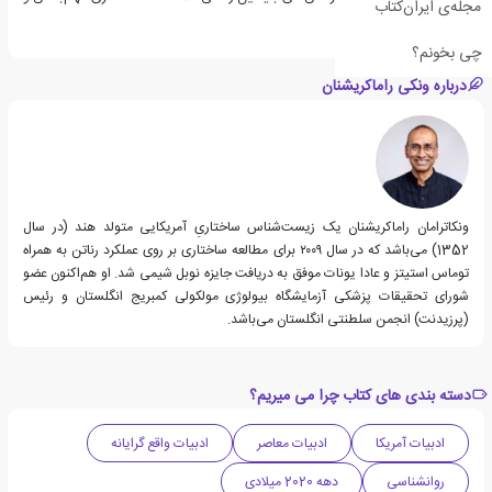
مجله‌ی ایران‌کتاب
تکان‌دهنده خواهد بود.
چی بخونم؟
درباره ونکی راماکریشنان
ونکاترامان راماکریشنان یک زیست‌شناس ساختاریِ آمریکایی متولد هند (در سال
1352) می‌باشد که در سال ۲۰۰۹ برای مطالعه ساختاری بر روی عملکرد رناتن به همراه
توماس استیتز و عادا یونات موفق به دریافت جایزه نوبل شیمی شد. او هم‌اکنون عضو
شورای تحقیقات پزشکی آزمایشگاه بیولوژی مولکولی کمبریج انگلستان و رئیس
(پرزیدنت) انجمن سلطنتی انگلستان می‌باشد.
دسته بندی های کتاب چرا می میریم؟
ادبیات آمریکا
ادبیات معاصر
ادبیات واقع گرایانه
روانشناسی
دهه 2020 میلادی